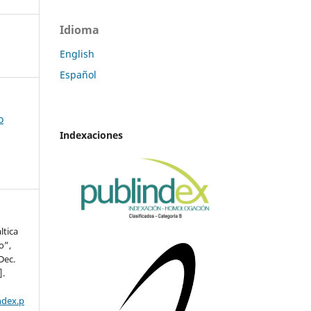
Idioma
English
Español
o
Indexaciones
ltica
o”,
 Dec.
].
ndex.p