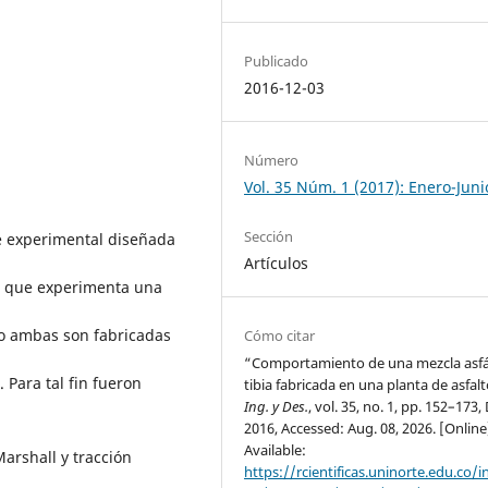
Publicado
2016-12-03
Número
Vol. 35 Núm. 1 (2017): Enero-Juni
Sección
se experimental diseñada
Artículos
ca que experimenta una
do ambas son fabricadas
Cómo citar
“Comportamiento de una mezcla asfá
 Para tal fin fueron
tibia fabricada en una planta de asfalt
Ing. y Des.
, vol. 35, no. 1, pp. 152–173,
2016, Accessed: Aug. 08, 2026. [Online
Available:
arshall y tracción
https://rcientificas.uninorte.edu.co/i