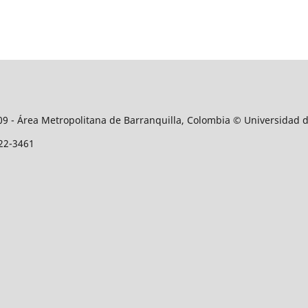
509 - Área Metropolitana de Barranquilla, Colombia © Universidad 
122-3461