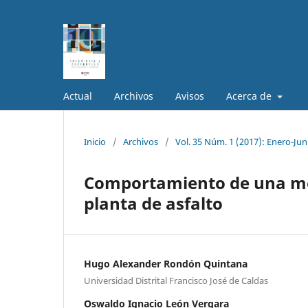
Actual
Archivos
Avisos
Acerca de
Inicio
/
Archivos
/
Vol. 35 Núm. 1 (2017): Enero-Jun
Comportamiento de una mezc
planta de asfalto
Hugo Alexander Rondón Quintana
Universidad Distrital Francisco José de Caldas
Oswaldo Ignacio León Vergara