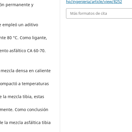
hp/ingenieria/article/view/8252
ción permanente y
Más formatos de cita
se empleó un aditivo
te 80 °C. Como ligante,
ento asfáltico CA 60-70.
a mezcla densa en caliente
 compactó a temperaturas
 la mezcla tibia, estas
vamente. Como conclusión
 la mezcla asfáltica tibia