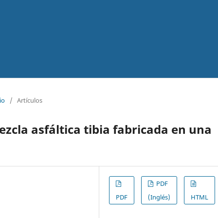
io
/
Artículos
la asfáltica tibia fabricada en una
PDF
PDF
(Inglés)
HTML