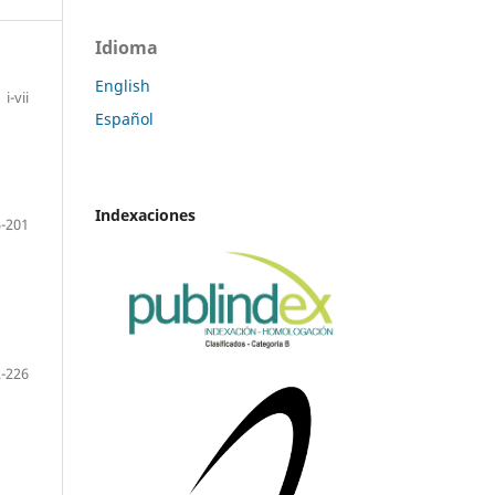
Idioma
English
i-vii
Español
Indexaciones
-201
-226