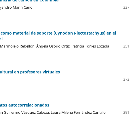
lejandro Marín Cano
227
la como material de soporte (Cynodon Plectostachyus) en el
al
Marmolejo Rebellón, Ángela Osorio Ortiz, Patricia Torres Lozada
251
ltural en profesores virtuales
272
Datos autocorrelacionados
uan Guillermo Vásquez Cabeza, Laura Milena Fernández Cantillo
291