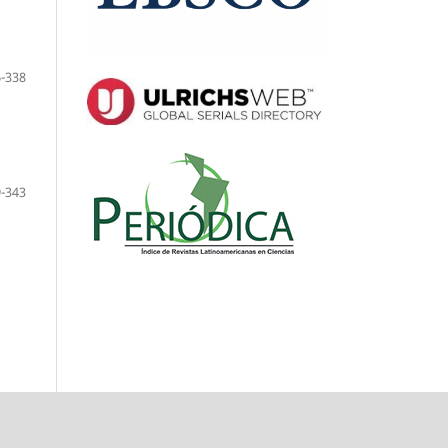
-338
-343