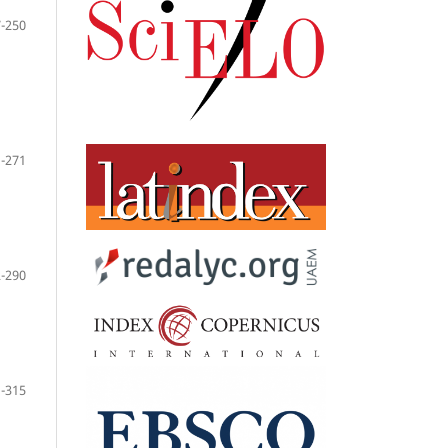
-250
-271
-290
-315