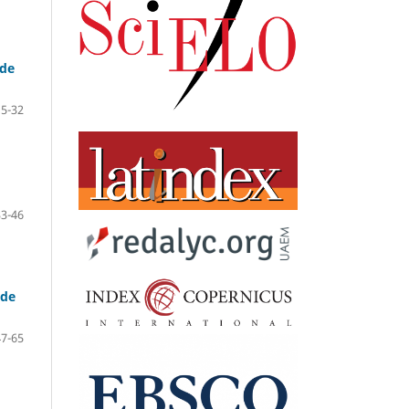
 de
15-32
33-46
 de
47-65