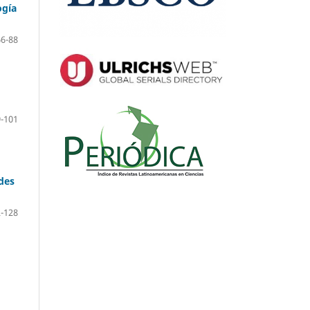
ogía
66-88
-101
des
-128