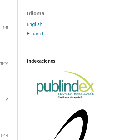
Idioma
English
I-II
Español
Indexaciones
III-IV
V
1-14