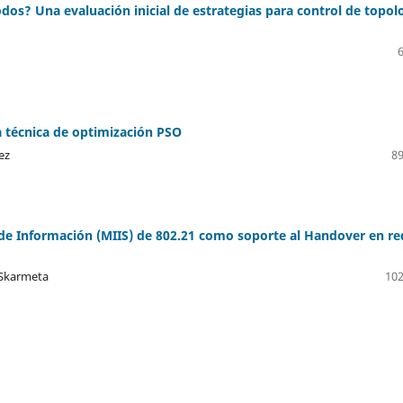
os? Una evaluación inicial de estrategias para control de topol
a técnica de optimización PSO
ez
89
de Información (MIIS) de 802.21 como soporte al Handover en re
 Skarmeta
102