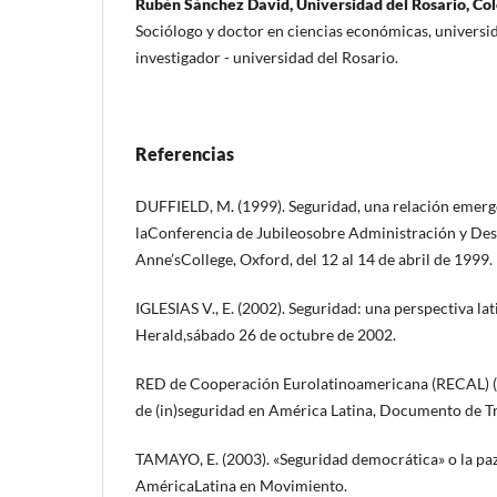
Rubén Sánchez David, Universidad del Rosario, Co
Sociólogo y doctor en ciencias económicas, universid
investigador - universidad del Rosario.
Referencias
DUFFIELD, M. (1999). Seguridad, una relación emerg
laConferencia de Jubileosobre Administración y Desa
Anne’sCollege, Oxford, del 12 al 14 de abril de 1999.
IGLESIAS V., E. (2002). Seguridad: una perspectiva l
Herald,sábado 26 de octubre de 2002.
RED de Cooperación Eurolatinoamericana (RECAL) (2
de (in)seguridad en América Latina, Documento de T
TAMAYO, E. (2003). «Seguridad democrática» o la paz
AméricaLatina en Movimiento.