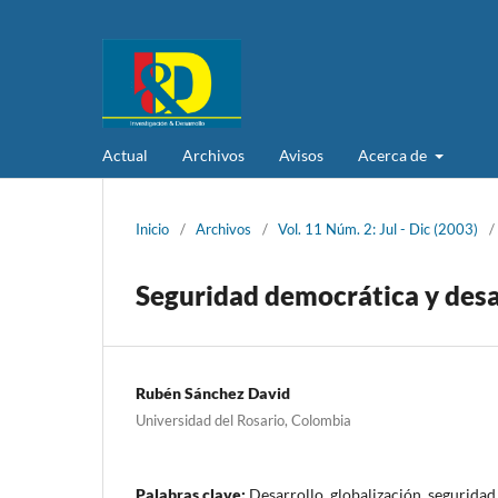
Actual
Archivos
Avisos
Acerca de
Inicio
/
Archivos
/
Vol. 11 Núm. 2: Jul - Dic (2003)
/
Seguridad democrática y desar
Rubén Sánchez David
Universidad del Rosario, Colombia
Palabras clave:
Desarrollo, globalización, segurida