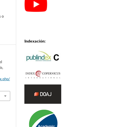
s o
Indexación:
el
lo
,
ex.php/