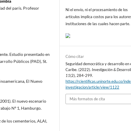
lombia
ad del parís. Profesor
Ni el envío, ni el procesamiento de los
artículos implica costos para los autore
instituciones de las cuales hacen parte.
ente. Estudio presentado en
Cómo citar
rrollo Públicos (PAD), St.
Seguridad democrática y desarrollo en 
Caribe. (2022).
Investigación & Desarrol
11
(2), 284-299.
atinoamericana, El Nuevo
https://rcientificas.uninorte.edu.co/ind
investigacion/article/view/1122
Más formatos de cita
001). El nuevo escenario
rabajo Nº 1, Hamburgo.
 de los cementerios, ALAI,