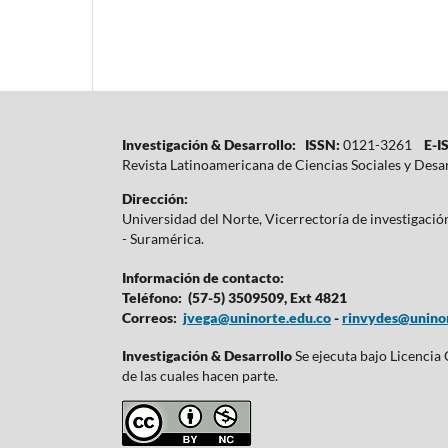
Investigación & Desarrollo: ISSN:
0121-3261
E-IS
Revista Latinoamericana de Ciencias Sociales y Desa
Dirección:
Universidad del Norte, Vicerrectoría de investigaci
- Suramérica.
Información de contacto:
Teléfono: (57-5) 3509509, Ext 4821
Correos:
jvega@uninorte.edu.co
-
rinvydes@uninor
Investigación & Desarrollo
Se ejecuta bajo Licencia
de las cuales hacen parte.