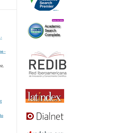
 -
ne -
z,
t
lo