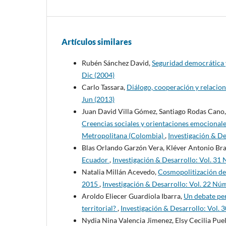
Artículos similares
Rubén Sánchez David,
Seguridad democrática y
Dic (2004)
Carlo Tassara,
Diálogo, cooperación y relacio
Jun (2013)
Juan David Villa Gómez, Santiago Rodas Cano,
Creencias sociales y orientaciones emocionales
Metropolitana (Colombia)
,
Investigación & De
Blas Orlando Garzón Vera, Kléver Antonio Br
Ecuador
,
Investigación & Desarrollo: Vol. 31 
Natalia Millán Acevedo,
Cosmopolitización del
2015
,
Investigación & Desarrollo: Vol. 22 Núm
Aroldo Eliecer Guardiola Ibarra,
Un debate per
territorial?
,
Investigación & Desarrollo: Vol. 3
Nydia Nina Valencia Jimenez, Elsy Cecilia Pue