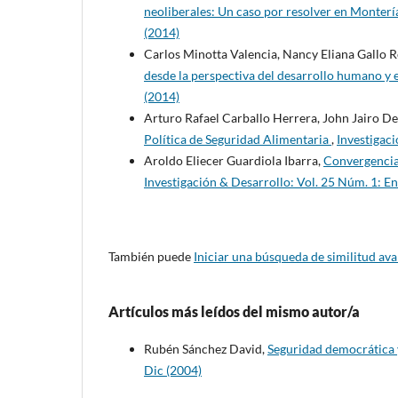
neoliberales: Un caso por resolver en Monte
(2014)
Carlos Minotta Valencia, Nancy Eliana Gallo 
desde la perspectiva del desarrollo humano y 
(2014)
Arturo Rafael Carballo Herrera, John Jairo De
Política de Seguridad Alimentaria
,
Investigaci
Aroldo Eliecer Guardiola Ibarra,
Convergencias
Investigación & Desarrollo: Vol. 25 Núm. 1: En
También puede
Iniciar una búsqueda de similitud av
Artículos más leídos del mismo autor/a
Rubén Sánchez David,
Seguridad democrática y
Dic (2004)