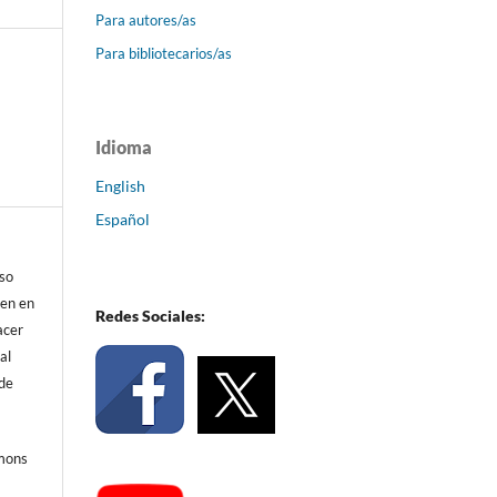
Para autores/as
Para bibliotecarios/as
Idioma
English
Español
eso
ren en
Redes Sociales:
acer
al
 de
mmons