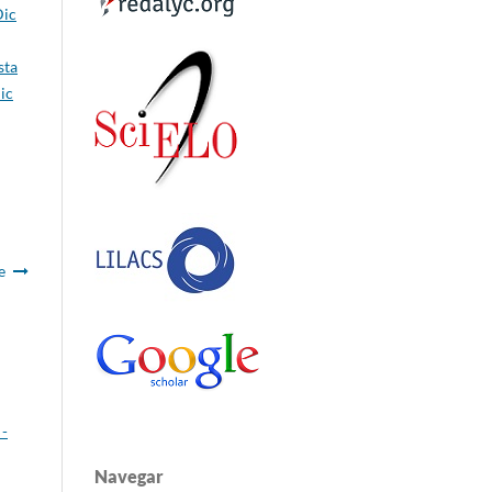
Dic
sta
ic
e
 -
Navegar