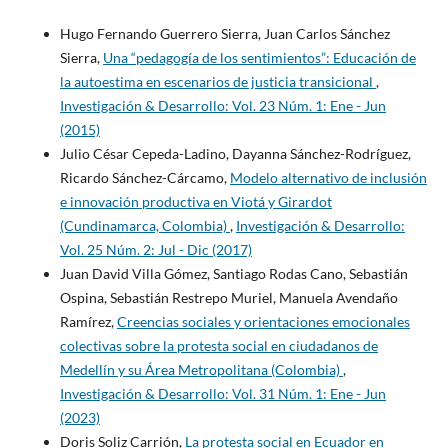
Hugo Fernando Guerrero Sierra, Juan Carlos Sánchez
Sierra,
Una “pedagogía de los sentimientos”: Educación de
la autoestima en escenarios de justicia transicional
,
Investigación & Desarrollo: Vol. 23 Núm. 1: Ene - Jun
(2015)
Julio César Cepeda-Ladino, Dayanna Sánchez-Rodríguez,
Ricardo Sánchez-Cárcamo,
Modelo alternativo de inclusión
e innovación productiva en Viotá y Girardot
(Cundinamarca, Colombia)
,
Investigación & Desarrollo:
Vol. 25 Núm. 2: Jul - Dic (2017)
Juan David Villa Gómez, Santiago Rodas Cano, Sebastián
Ospina, Sebastián Restrepo Muriel, Manuela Avendaño
Ramírez,
Creencias sociales y orientaciones emocionales
colectivas sobre la protesta social en ciudadanos de
Medellín y su Área Metropolitana (Colombia)
,
Investigación & Desarrollo: Vol. 31 Núm. 1: Ene - Jun
(2023)
Doris Soliz Carrión,
La protesta social en Ecuador en