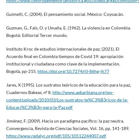
https://www.centrodememoriahistorica.gov.co/descargas/comisionP
Guimelli, C. (2004). El pensamiento social. México: Coyoacán.
Guzman, G., Fals, O. y Umaña, E. (1962). La violencia en Colombia.
Bogotá: Editorial Tercer mundo.
Instituto Kroc de estudios internacionales de paz, (2021). El
Acuerdo final en Colombia tiempos de Covid 19: apropiación
institucional y ciudadana como clave de la implementación.
Bogotá, pp-215.
https://doi.org/10.7274/r0-86hg-jh77
Jares, X (1995). Los sustratos teóricos de la educación para la paz,
Cuadernos Bakeaz, nº 8.
http://www.aebarbiana.org/wp-
content/uploads/2010/03/Los-sustratos-te%C3%B3ricos-de-la-
Educaci%C3%B3n-para-la-Paz.pdf
Jiménez, F. (2009). Hacia un paradigma pacífico: la paz neutra.
Convergencia, Revista de Ciencias Sociales, Vol. 16, pp. 141-189.
https://www.redalyc.org/pdf/105/10512244007.pdf