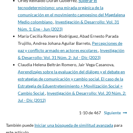
Orley Reinaldo Durán Gutierrez,
Superar el
tecnodeterminismo: una mirada orgánica de la
comunicación en el movimiento campesino del Magdalena
Medio colombiano
,
Investigación & Desarrollo: Vol. 31
Núm. 1: Ene - Jun (2023)
María Cecilia Romero Rodríguez, Abad Ernesto Parada
Trujillo, Andrea Johana Aguilar Barreto,
Percepciones de
paz y conflicto armado en actores escolares
,
Investigación
& Desarrollo: Vol. 31 Núm. 2: Jul - Dic (2023)
Claudia Helena Beltrán Romero, Jair Vega Casanova,
Aprendizajes sobre la evaluación del diálogo y el debate en
estrategias de comunicación y cambio social. El caso de la
Estrategia de Eduentretenimiento + Movilización Social =
Cambio Social
,
Investigación & Desarrollo: Vol. 20 Núm. 2:
Jul - Dic (2012)
1-10 de 467
Siguiente
También puede
Iniciar una búsqueda de similitud avanzada
para
este artículo.