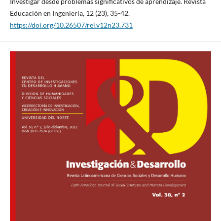
Investigar desde problemas significativos de aprendizaje. Revista
Educación en Ingeniería, 12 (23), 35-42.
https://doi.org/10.26507/rei.v12n23.731