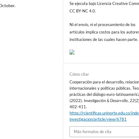
Se ejecuta bajo Licencia Creative Co
 October.
CC BY-NC 4.0.
Ni el envío, ni el procesamiento de los
artículos implica costos para los autore
instituciones de las cuales hacen parte.
Cómo citar
Cooperación para el desarrollo, relacio
internacionales y políticas públicas. Teo
prácticas del diálogo euro-latinoameric
(2022).
Investigación & Desarrollo
,
22
(2
402-411.
https://rcientificas.uninorte.edu.co/ind
investigacion/article/view/6781
Más formatos de cita