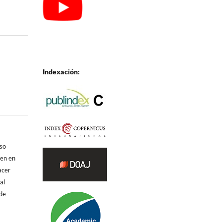
Indexación:
eso
ren en
acer
al
 de