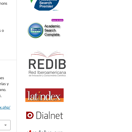
mmons
s o
nes
rías y
ano.
),
ex.php/