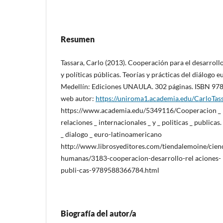
Resumen
Tassara, Carlo (2013). Cooperación para el desarrollo
y políticas públicas. Teorías y prácticas del diálogo 
Medellín: Ediciones UNAULA. 302 páginas. ISBN 97
web autor:
https://uniroma1.academia.edu/CarloTas
https://www.academia.edu/5349116/Cooperacion _ pa
relaciones _ internacionales _ y _ politicas _ publicas. 
_ dialogo _ euro-latinoamericano
http://www.librosyeditores.com/tiendalemoine/cienc
humanas/3183-cooperacion-desarrollo-rel aciones- i
publi-cas-9789588366784.html
Biografía del autor/a