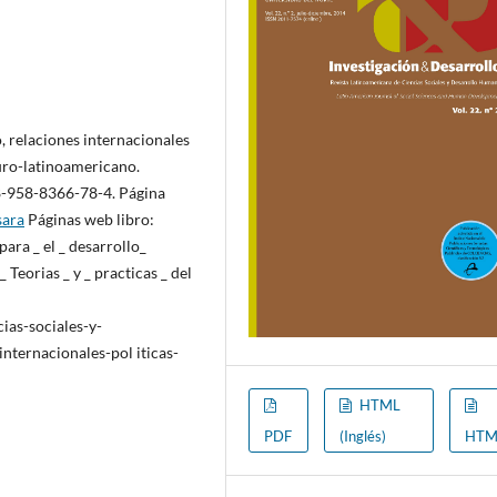
, relaciones internacionales
euro-latinoamericano.
8-958-8366-78-4. Página
sara
Páginas web libro:
ra _ el _ desarrollo_
_ Teorias _ y _ practicas _ del
ias-sociales-y-
nternacionales-pol iticas-
HTML
PDF
(Inglés)
HTM