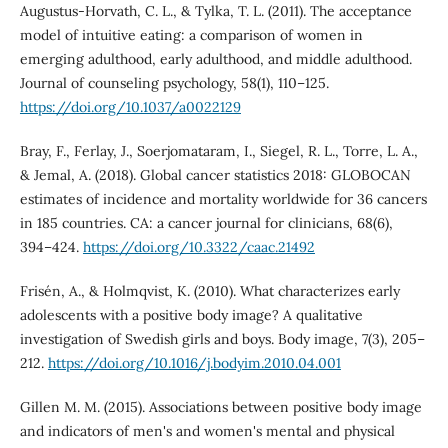
Augustus-Horvath, C. L., & Tylka, T. L. (2011). The acceptance
model of intuitive eating: a comparison of women in
emerging adulthood, early adulthood, and middle adulthood.
Journal of counseling psychology, 58(1), 110–125.
https://doi.org/10.1037/a0022129
Bray, F., Ferlay, J., Soerjomataram, I., Siegel, R. L., Torre, L. A.,
& Jemal, A. (2018). Global cancer statistics 2018: GLOBOCAN
estimates of incidence and mortality worldwide for 36 cancers
in 185 countries. CA: a cancer journal for clinicians, 68(6),
394–424.
https://doi.org/10.3322/caac.21492
Frisén, A., & Holmqvist, K. (2010). What characterizes early
adolescents with a positive body image? A qualitative
investigation of Swedish girls and boys. Body image, 7(3), 205–
212.
https://doi.org/10.1016/j.bodyim.2010.04.001
Gillen M. M. (2015). Associations between positive body image
and indicators of men's and women's mental and physical