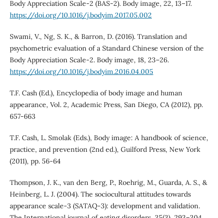
Body Appreciation Scale-2 (BAS-2). Body image, 22, 13–17.
https://doi.org/10.1016/j.bodyim.2017.05.002
Swami, V., Ng, S. K., & Barron, D. (2016). Translation and
psychometric evaluation of a Standard Chinese version of the
Body Appreciation Scale-2. Body image, 18, 23–26.
https://doi.org/10.1016/j.bodyim.2016.04.005
T.F. Cash (Ed.), Encyclopedia of body image and human
appearance, Vol. 2, Academic Press, San Diego, CA (2012), pp.
657-663
T.F. Cash, L. Smolak (Eds.), Body image: A handbook of science,
practice, and prevention (2nd ed.), Guilford Press, New York
(2011), pp. 56-64
Thompson, J. K., van den Berg, P., Roehrig, M., Guarda, A. S., &
Heinberg, L. J. (2004). The sociocultural attitudes towards
appearance scale-3 (SATAQ-3): development and validation.
The International journal of eating disorders, 35(3), 293–304.