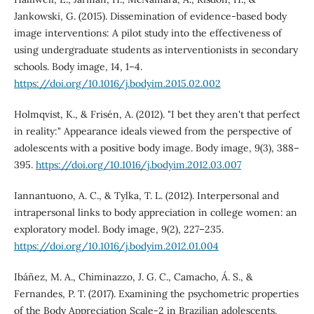
Jankowski, G. (2015). Dissemination of evidence-based body
image interventions: A pilot study into the effectiveness of
using undergraduate students as interventionists in secondary
schools. Body image, 14, 1–4.
https://doi.org/10.1016/j.bodyim.2015.02.002
Holmqvist, K., & Frisén, A. (2012). "I bet they aren't that perfect
in reality:" Appearance ideals viewed from the perspective of
adolescents with a positive body image. Body image, 9(3), 388–
395.
https://doi.org/10.1016/j.bodyim.2012.03.007
Iannantuono, A. C., & Tylka, T. L. (2012). Interpersonal and
intrapersonal links to body appreciation in college women: an
exploratory model. Body image, 9(2), 227–235.
https://doi.org/10.1016/j.bodyim.2012.01.004
Ibáñez, M. A., Chiminazzo, J. G. C., Camacho, Á. S., &
Fernandes, P. T. (2017). Examining the psychometric properties
of the Body Appreciation Scale-2 in Brazilian adolescents.