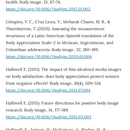
health. Body image, 13, 67–74.
https://doi.org/10.1016/j.bodyim.2015.01.002
Góngora, V. C., Cruz Licea, V., Mebarak Chams, M. R., &
Thornborrow, T. (2020). Assessing the measurement
invariance of a Latin-American Spanish translation of the
Body Appreciation Scale-2 in Mexican, Argentinean, and
Colombian adolescents. Body image, 32, 180–189.
https://doi.org/10.1016/j.bodyim.2020.01.004
Halliwell E. (2013). The impact of thin idealized media images
on body satisfaction: does body appreciation protect women
from negative effects? Body image, 10(4), 509–514.
https://doi.org/10.1016/j.bodyim.2013.07.004
Halliwell E. (2015). Future directions for positive body image
research. Body image, 14, 177–189.
https://doi.org/10.1016/j.bodyim.2015.03.003
Halliwell, E., Jarman, H., McNamara, A., Risdon, H., &