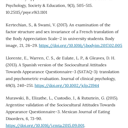
Psychology, Society & Education, 9(3), 505-515.
10.25115/psye.v9i3.1101
Kertechian, S., & Swami, V. (2017). An examination of the
factor structure and sex invariance of a French translation of
the Body Appreciation Scale-2 in university students. Body
image, 21, 26–29.
https://doi.org/10.1016/j.bodyim.2017.02.005
Llorente, E., Warren, C. S., de Eulate, L. P., & Gleaves, D. H.
(2013). A Spanish version of the Sociocultural Attitudes
Towards Appearance Questionnaire-3 (SATAQ-3): translation
and psychometric evaluation. Journal of clinical psychology,
69(3), 240–251.
https://doi.org/10.1002/jclp.21944
Murawski, B., Elizathe, L., Custodio, J., & Rutsztein, G. (2015).
Argentine validation of the Sociocultural Attitudes Towards
Appearance Questionnaire-3. Mexican Journal of Eating
Disorders, 6, 73-90.
https://doi.org/10.1016/j.rmta.2015.09.001
.