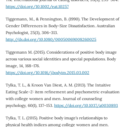
https://doi.org/10.1002/eat.10257
Tiggemann, M., & Pennington, B. (1990). The Development of
Gender Differences in Body-Size Dissatisfaction. Australian
Psychologist, 25(3), 306–313.
http://dx.doi.org/10.1080/00050069008260025
Tiggemann M. (2015). Considerations of positive body image
across various social identities and special populations. Body
image, 14, 168–176.
https://doi.org/10.1016/j.bodyim.2015.03.002
Tylka, T. L., & Kroon Van Diest, A. M. (2013). The Intuitive
Eating Scale-2: item refinement and psychometric evaluation
with college women and men. Journal of counseling
psychology, 60(1), 137–153.
https://doi.org/10.1037/a0030893
Tylka, T. L. (2015). Positive body image’s relationships to
physical health indices among college women and men.