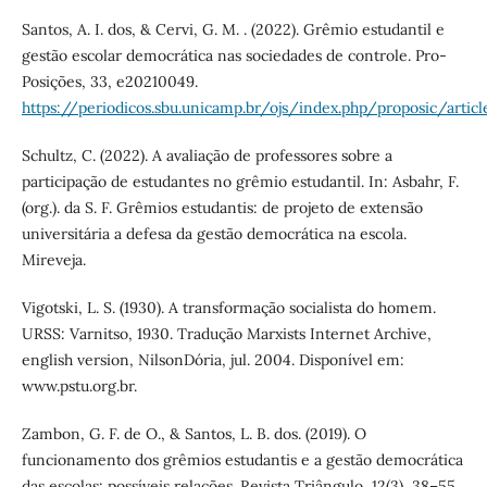
Santos, A. I. dos, & Cervi, G. M. . (2022). Grêmio estudantil e
gestão escolar democrática nas sociedades de controle. Pro-
Posições, 33, e20210049.
https://periodicos.sbu.unicamp.br/ojs/index.php/proposic/artic
Schultz, C. (2022). A avaliação de professores sobre a
participação de estudantes no grêmio estudantil. In: Asbahr, F.
(org.). da S. F. Grêmios estudantis: de projeto de extensão
universitária a defesa da gestão democrática na escola.
Mireveja.
Vigotski, L. S. (1930). A transformação socialista do homem.
URSS: Varnitso, 1930. Tradução Marxists Internet Archive,
english version, NilsonDória, jul. 2004. Disponível em:
www.pstu.org.br.
Zambon, G. F. de O., & Santos, L. B. dos. (2019). O
funcionamento dos grêmios estudantis e a gestão democrática
das escolas: possíveis relações. Revista Triângulo, 12(3), 38–55.