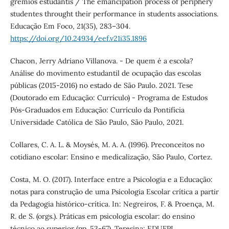
grêmios estudantis / The emancipation process of periphery
studentes throught their performance in students associations.
Educação Em Foco, 21(35), 283–304.
https://doi.org/10.24934/eef.v21i35.1896
Chacon, Jerry Adriano Villanova. - De quem é a escola?
Análise do movimento estudantil de ocupação das escolas
públicas (2015-2016) no estado de São Paulo. 2021. Tese
(Doutorado em Educação: Currículo) - Programa de Estudos
Pós-Graduados em Educação: Currículo da Pontifícia
Universidade Católica de São Paulo, São Paulo, 2021.
Collares, C. A. L. & Moysés, M. A. A. (1996). Preconceitos no
cotidiano escolar: Ensino e medicalização, São Paulo, Cortez.
Costa, M. O. (2017). Interface entre a Psicologia e a Educação:
notas para construção de uma Psicologia Escolar crítica a partir
da Pedagogia histórico-crítica. In: Negreiros, F. & Proença, M.
R. de S. (orgs.). Práticas em psicologia escolar: do ensino
técnico ao superior (pp. 53-67). Teresina: EDUFPI.