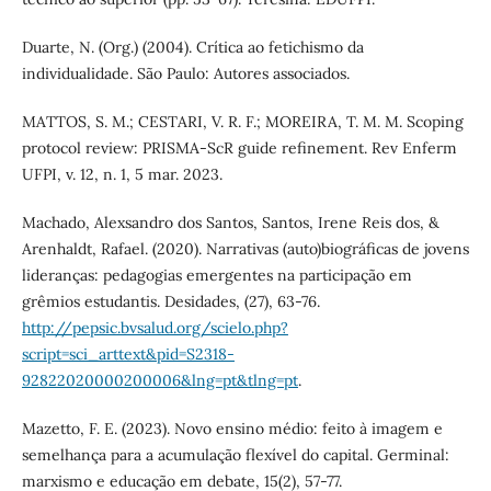
Duarte, N. (Org.) (2004). Crítica ao fetichismo da
individualidade. São Paulo: Autores associados.
MATTOS, S. M.; CESTARI, V. R. F.; MOREIRA, T. M. M. Scoping
protocol review: PRISMA-ScR guide refinement. Rev Enferm
UFPI, v. 12, n. 1, 5 mar. 2023.
Machado, Alexsandro dos Santos, Santos, Irene Reis dos, &
Arenhaldt, Rafael. (2020). Narrativas (auto)biográficas de jovens
lideranças: pedagogias emergentes na participação em
grêmios estudantis. Desidades, (27), 63-76.
http://pepsic.bvsalud.org/scielo.php?
script=sci_arttext&pid=S2318-
92822020000200006&lng=pt&tlng=pt
.
Mazetto, F. E. (2023). Novo ensino médio: feito à imagem e
semelhança para a acumulação flexível do capital. Germinal:
marxismo e educação em debate, 15(2), 57-77.