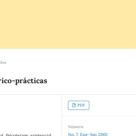
ulos
rico-prácticas
PDF
Número
No. 7: Ene-Jun 2001
al, Psicoterapy, existencial