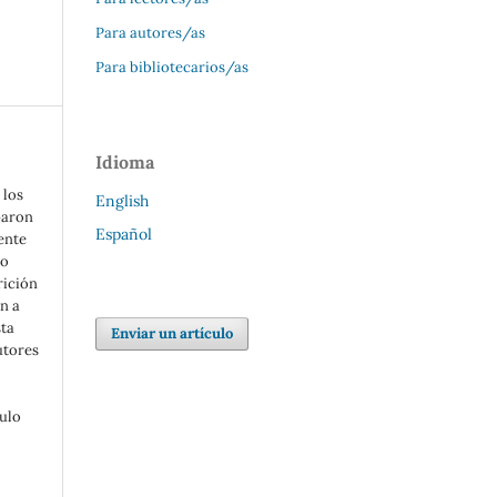
Para autores/as
Para bibliotecarios/as
Idioma
 los
English
paron
Español
ente
mo
rición
n a
sta
Enviar un artículo
utores
tulo