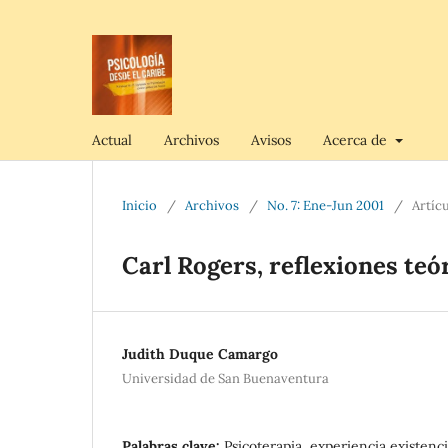
Actual
Archivos
Avisos
Acerca de
Inicio
/
Archivos
/
No. 7: Ene-Jun 2001
/
Artíc
Carl Rogers, reflexiones teó
Judith Duque Camargo
Universidad de San Buenaventura
Palabras clave:
Psicoterapia, experiencia existenci