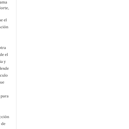
grama
Norte,
e el
ación
otra
de el
ia y
 desde
ículo
que
 para
acción
e de