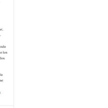
a
ar,
a
ando
o los
dos
.
ía
 se
s