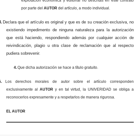
explotación económica y editorial no descritas en este contrato
por parte del
AUTOR
del artículo, a modo individual.
3.
Declara que el artículo es original y que es de su creación exclusiva, no
existiendo impedimento de ninguna naturaleza para la autorización
que está haciendo, respondiendo además por cualquier acción de
reivindicación, plagio u otra clase de reclamación que al respecto
pudiera sobrevenir.
4.
Que dicha autorización se hace a título gratuito.
5.
Los derechos morales de autor sobre el artículo corresponden
exclusivamente al
AUTOR
y en tal virtud, la UNIVERIDAD se obliga a
reconocerlos expresamente y a respetarlos de manera rigurosa.
EL AUTOR