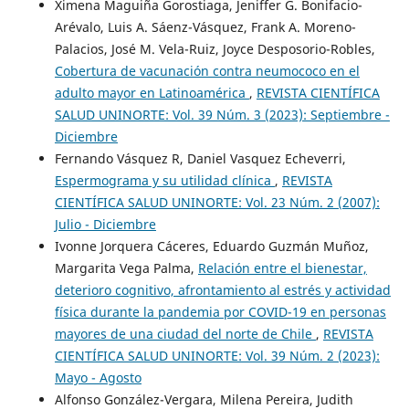
Ximena Maguiña Gorostiaga, Jeniffer G. Bonifacio-
Arévalo, Luis A. Sáenz-Vásquez, Frank A. Moreno-
Palacios, José M. Vela-Ruiz, Joyce Desposorio-Robles,
Cobertura de vacunación contra neumococo en el
adulto mayor en Latinoamérica
,
REVISTA CIENTÍFICA
SALUD UNINORTE: Vol. 39 Núm. 3 (2023): Septiembre -
Diciembre
Fernando Vásquez R, Daniel Vasquez Echeverri,
Espermograma y su utilidad clínica
,
REVISTA
CIENTÍFICA SALUD UNINORTE: Vol. 23 Núm. 2 (2007):
Julio - Diciembre
Ivonne Jorquera Cáceres, Eduardo Guzmán Muñoz,
Margarita Vega Palma,
Relación entre el bienestar,
deterioro cognitivo, afrontamiento al estrés y actividad
física durante la pandemia por COVID-19 en personas
mayores de una ciudad del norte de Chile
,
REVISTA
CIENTÍFICA SALUD UNINORTE: Vol. 39 Núm. 2 (2023):
Mayo - Agosto
Alfonso González-Vergara, Milena Pereira, Judith