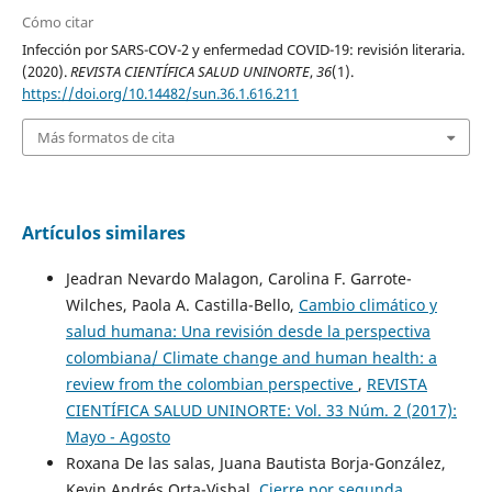
Cómo citar
Infección por SARS-COV-2 y enfermedad COVID-19: revisión literaria.
(2020).
REVISTA CIENTÍFICA SALUD UNINORTE
,
36
(1).
https://doi.org/10.14482/sun.36.1.616.211
Más formatos de cita
Artículos similares
Jeadran Nevardo Malagon, Carolina F. Garrote-
Wilches, Paola A. Castilla-Bello,
Cambio climático y
salud humana: Una revisión desde la perspectiva
colombiana/ Climate change and human health: a
review from the colombian perspective
,
REVISTA
CIENTÍFICA SALUD UNINORTE: Vol. 33 Núm. 2 (2017):
Mayo - Agosto
Roxana De las salas, Juana Bautista Borja-González,
Kevin Andrés Orta-Visbal,
Cierre por segunda