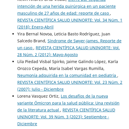
intención de una herida quirúrgica en un paciente
masculino de 27 años de edad: reporte de caso
,
REVISTA CIENTÍFICA SALUD UNINORTE: Vol. 34 Núm. 1
(2018): Enero-Abril
Yira Bernal Novoa, Leticia Basto Rodríguez, Juan
Salcedo Brand,
Síndrome de Swyer-James. Reporte de
un caso
,
REVISTA CIENTÍFICA SALUD UNINORTE: Vol.
28 Núm. 2 (2012): Mayo-Agosto
Lila Piedad Visbal Spirko, Jaime Galindo López, Karla
Orozco Cepeda, María Isabel Vargas Rumilla,
Neumonía adquirida en la comunidad en pediatría
,
REVISTA CIENTÍFICA SALUD UNINORTE: Vol. 23 Núm. 2
(2007): Julio - Diciembre
Lorena Vasquez Ortiz,
Los desafíos de la nueva
variante Ómicron para la salud pública: Una revisión
de la literatura actual
,
REVISTA CIENTÍFICA SALUD
UNINORTE: Vol. 39 Núm. 3 (2023): Septiembre -
Diciembre