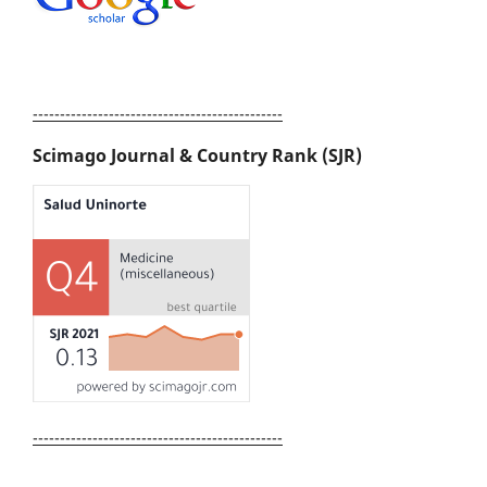
----------------------------------------------
Scimago Journal & Country Rank (SJR)
----------------------------------------------