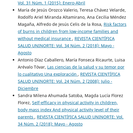
Vol. 31 Núm. 1 (2015): Enero-Abril
María de Jesús Orozco Valerio, Teresa Chávez Velarde,
Rodolfo Ariel Miranda Altamirano, Ana Cecilia Méndez
Magaña, Alfredo de Jesús Celis de la Rosa,
Risk factors
of burns in children from low-income families and
without medical insurance
,
REVISTA CIENTÍFICA
SALUD UNINORTE: Vol. 34 Núm. 2 (2018): Mayo -
Agosto
Antonio Díaz Caballero, María Fonseca Ricaurte, Luisa
Arévalo Tóvar,
Las ciencias de la salud y su temor por
lo cualitativo Una exploración
,
REVISTA CIENTÍFICA
SALUD UNINORTE: Vol. 24 Núm. 2 (2008): Julio -
Diciembre
Sandra Milena Ahumada Satoba, Magda Lucía Florez
Florez,
Self-efficacy in physical activity in children,
body mass index And physical activity level of their
parents
,
REVISTA CIENTÍFICA SALUD UNINORTE: Vol.
34 Núm. 2 (2018): Mayo - Agosto