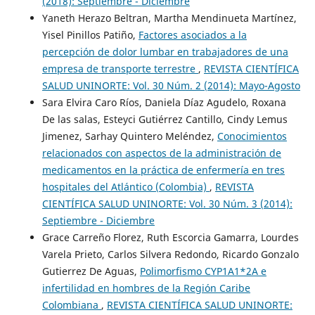
(2018): Septiembre - Diciembre
Yaneth Herazo Beltran, Martha Mendinueta Martínez,
Yisel Pinillos Patiño,
Factores asociados a la
percepción de dolor lumbar en trabajadores de una
empresa de transporte terrestre
,
REVISTA CIENTÍFICA
SALUD UNINORTE: Vol. 30 Núm. 2 (2014): Mayo-Agosto
Sara Elvira Caro Ríos, Daniela Díaz Agudelo, Roxana
De las salas, Esteyci Gutiérrez Cantillo, Cindy Lemus
Jimenez, Sarhay Quintero Meléndez,
Conocimientos
relacionados con aspectos de la administración de
medicamentos en la práctica de enfermería en tres
hospitales del Atlántico (Colombia)
,
REVISTA
CIENTÍFICA SALUD UNINORTE: Vol. 30 Núm. 3 (2014):
Septiembre - Diciembre
Grace Carreño Florez, Ruth Escorcia Gamarra, Lourdes
Varela Prieto, Carlos Silvera Redondo, Ricardo Gonzalo
Gutierrez De Aguas,
Polimorfismo CYP1A1*2A e
infertilidad en hombres de la Región Caribe
Colombiana
,
REVISTA CIENTÍFICA SALUD UNINORTE: