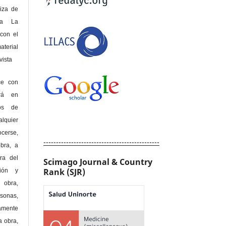
riza de
 a La
con el
terial
sta
ce con
erá en
hos de
alquier
cerse,
----------------------------------------------
bra, a
era del
Scimago Journal & Country
Rank (SJR)
ción y
obra,
rsonas,
amente
a obra,