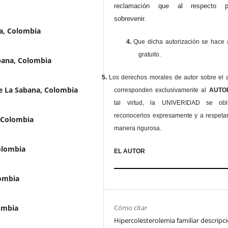
reclamación que al respecto pu
sobrevenir.
na, Colombia
4.
Que dicha autorización se hace a
gratuito.
bana, Colombia
5.
Los derechos morales de autor sobre el a
e La Sabana, Colombia
corresponden exclusivamente al
AUT
tal virtud, la UNIVERIDAD se ob
reconocerlos expresamente y a respeta
, Colombia
manera rigurosa.
olombia
EL AUTOR
lombia
ombia
Cómo citar
Hipercolesterolemia familiar descripc