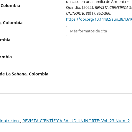
un caso en una familia de Armenia –
, Colombia
Quindío. (2022).
REVISTA CIENTÍFICA 
UNINORTE
,
38
(1), 352-366.
https://doi.org/10.14482/sun.38.1.61
a, Colombia
Más formatos de cita
ombia
lombia
 de La Sabana, Colombia
lnutrición
,
REVISTA CIENTÍFICA SALUD UNINORTE: Vol. 23 Núm. 2