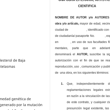
CIENTIFICA
NOMBRE DE AUTOR y/o AUTORES 
obra y/o artículo,
mayor de edad, vecin
ciudad de , identificado con c
de ciudadanía/ pasaporte No. , ex
en , en uso
de sus facultades fí
mentales, parte que en adelan
denominará el
AUTOR,
suscribe la si
lesterol de Baja
autorización con el fin de que se rea
ntelasmas
reproducción, uso , comunicación y publ
de una obra, en los siguientes términos:
1.
Que, independientemente 
reglamentaciones legales exis
en razón a la vinculación de las
rmedad genética de
de este contrato, y cualquier c
generado por la mutación
presunción legal existente, las