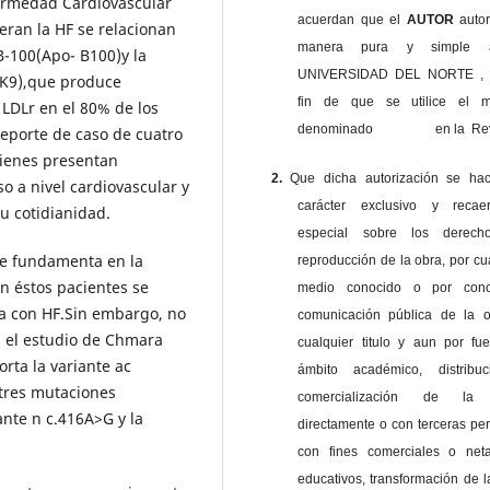
ermedad Cardiovascular
acuerdan que el
AUTOR
auto
ran la HF se relacionan
manera pura y simple
B-100(Apo- B100)y la
UNIVERSIDAD DEL NORTE , 
CSK9),que produce
fin de que se utilice el ma
l LDLr en el 80% de los
denominado en la Revi
eporte de caso de cuatro
uienes presentan
2.
Que dicha autorización se ha
 a nivel cardiovascular y
carácter exclusivo y reca
u cotidianidad.
especial sobre los derec
se fundamenta en la
reproducción de la obra, por cu
n éstos pacientes se
medio conocido o por cono
a con HF.Sin embargo, no
comunicación pública de la o
 el estudio de Chmara
cualquier titulo y aun por fu
orta la variante ac
ámbito académico, distribu
tres mutaciones
comercialización de la 
ante n c.416A>G y la
directamente o con terceras pe
con fines comerciales o net
educativos, transformación de l