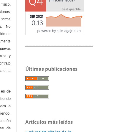
físico,
ones,
 forma
as. No
ción de
amente
----------------------------------------------
nuevas
mica y
ontrato
Últimas publicaciones
culo, a
e es de
iendo
ara la
endo,
acción
Artículos más leídos
ase de