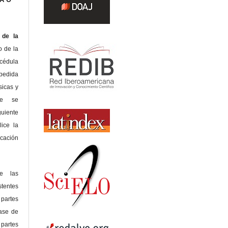
de la
o de la
édula
pedida
sicas y
te se
guiente
lice la
icación
de las
tentes
 partes
lase de
 partes