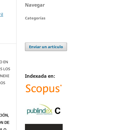
Navegar
il
Categorías
Enviar un artículo
TO EN
S LOS
Indexada en:
ANEXE
LOS
IÓN,
ÓN DE
A O