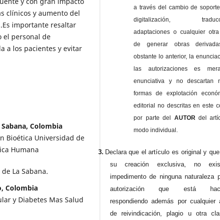
cuente y con gran impacto
a través del cambio de soporte 
s clínicos y aumento del
digitalización, traducci
Es importante resaltar
adaptaciones o cualquier otra
o el personal de
de generar obras derivad
 a los pacientes y evitar
obstante lo anterior, la enuncia
las autorizaciones es mer
enunciativa y no descartan 
formas de explotación econó
editorial no descritas en este c
por parte del
AUTOR
del artí
a Sabana, Colombia
modo individual.
n Bioética Universidad de
tica Humana
3.
Declara que el artículo es original y qu
su creación exclusiva, no exist
 de La Sabana.
impedimento de ninguna naturaleza p
o, Colombia
autorización que está haci
lar y Diabetes Mas Salud
respondiendo además por cualquier 
de reivindicación, plagio u otra cl