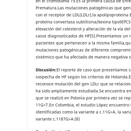
en el cromosoma 19.Es la primera causa de Enf
Prematura.Las mutaciones patogénicas que gene
con el receptor de LDL(LDLr),la apolipoproteina 
proteína convertasa subtilisina/kexina tipo9(P
elevación del colesterol y alteración de la vía de
casos diagnosticados de HF(5).Presentamos un r
pacientes que pertenecen a la misma familia,q
mutaciones patogénicas de diferente compromiso
sistémico que ha afectado de manera negativa s
Discusión:
El reporte de caso que presentamos 
sospecha de HF según los criterios de Holanda.E
reconoce mutación del gen LDLr que se relacion
ha sido ampliamente estudiada.Se encuentra en
que se realizó en Polonia por primera vez se rep
11G>T.En Colombia, el estudio López encuentro 
identificadas como la variante a c.11G>A, la vari
variante c.1187G>A.(8)