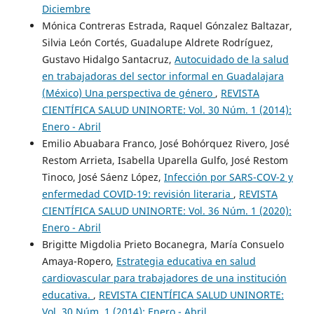
Diciembre
Mónica Contreras Estrada, Raquel Gónzalez Baltazar,
Silvia León Cortés, Guadalupe Aldrete Rodríguez,
Gustavo Hidalgo Santacruz,
Autocuidado de la salud
en trabajadoras del sector informal en Guadalajara
(México) Una perspectiva de género
,
REVISTA
CIENTÍFICA SALUD UNINORTE: Vol. 30 Núm. 1 (2014):
Enero - Abril
Emilio Abuabara Franco, José Bohórquez Rivero, José
Restom Arrieta, Isabella Uparella Gulfo, José Restom
Tinoco, José Sáenz López,
Infección por SARS-COV-2 y
enfermedad COVID-19: revisión literaria
,
REVISTA
CIENTÍFICA SALUD UNINORTE: Vol. 36 Núm. 1 (2020):
Enero - Abril
Brigitte Migdolia Prieto Bocanegra, María Consuelo
Amaya-Ropero,
Estrategia educativa en salud
cardiovascular para trabajadores de una institución
educativa.
,
REVISTA CIENTÍFICA SALUD UNINORTE:
Vol. 30 Núm. 1 (2014): Enero - Abril