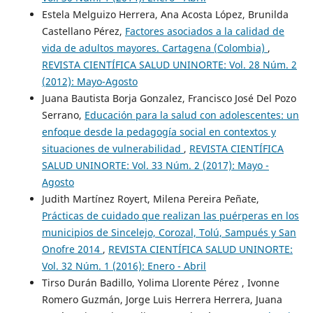
Estela Melguizo Herrera, Ana Acosta López, Brunilda
Castellano Pérez,
Factores asociados a la calidad de
vida de adultos mayores. Cartagena (Colombia)
,
REVISTA CIENTÍFICA SALUD UNINORTE: Vol. 28 Núm. 2
(2012): Mayo-Agosto
Juana Bautista Borja Gonzalez, Francisco José Del Pozo
Serrano,
Educación para la salud con adolescentes: un
enfoque desde la pedagogía social en contextos y
situaciones de vulnerabilidad
,
REVISTA CIENTÍFICA
SALUD UNINORTE: Vol. 33 Núm. 2 (2017): Mayo -
Agosto
Judith Martínez Royert, Milena Pereira Peñate,
Prácticas de cuidado que realizan las puérperas en los
municipios de Sincelejo, Corozal, Tolú, Sampués y San
Onofre 2014
,
REVISTA CIENTÍFICA SALUD UNINORTE:
Vol. 32 Núm. 1 (2016): Enero - Abril
Tirso Durán Badillo, Yolima Llorente Pérez , Ivonne
Romero Guzmán, Jorge Luis Herrera Herrera, Juana