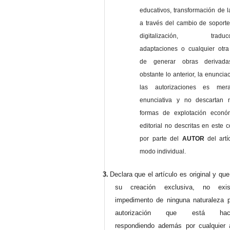
educativos, transformación de l
a través del cambio de soporte 
digitalización, traducci
adaptaciones o cualquier otra
de generar obras derivad
obstante lo anterior, la enuncia
las autorizaciones es mer
enunciativa y no descartan 
formas de explotación econó
editorial no descritas en este c
por parte del
AUTOR
del artí
modo individual.
3.
Declara que el artículo es original y qu
su creación exclusiva, no exist
impedimento de ninguna naturaleza p
autorización que está haci
respondiendo además por cualquier 