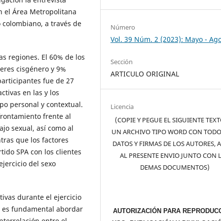
n el Área Metropolitana
o colombiano, a través de
Número
Vol. 39 Núm. 2 (2023): Mayo - Ag
has regiones. El 60% de los
Sección
eres cisgénero y 9%
ARTICULO ORIGINAL
articipantes fue de 27
ctivas en las y los
po personal y contextual.
Licencia
frontamiento frente al
(COPIE Y PEGUE EL SIGUIENTE TEX
ajo sexual, así como al
UN ARCHIVO TIPO WORD CON TODO
tras que los factores
DATOS Y FIRMAS DE LOS AUTORES, 
tido SPA con los clientes
AL PRESENTE ENVIO JUNTO CON 
jercicio del sexo
DEMAS DOCUMENTOS)
ivas durante el ejercicio
to, es fundamental abordar
AUTORIZACIÓN PARA REPRODUCC
nterrelación entre el