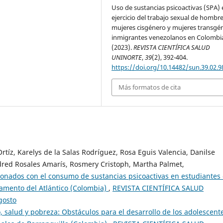
Uso de sustancias psicoactivas (SPA) 
ejercicio del trabajo sexual de hombre
mujeres cisgénero y mujeres transgé
inmigrantes venezolanos en Colombi
(2023).
REVISTA CIENTÍFICA SALUD
UNINORTE
,
39
(2), 392-404.
https://doi.org/10.14482/sun.39.02.9
Más formatos de cita
 Ortíz, Karelys de la Salas Rodríguez, Rosa Eguis Valencia, Danilse
ldred Rosales Amarís, Rosmery Cristoph, Martha Palmet,
cionados con el consumo de sustancias psicoactivas en estudiantes
amento del Atlántico (Colombia)
,
REVISTA CIENTÍFICA SALUD
gosto
 salud y pobreza: Obstáculos para el desarrollo de los adolescent