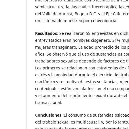
semiestructurada, las cuales fueron aplicadas e
del Valle de Aburrá, Bogotá D.C. y el Eje Cafeter
un sistema de muestreo por conveniencia.
Resultados
: Se realizaron 55 entrevistas en dic
entrevistados eran hombres cisgénero, 31% muj
mujeres transgénero. La edad promedio de los p
años. Se observó que el uso de sustancias psicoa
trabajadores sexuales depende de factores de ti
Los primeros se relacionan con estrategias de a
estrés y la ansiedad durante el ejercicio del trab
uso lúdico y recreativo de estas sustancias, mien
contextuales están vinculados con el uso compar
y el aumento del rendimiento sexual durante el e
transaccional.
Conclusiones
: El consumo de sustancias psicoact
del trabajo sexual es multicausal, y, por lo tan
este asunto de forma integral, considerando la i