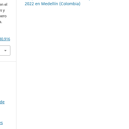
2022 en Medellín (Colombia)
en el
s y
nero
a.
80.916
 de
es