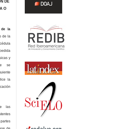
ÓN DE
A O
de la
o de la
édula
pedida
sicas y
te se
guiente
lice la
icación
de las
tentes
 partes
lase de