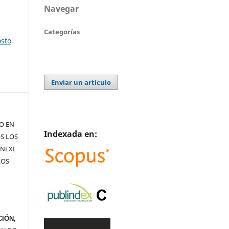
Navegar
Categorías
osto
Enviar un artículo
TO EN
Indexada en:
S LOS
ANEXE
LOS
IÓN,