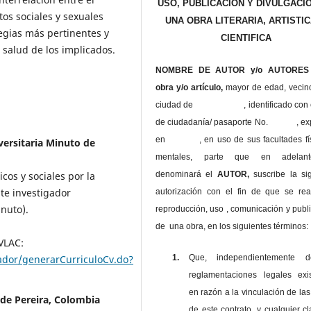
USO, PUBLICACIÓN Y DIVULGACI
tos sociales y sexuales
UNA OBRA LITERARIA, ARTISTIC
egias más pertinentes y
CIENTIFICA
 salud de los implicados.
NOMBRE DE AUTOR y/o AUTORES 
obra y/o artículo,
mayor de edad, vecin
ciudad de , identificado con c
de ciudadanía/ pasaporte No. , ex
en , en uso
de sus facultades fí
versitaria Minuto de
mentales, parte que en adelan
denominará el
AUTOR,
suscribe la si
icos y sociales por la
te investigador
autorización con el fin de que se rea
nuto).
reproducción, uso , comunicación y publ
de una obra, en los siguientes términos:
CVLAC:
1.
Que, independientemente 
izador/generarCurriculoCv.do?
reglamentaciones legales exis
en razón a la vinculación de las
 de Pereira, Colombia
de este contrato, y cualquier c