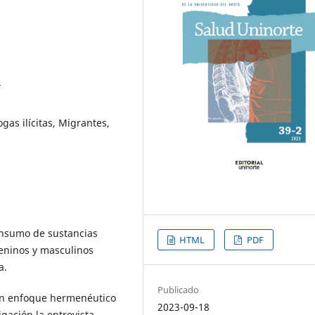
6
gas ilícitas, Migrantes,
consumo de sustancias
HTML
PDF
meninos y masculinos
a.
Publicado
n un enfoque hermenéutico
2023-09-18
igación la entrevista