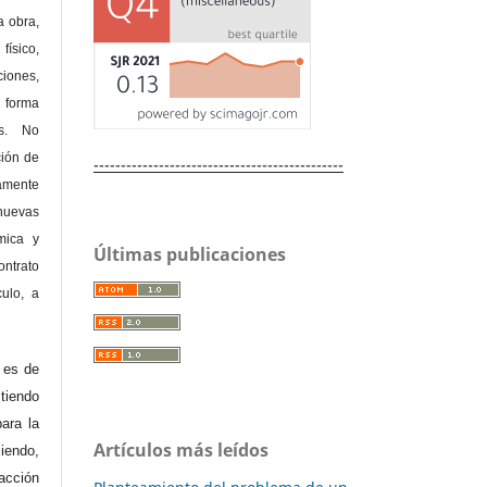
a obra,
físico,
ones,
 forma
as. No
ción de
----------------------------------------------
amente
nuevas
mica y
Últimas publicaciones
ontrato
culo, a
e es de
iendo
ara la
Artículos más leídos
endo,
acción