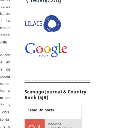
 partes
riza de
 a La
con el
terial
sta
ce con
erá en
hos de
alquier
----------------------------------------------
cerse,
Scimago Journal & Country
bra, a
Rank (SJR)
era del
ción y
obra,
rsonas,
amente