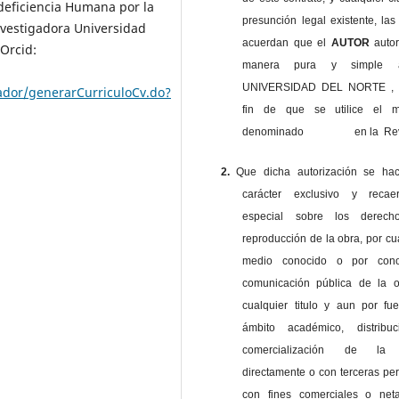
deficiencia Humana por la
presunción legal existente, las
nvestigadora Universidad
acuerdan que el
AUTOR
auto
 Orcid:
manera pura y simple
UNIVERSIDAD DEL NORTE , 
izador/generarCurriculoCv.do?
fin de que se utilice el ma
denominado en la Revi
2.
Que dicha autorización se ha
carácter exclusivo y reca
especial sobre los derec
reproducción de la obra, por cu
medio conocido o por cono
comunicación pública de la o
cualquier titulo y aun por fu
ámbito académico, distribu
comercialización de la 
directamente o con terceras pe
con fines comerciales o net