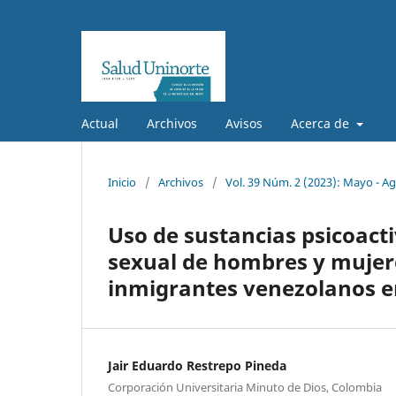
Actual
Archivos
Avisos
Acerca de
Inicio
/
Archivos
/
Vol. 39 Núm. 2 (2023): Mayo - A
Uso de sustancias psicoactiv
sexual de hombres y mujer
inmigrantes venezolanos 
Jair Eduardo Restrepo Pineda
Corporación Universitaria Minuto de Dios, Colombia