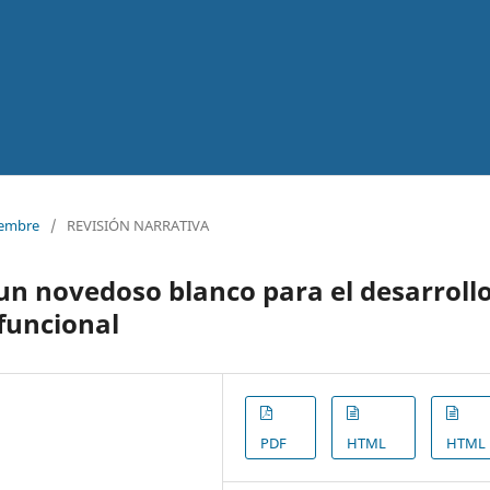
ciembre
/
REVISIÓN NARRATIVA
 un novedoso blanco para el desarroll
funcional
PDF
HTML
HTML