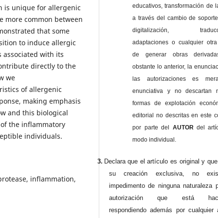
educativos, transformación de l
 is unique for allergenic
s are more common between
a través del cambio de soporte 
emonstrated that some
digitalización, traducci
ition to induce allergic
adaptaciones o cualquier otra
s associated with its
de generar obras derivad
ontribute directly to the
obstante lo anterior, la enuncia
ew we
las autorizaciones es mer
istics of allergenic
enunciativa y no descartan 
esponse, making emphasis
formas de explotación econó
ow and this biological
editorial no descritas en este c
 of the inflammatory
por parte del
AUTOR
del artí
ptible individuals.
modo individual.
3.
Declara que el artículo es original y qu
su creación exclusiva, no exist
protease, inflammation,
impedimento de ninguna naturaleza p
autorización que está haci
respondiendo además por cualquier 