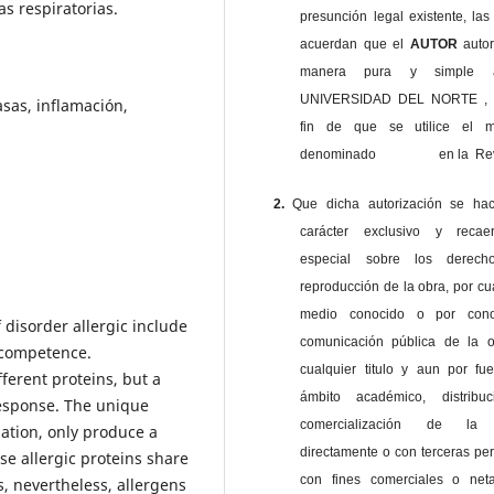
as respiratorias.
presunción legal existente, las
acuerdan que el
AUTOR
auto
manera pura y simple
UNIVERSIDAD DEL NORTE , 
asas, inflamación,
fin de que se utilice el ma
denominado en la Revi
2.
Que dicha autorización se ha
carácter exclusivo y reca
especial sobre los derec
reproducción de la obra, por cu
medio conocido o por cono
disorder allergic include
comunicación pública de la o
 competence.
cualquier titulo y aun por fu
ferent proteins, but a
ámbito académico, distribu
response. The unique
comercialización de la 
zation, only produce a
directamente o con terceras pe
se allergic proteins share
con fines comerciales o net
, nevertheless, allergens