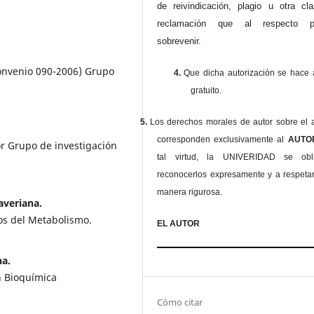
de reivindicación, plagio u otra cl
reclamación que al respecto pu
sobrevenir.
Convenio 090-2006) Grupo
4.
Que dicha autorización se hace a
gratuito.
5.
Los derechos morales de autor sobre el a
corresponden exclusivamente al
AUT
r Grupo de investigación
tal virtud, la UNIVERIDAD se ob
reconocerlos expresamente y a respeta
manera rigurosa.
averiana.
tos del Metabolismo.
EL AUTOR
na.
n Bioquímica
Cómo citar