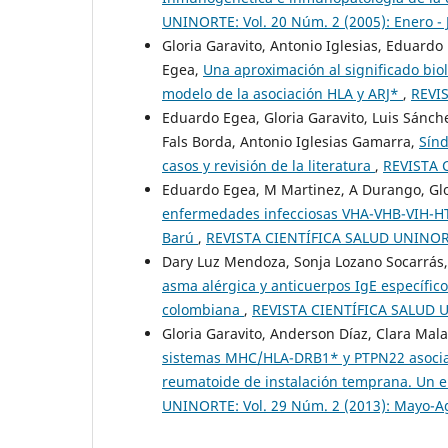
UNINORTE: Vol. 20 Núm. 2 (2005): Enero - 
Gloria Garavito, Antonio Iglesias, Eduar
Egea,
Una aproximación al significado bio
modelo de la asociación HLA y ARJ*
,
REVIS
Eduardo Egea, Gloria Garavito, Luis Sánch
Fals Borda, Antonio Iglesias Gamarra,
Sínd
casos y revisión de la literatura
,
REVISTA C
Eduardo Egea, M Martinez, A Durango, Glor
enfermedades infecciosas VHA-VHB-VIH-HTL
Barú
,
REVISTA CIENTÍFICA SALUD UNINORTE
Dary Luz Mendoza, Sonja Lozano Socarrás,
asma alérgica y anticuerpos IgE específic
colombiana
,
REVISTA CIENTÍFICA SALUD UN
Gloria Garavito, Anderson Díaz, Clara Mal
sistemas MHC/HLA-DRB1* y PTPN22 asociados
reumatoide de instalación temprana. Un en
UNINORTE: Vol. 29 Núm. 2 (2013): Mayo-A