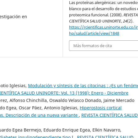
Las proteínas alergénicas: un novedo
blanco para el desarrollo de estudios
proteomica funcional. (2008).
REVISTA
estigación en
CIENTÍFICA SALUD UNINORTE
,
24
(2).
https://rcientificas.uninorte.edu.co/i
hp/salud/article/view/1848
Más formatos de cita
otio Iglesias,
Modulación y síntesis de las citocinas : ¿Es un fenó
IENTÍFICA SALUD UNINORTE: Vol. 13 (1998): Enero - Diciembre
érez, Alfonso Chinchilla, Oswaldo Velasco Donado, Jaime Mercado
do Egea, Oscar Páez, Antonio Iglesias,
Hiperostosis cortical
os. Descripción de una nueva variante
,
REVISTA CIENTÍFICA SALUD
Eduardo Egea Bermejo, Eduardo Enrique Egea, Elkin Navarro,
iabetes insulinodependiente tipo I
,
REVISTA CIENTÍFICA SALUD