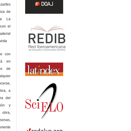
 partes
riza de
 a La
con el
terial
sta
ce con
erá en
hos de
alquier
cerse,
bra, a
era del
ción y
obra,
rsonas,
amente