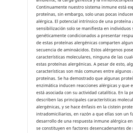
Continuamente nuestro sistema inmune está e
proteínas, sin embargo, solo unas pocas induc
alérgica. El potencial intrínsico de una proteína
sensibilización solo se manifiesta en individuos 
genéticamente condicionados a presentar respu
de estas proteínas alergénicas comparten algu
secuencia de aminoácidos. Estos alérgenos pos
características moleculares, ninguna de las cual
estas proteínas alergénicas. A pesar de esto, al
características son más comunes entre algunos 
proteínas. Se ha demostrado que algunas proteí
enzimática inducen reacciones alérgicas y que e
está asociada con su actividad catalítica. En la p
describen las principales características molecu
alergénicas, y se hace énfasis en la cistein prot
intradomiciliarios, en razón a que ellas son un f
desarrollo de una respuesta inmune alérgica en 
se constituyen en factores desencadenantes de 