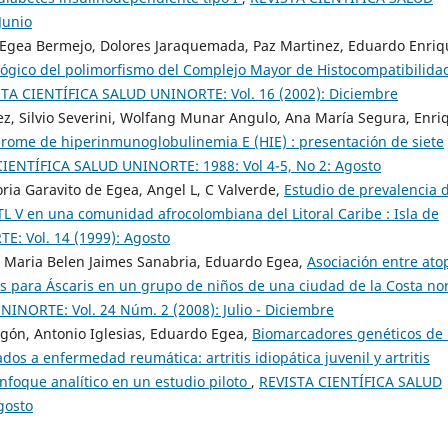
Junio
do Egea Bermejo, Dolores Jaraquemada, Paz Martinez, Eduardo Enri
lógico del polimorfismo del Complejo Mayor de Histocompatibilidad
TA CIENTÍFICA SALUD UNINORTE: Vol. 16 (2002): Diciembre
ez, Silvio Severini, Wolfang Munar Angulo, Ana María Segura, Enri
rome de hiperinmunoglobulinemia E (HIE) : presentación de siete
IENTÍFICA SALUD UNINORTE: 1988: Vol 4-5, No 2: Agosto
ia Garavito de Egea, Angel L, C Valverde,
Estudio de prevalencia 
 V en una comunidad afrocolombiana del Litoral Caribe : Isla de
: Vol. 14 (1999): Agosto
 Maria Belen Jaimes Sanabria, Eduardo Egea,
Asociación entre atop
os para Áscaris en un grupo de niños de una ciudad de la Costa no
INORTE: Vol. 24 Núm. 2 (2008): Julio - Diciembre
agón, Antonio Iglesias, Eduardo Egea,
Biomarcadores genéticos de 
 a enfermedad reumática: artritis idiopática juvenil y artritis
foque analítico en un estudio piloto
,
REVISTA CIENTÍFICA SALUD
gosto