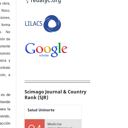
a obra,
físico,
ones,
 forma
as. No
ción de
amente
nuevas
mica y
ontrato
culo, a
----------------------------------------------
Scimago Journal & Country
e es de
Rank (SJR)
iendo
ara la
endo,
acción