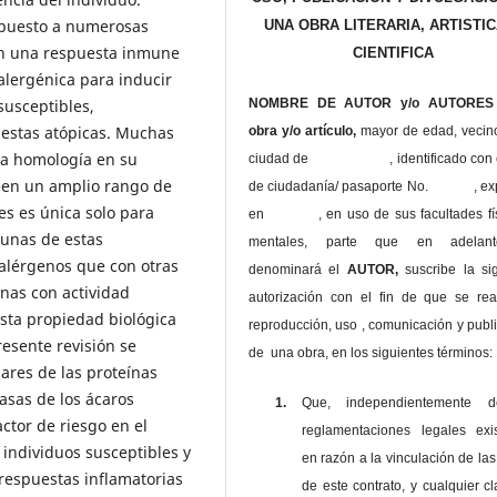
xpuesto a numerosas
UNA OBRA LITERARIA, ARTISTIC
en una respuesta inmune
CIENTIFICA
 alergénica para inducir
susceptibles,
NOMBRE DE AUTOR y/o AUTORES 
estas atópicas. Muchas
obra y/o artículo,
mayor de edad, vecin
na homología en su
ciudad de , identificado con c
een un amplio rango de
de ciudadanía/ pasaporte No. , ex
es es única solo para
en , en uso
de sus facultades fí
gunas de estas
mentales, parte que en adelan
alérgenos que con otras
denominará el
AUTOR,
suscribe la si
nas con actividad
autorización con el fin de que se rea
sta propiedad biológica
reproducción, uso , comunicación y publ
resente revisión se
de una obra, en los siguientes términos:
lares de las proteínas
easas de los ácaros
1.
Que, independientemente 
actor de riesgo en el
reglamentaciones legales exis
individuos susceptibles y
en razón a la vinculación de las
respuestas inflamatorias
de este contrato, y cualquier c