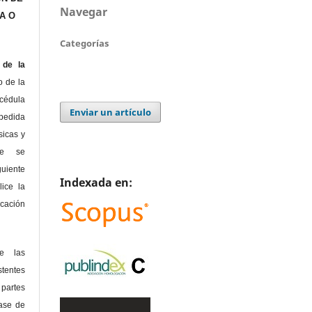
Navegar
A O
Categorías
de la
o de la
édula
Enviar un artículo
pedida
sicas y
te se
guiente
Indexada en:
lice la
icación
de las
tentes
 partes
lase de