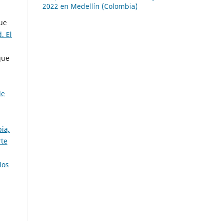
2022 en Medellín (Colombia)
que
. El
que
de
ia,
rte
los