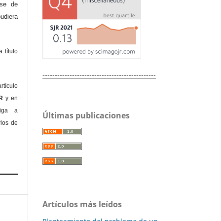
ase de
diera
 título
----------------------------------------------
rtículo
OR
y en
liga a
Últimas publicaciones
rlos de
Artículos más leídos