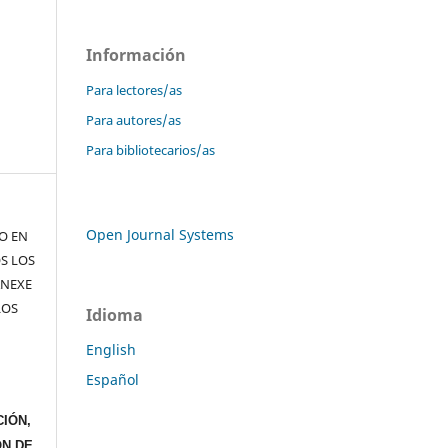
Información
Para lectores/as
Para autores/as
Para bibliotecarios/as
Open Journal Systems
TO EN
S LOS
ANEXE
LOS
Idioma
English
Español
IÓN,
ÓN DE