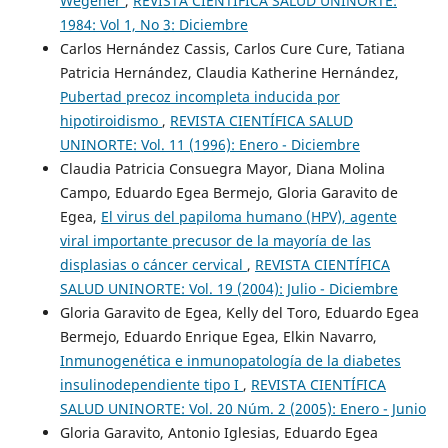
Wegener
,
REVISTA CIENTÍFICA SALUD UNINORTE:
1984: Vol 1, No 3: Diciembre
Carlos Hernández Cassis, Carlos Cure Cure, Tatiana
Patricia Hernández, Claudia Katherine Hernández,
Pubertad precoz incompleta inducida por
hipotiroidismo
,
REVISTA CIENTÍFICA SALUD
UNINORTE: Vol. 11 (1996): Enero - Diciembre
Claudia Patricia Consuegra Mayor, Diana Molina
Campo, Eduardo Egea Bermejo, Gloria Garavito de
Egea,
El virus del papiloma humano (HPV), agente
viral importante precusor de la mayoría de las
displasias o cáncer cervical
,
REVISTA CIENTÍFICA
SALUD UNINORTE: Vol. 19 (2004): Julio - Diciembre
Gloria Garavito de Egea, Kelly del Toro, Eduardo Egea
Bermejo, Eduardo Enrique Egea, Elkin Navarro,
Inmunogenética e inmunopatología de la diabetes
insulinodependiente tipo I
,
REVISTA CIENTÍFICA
SALUD UNINORTE: Vol. 20 Núm. 2 (2005): Enero - Junio
Gloria Garavito, Antonio Iglesias, Eduardo Egea