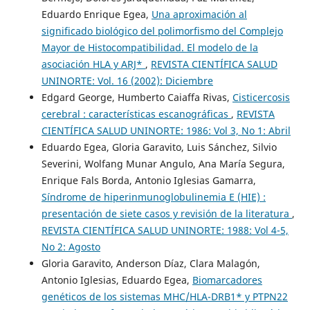
Eduardo Enrique Egea,
Una aproximación al
significado biológico del polimorfismo del Complejo
Mayor de Histocompatibilidad. El modelo de la
asociación HLA y ARJ*
,
REVISTA CIENTÍFICA SALUD
UNINORTE: Vol. 16 (2002): Diciembre
Edgard George, Humberto Caiaffa Rivas,
Cisticercosis
cerebral : características escanográficas
,
REVISTA
CIENTÍFICA SALUD UNINORTE: 1986: Vol 3, No 1: Abril
Eduardo Egea, Gloria Garavito, Luis Sánchez, Silvio
Severini, Wolfang Munar Angulo, Ana María Segura,
Enrique Fals Borda, Antonio Iglesias Gamarra,
Síndrome de hiperinmunoglobulinemia E (HIE) :
presentación de siete casos y revisión de la literatura
,
REVISTA CIENTÍFICA SALUD UNINORTE: 1988: Vol 4-5,
No 2: Agosto
Gloria Garavito, Anderson Díaz, Clara Malagón,
Antonio Iglesias, Eduardo Egea,
Biomarcadores
genéticos de los sistemas MHC/HLA-DRB1* y PTPN22