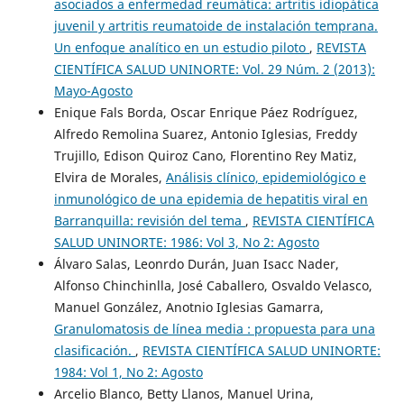
asociados a enfermedad reumática: artritis idiopática
juvenil y artritis reumatoide de instalación temprana.
Un enfoque analítico en un estudio piloto
,
REVISTA
CIENTÍFICA SALUD UNINORTE: Vol. 29 Núm. 2 (2013):
Mayo-Agosto
Enique Fals Borda, Oscar Enrique Páez Rodríguez,
Alfredo Remolina Suarez, Antonio Iglesias, Freddy
Trujillo, Edison Quiroz Cano, Florentino Rey Matiz,
Elvira de Morales,
Análisis clínico, epidemiológico e
inmunológico de una epidemia de hepatitis viral en
Barranquilla: revisión del tema
,
REVISTA CIENTÍFICA
SALUD UNINORTE: 1986: Vol 3, No 2: Agosto
Álvaro Salas, Leonrdo Durán, Juan Isacc Nader,
Alfonso Chinchinlla, José Caballero, Osvaldo Velasco,
Manuel González, Anotnio Iglesias Gamarra,
Granulomatosis de línea media : propuesta para una
clasificación.
,
REVISTA CIENTÍFICA SALUD UNINORTE:
1984: Vol 1, No 2: Agosto
Arcelio Blanco, Betty Llanos, Manuel Urina,