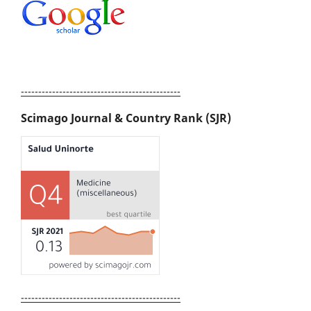
----------------------------------------------
Scimago Journal & Country Rank (SJR)
----------------------------------------------