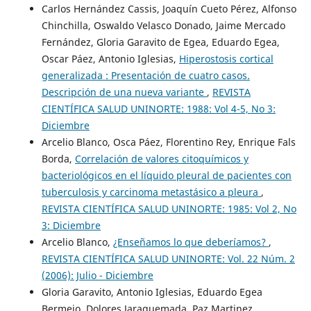
Carlos Hernández Cassis, Joaquín Cueto Pérez, Alfonso
Chinchilla, Oswaldo Velasco Donado, Jaime Mercado
Fernández, Gloria Garavito de Egea, Eduardo Egea,
Oscar Páez, Antonio Iglesias,
Hiperostosis cortical
generalizada : Presentación de cuatro casos.
Descripción de una nueva variante
,
REVISTA
CIENTÍFICA SALUD UNINORTE: 1988: Vol 4-5, No 3:
Diciembre
Arcelio Blanco, Osca Páez, Florentino Rey, Enrique Fals
Borda,
Correlación de valores citoquímicos y
bacteriológicos en el líquido pleural de pacientes con
tuberculosis y carcinoma metastásico a pleura
,
REVISTA CIENTÍFICA SALUD UNINORTE: 1985: Vol 2, No
3: Diciembre
Arcelio Blanco,
¿Enseñamos lo que deberíamos?
,
REVISTA CIENTÍFICA SALUD UNINORTE: Vol. 22 Núm. 2
(2006): Julio - Diciembre
Gloria Garavito, Antonio Iglesias, Eduardo Egea
Bermejo, Dolores Jaraquemada, Paz Martinez,