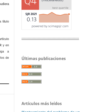
diera
 título
----------------------------------------------
rtículo
OR
y en
liga a
Últimas publicaciones
rlos de
Artículos más leídos