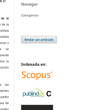
A O
Navegar
Categorías
de la
o de la
édula
pedida
Enviar un artículo
sicas y
te se
guiente
lice la
Indexada en:
icación
de las
tentes
 partes
lase de
 partes