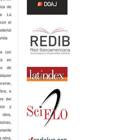
riza de
 a La
con el
terial
sta
ce con
erá en
hos de
alquier
cerse,
bra, a
era del
ción y
obra,
rsonas,
amente
a obra,