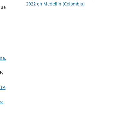
2022 en Medellín (Colombia)
que
na.
dy
STA
ma