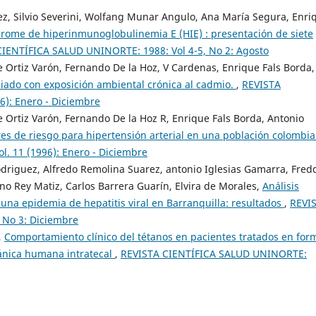
ez, Silvio Severini, Wolfang Munar Angulo, Ana María Segura, Enri
rome de hiperinmunoglobulinemia E (HIE) : presentación de siete
IENTÍFICA SALUD UNINORTE: 1988: Vol 4-5, No 2: Agosto
 Ortiz Varón, Fernando De la Hoz, V Cardenas, Enrique Fals Borda,
iado con exposición ambiental crónica al cadmio.
,
REVISTA
): Enero - Diciembre
 Ortiz Varón, Fernando De la Hoz R, Enrique Fals Borda, Antonio
res de riesgo para hipertensión arterial en una población colombia
. 11 (1996): Enero - Diciembre
driguez, Alfredo Remolina Suarez, antonio Iglesias Gamarra, Fred
ino Rey Matiz, Carlos Barrera Guarín, Elvira de Morales,
Análisis
 una epidemia de hepatitis viral en Barranquilla: resultados
,
REVI
 No 3: Diciembre
,
Comportamiento clínico del tétanos en pacientes tratados en for
ánica humana intratecal
,
REVISTA CIENTÍFICA SALUD UNINORTE: