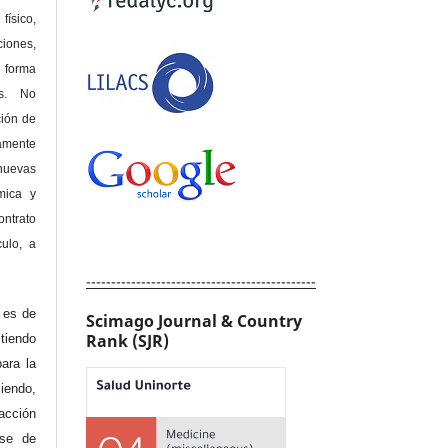
físico,
ones,
 forma
as. No
ción de
amente
nuevas
mica y
ontrato
culo, a
----------------------------------------------
e es de
Scimago Journal & Country
Rank (SJR)
iendo
ara la
endo,
acción
ase de