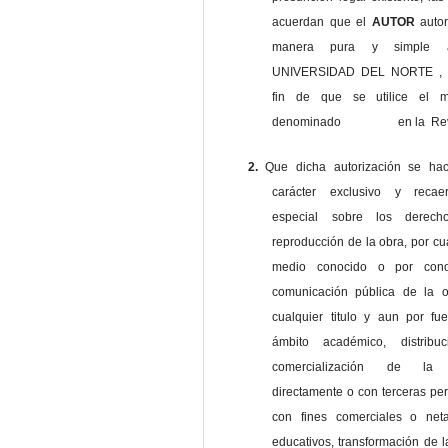
acuerdan que el
AUTOR
auto
manera pura y simple
UNIVERSIDAD DEL NORTE , 
fin de que se utilice el ma
denominado en la Revi
2.
Que dicha autorización se ha
carácter exclusivo y reca
especial sobre los derec
reproducción de la obra, por cu
medio conocido o por cono
comunicación pública de la o
cualquier titulo y aun por fu
ámbito académico, distribu
comercialización de la 
directamente o con terceras pe
con fines comerciales o net
educativos, transformación de l