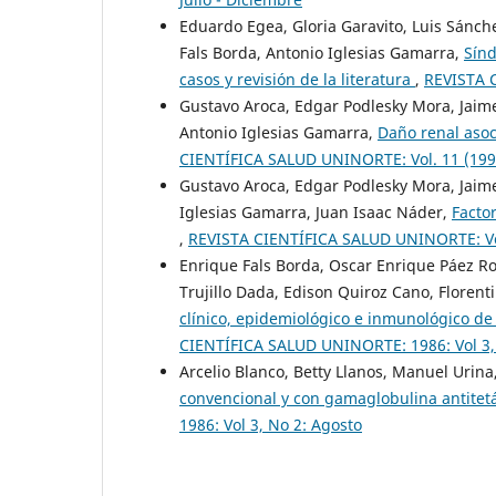
Eduardo Egea, Gloria Garavito, Luis Sánch
Fals Borda, Antonio Iglesias Gamarra,
Sínd
casos y revisión de la literatura
,
REVISTA C
Gustavo Aroca, Edgar Podlesky Mora, Jaime
Antonio Iglesias Gamarra,
Daño renal asoc
CIENTÍFICA SALUD UNINORTE: Vol. 11 (1996
Gustavo Aroca, Edgar Podlesky Mora, Jaime
Iglesias Gamarra, Juan Isaac Náder,
Facto
,
REVISTA CIENTÍFICA SALUD UNINORTE: Vol
Enrique Fals Borda, Oscar Enrique Páez Ro
Trujillo Dada, Edison Quiroz Cano, Florent
clínico, epidemiológico e inmunológico de
CIENTÍFICA SALUD UNINORTE: 1986: Vol 3,
Arcelio Blanco, Betty Llanos, Manuel Urina
convencional y con gamaglobulina antitet
1986: Vol 3, No 2: Agosto