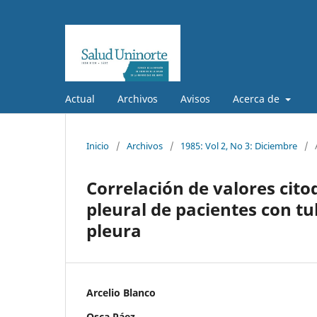
Actual
Archivos
Avisos
Acerca de
Inicio
/
Archivos
/
1985: Vol 2, No 3: Diciembre
/
Correlación de valores cito
pleural de pacientes con t
pleura
Arcelio Blanco
Osca Páez