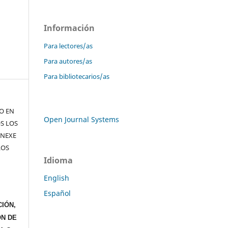
Información
Para lectores/as
Para autores/as
Para bibliotecarios/as
TO EN
Open Journal Systems
S LOS
ANEXE
LOS
Idioma
English
Español
IÓN,
ÓN DE