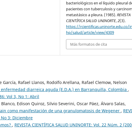
bacteriológicos en el líquido pleural d
pacientes con tuberculosis y carcino
metastásico a pleura. (1985).
REVISTA
CIENTÍFICA SALUD UNINORTE
,
2
(3).
https://rcientificas.uninorte.edu.co/i
hp/salud/article/view/4309
Más formatos de cita
de García, Rafael Llanos, Rodolfo Arellana, Rafael Clemow, Nelson
la enfermedad diarreica aguda (E.D.A.) en Barranquilla, Colombia
,
 Vol 3, No 1: Abril
lanco, Edison Quiroz, Silvio Severini, Oscar Páez, Álvaro Salas,
lain como manifestación de una granulomatosis de Wegener
,
REV
 No 3: Diciembre
íamos?
,
REVISTA CIENTÍFICA SALUD UNINORTE: Vol. 22 Núm. 2 (200