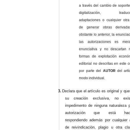
a través del cambio de soporte 
digitalización, traducci
adaptaciones o cualquier otra
de generar obras derivad
obstante lo anterior, la enuncia
las autorizaciones es mer
enunciativa y no descartan 
formas de explotación econó
editorial no descritas en este c
por parte del
AUTOR
del artí
modo individual.
3.
Declara que el artículo es original y qu
su creación exclusiva, no exist
impedimento de ninguna naturaleza p
autorización que está haci
respondiendo además por cualquier 
de reivindicación, plagio u otra cl