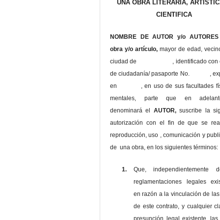
UNA OBRA LITERARIA, ARTISTIC
CIENTIFICA
NOMBRE DE AUTOR y/o AUTORES 
obra y/o artículo,
mayor de edad, vecin
ciudad de , identificado con c
de ciudadanía/ pasaporte No. , ex
en , en uso
de sus facultades fí
mentales, parte que en adelan
denominará el
AUTOR,
suscribe la si
autorización con el fin de que se rea
reproducción, uso , comunicación y publ
de una obra, en los siguientes términos:
1.
Que, independientemente 
reglamentaciones legales exis
en razón a la vinculación de las
de este contrato, y cualquier c
presunción legal existente, las