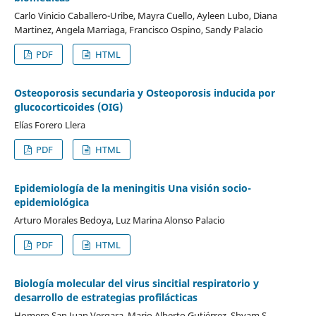
Carlo Vinicio Caballero-Uribe, Mayra Cuello, Ayleen Lubo, Diana
Martinez, Angela Marriaga, Francisco Ospino, Sandy Palacio
PDF
HTML
Osteoporosis secundaria y Osteoporosis inducida por
glucocorticoides (OIG)
Elías Forero Llera
PDF
HTML
Epidemiología de la meningitis Una visión socio-
epidemiológica
Arturo Morales Bedoya, Luz Marina Alonso Palacio
PDF
HTML
Biología molecular del virus sincitial respiratorio y
desarrollo de estrategias profilácticas
Homero San Juan Vergara, Mario Alberto Gutiérrez, Shyam S