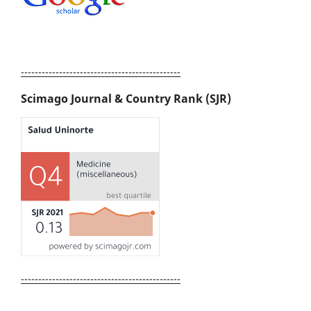
----------------------------------------------
Scimago Journal & Country Rank (SJR)
----------------------------------------------