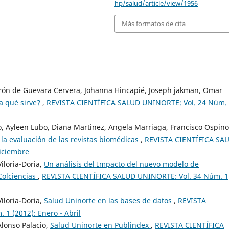
hp/salud/article/view/1956
Más formatos de cita
adrón de Guevara Cervera, Johanna Hincapié, Joseph jakman, Omar
ra qué sirve?
,
REVISTA CIENTÍFICA SALUD UNINORTE: Vol. 24 Núm.
lo, Ayleen Lubo, Diana Martinez, Angela Marriaga, Francisco Ospino
n la evaluación de las revistas biomédicas
,
REVISTA CIENTÍFICA SA
Diciembre
Viloria-Doria,
Un análisis del Impacto del nuevo modelo de
 Colciencias
,
REVISTA CIENTÍFICA SALUD UNINORTE: Vol. 34 Núm. 1
Viloria-Doria,
Salud Uninorte en las bases de datos
,
REVISTA
1 (2012): Enero - Abril
Alonso Palacio,
Salud Uninorte en Publindex
,
REVISTA CIENTÍFICA