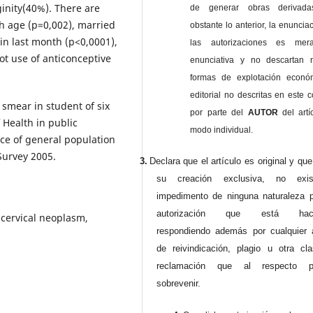
inity(40%). There are
de generar obras derivad
th age (p=0,002), married
obstante lo anterior, la enuncia
in last month (p<0,0001),
las autorizaciones es mer
ot use of anticonceptive
enunciativa y no descartan 
formas de explotación econó
editorial no descritas en este c
 smear in student of six
por parte del
AUTOR
del artí
 Health in public
modo individual.
nce of general population
Survey 2005.
3.
Declara que el artículo es original y qu
su creación exclusiva, no exist
impedimento de ninguna naturaleza p
autorización que está haci
 cervical neoplasm,
respondiendo además por cualquier 
de reivindicación, plagio u otra cl
reclamación que al respecto pu
sobrevenir.