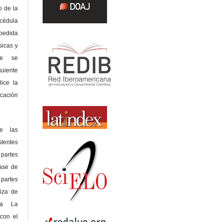
o de la
édula
pedida
sicas y
te se
guiente
lice la
icación
de las
tentes
 partes
lase de
 partes
riza de
 a La
con el