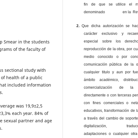
fin de que se utilice el ma
denominado en la Revi
2.
Que dicha autorización se ha
carácter exclusivo y reca
p Smear in the students
especial sobre los derec
grams of the faculty of
reproducción de la obra, por cu
medio conocido o por cono
comunicación pública de la o
oss sectional study with
cualquier titulo y aun por fu
of health of a public
ámbito académico, distribu
that included information
comercialización de la 
s.
directamente o con terceras pe
con fines comerciales o net
average was 19,9±2,5
educativos, transformación de l
23,3% each year. 84% of
a través del cambio de soporte 
ne sexual partner and age
digitalización, traducci
s.
adaptaciones o cualquier otra