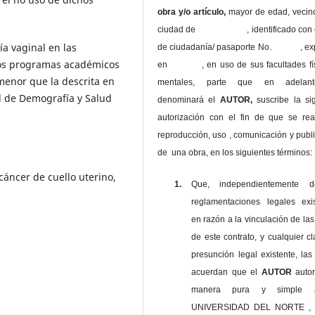
obra y/o artículo,
mayor de edad, vecin
ciudad de , identificado con c
ía vaginal en las
de ciudadanía/ pasaporte No. , ex
los programas académicos
en , en uso
de sus facultades fí
menor que la descrita en
mentales, parte que en adelan
l de Demografía y Salud
denominará el
AUTOR,
suscribe la si
autorización con el fin de que se rea
reproducción, uso , comunicación y publ
de una obra, en los siguientes términos:
cáncer de cuello uterino,
1.
Que, independientemente 
reglamentaciones legales exis
en razón a la vinculación de las
de este contrato, y cualquier c
presunción legal existente, las
acuerdan que el
AUTOR
auto
manera pura y simple
UNIVERSIDAD DEL NORTE , 