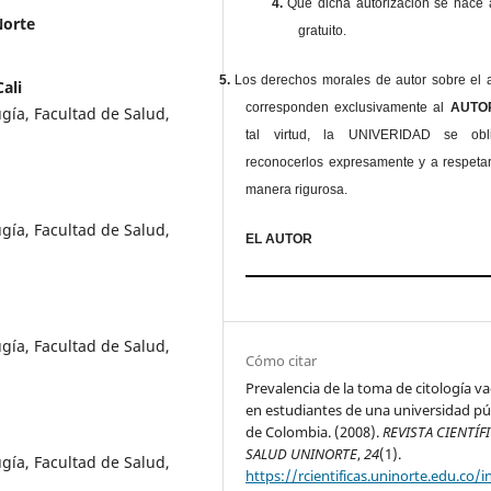
4.
Que dicha autorización se hace a
Norte
gratuito.
5.
Los derechos morales de autor sobre el a
ali
corresponden exclusivamente al
AUT
gía, Facultad de Salud,
tal virtud, la UNIVERIDAD se ob
reconocerlos expresamente y a respeta
manera rigurosa.
gía, Facultad de Salud,
EL AUTOR
gía, Facultad de Salud,
Cómo citar
Prevalencia de la toma de citología va
en estudiantes de una universidad pú
de Colombia. (2008).
REVISTA CIENTÍF
SALUD UNINORTE
,
24
(1).
gía, Facultad de Salud,
https://rcientificas.uninorte.edu.co/i