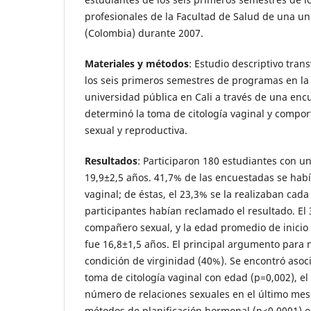
profesionales de la Facultad de Salud de una un
(Colombia) durante 2007.
Materiales y métodos
: Estudio descriptivo tran
los seis primeros semestres de programas en la
universidad pública en Cali a través de una enc
determinó la toma de citología vaginal y compo
sexual y reproductiva.
Resultados
: Participaron 180 estudiantes con 
19,9±2,5 años. 41,7% de las encuestadas se habí
vaginal; de éstas, el 23,3% se la realizaban cada
participantes habían reclamado el resultado. El
compañero sexual, y la edad promedio de inicio 
fue 16,8±1,5 años. El principal argumento para n
condición de virginidad (40%). Se encontró asoci
toma de citología vaginal con edad (p=0,002), el 
número de relaciones sexuales en el último mes 
métodos de planificación hormonal (p<0,0001) o