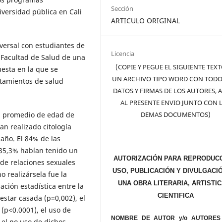
Sección
iversidad pública en Cali
ARTICULO ORIGINAL
sversal con estudiantes de
Licencia
 Facultad de Salud de una
(COPIE Y PEGUE EL SIGUIENTE TEX
uesta en la que se
UN ARCHIVO TIPO WORD CON TODO
rtamientos de salud
DATOS Y FIRMAS DE LOS AUTORES, 
AL PRESENTE ENVIO JUNTO CON 
DEMAS DOCUMENTOS)
un promedio de edad de
an realizado citología
 año. El 84% de las
 35,3% habían tenido un
AUTORIZACIÓN PARA REPRODUCC
de relaciones sexuales
USO, PUBLICACIÓN Y DIVULGACI
o realizársela fue la
UNA OBRA LITERARIA, ARTISTIC
ación estadística entre la
CIENTIFICA
estar casada (p=0,002), el
(p<0.0001), el uso de
NOMBRE DE AUTOR y/o AUTORES 
 el no uso de dichos