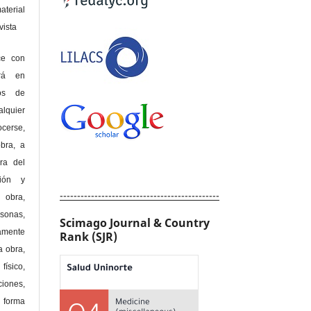
terial
sta
ce con
erá en
hos de
alquier
cerse,
bra, a
era del
ción y
----------------------------------------------
obra,
rsonas,
Scimago Journal & Country
amente
Rank (SJR)
a obra,
físico,
ones,
 forma