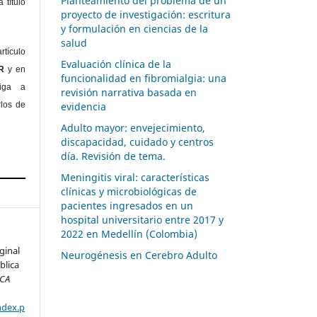
Planteamiento del problema de un
 título
proyecto de investigación: escritura
y formulación en ciencias de la
salud
rtículo
Evaluación clínica de la
OR
y en
funcionalidad en fibromialgia: una
liga a
revisión narrativa basada en
rlos de
evidencia
Adulto mayor: envejecimiento,
discapacidad, cuidado y centros
día. Revisión de tema.
Meningitis viral: características
clínicas y microbiológicas de
pacientes ingresados en un
hospital universitario entre 2017 y
2022 en Medellín (Colombia)
ginal
Neurogénesis en Cerebro Adulto
blica
ICA
ndex.p