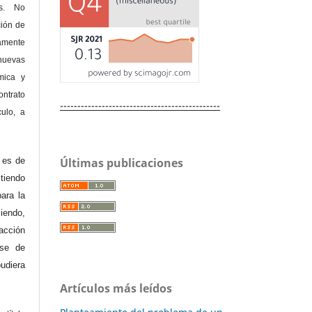
as. No
ción de
amente
nuevas
mica y
ontrato
----------------------------------------------
culo, a
e es de
Últimas publicaciones
iendo
ara la
endo,
acción
ase de
diera
Artículos más leídos