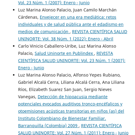
Vol. 23 Núm. 1 (2007): Enero - Junio
Luz Marina Alonso Palacio, Juan Camilo Marchán
Cárdenas,
Envejecer en una era mediática: retos
individuales y de salud pública ante el edadismo en
medios de comunicación
,
REVISTA CIENTÍFICA SALUD
UNINORTE: Vol. 38 Núm. 1 (2022): Enero - Abril
Carlo Vinicio Caballero-Uribe, Luz Marina Alonso
Palacio,
Salud Uninorte en Publindex
,
REVISTA
CIENTÍFICA SALUD UNINORTE: Vol. 23 Núm. 1 (2007):
Enero - Junio
Luz Marina Alonso Palacio, Alfonso Yepes Rubiano,
Gabriel Alcalá Cerra, Liliana Alcalá Cerra, Ana Liliana
Ríos, Elizabeth Suarez San Juan, Sergio Nieves
Vanegas,
Detección de hipoacusia mediante
potenciales evocados auditivos tronco-encéfalicos y
otoemisiones acústicas transitorias en niños (as) del
Instituto Colombiano de Bienestar Familiar.
Barranquilla (Colombia) 2009
,
REVISTA CIENTÍFICA
SALUD UNINORTE: Vol. 27 Núm. 1 (2011): Enero - Junio