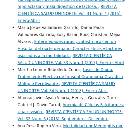
hipolactasia y mala digestión de lactosa.
,
REVISTA
CIENTÍFICA SALUD UNINORTE: Vol. 31 Núm. 1 (2015):
Enero-Abril
Mario Josue Valladares Garrido, Danai Paola
Valladares Garrido, Susy Bazán Ruiz, Christian Mejia
Álvarez,
Enfermedades raras y catastróficas en un
Hospital del norte peruano: Características y factores
asociados a la mortalidad.
,
REVISTA CIENTÍFICA
SALUD UNINORTE: Vol. 33 Núm. 1 (2017): Enero - Abril
Martha Leonor Rebolledo Cobos,
Láser de Diodo:
Tratamiento Efectivo de Inusual Granuloma Gravídico
Múltiple Recidivante
,
REVISTA CIENTÍFICA SALUD
UNINORTE: Vol. 34 Núm. 1 (2018): Enero-Abril
Alfonso Javier Ayala Viloria, Henry J. González Torres,
Gabriel J. David Tarud,
Anemia de Células Falciformes:
Una revisión
,
REVISTA CIENTÍFICA SALUD UNINORTE:
Vol. 32 Núm. 3 (2016): Septiembre - Diciembre
Ana Rosa Ropero Vera,
Mortalidad por Meningitis por