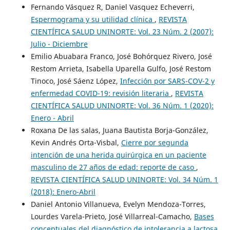
Fernando Vásquez R, Daniel Vasquez Echeverri,
Espermograma y su utilidad clínica
,
REVISTA
CIENTÍFICA SALUD UNINORTE: Vol. 23 Núm. 2 (2007):
Julio - Diciembre
Emilio Abuabara Franco, José Bohórquez Rivero, José
Restom Arrieta, Isabella Uparella Gulfo, José Restom
Tinoco, José Sáenz López,
Infección por SARS-COV-2 y
enfermedad COVID-19: revisión literaria
,
REVISTA
CIENTÍFICA SALUD UNINORTE: Vol. 36 Núm. 1 (2020):
Enero - Abril
Roxana De las salas, Juana Bautista Borja-González,
Kevin Andrés Orta-Visbal,
Cierre por segunda
intención de una herida quirúrgica en un paciente
masculino de 27 años de edad: reporte de caso
,
REVISTA CIENTÍFICA SALUD UNINORTE: Vol. 34 Núm. 1
(2018): Enero-Abril
Daniel Antonio Villanueva, Evelyn Mendoza-Torres,
Lourdes Varela-Prieto, José Villarreal-Camacho,
Bases
conceptuales del diagnóstico de intolerancia a lactosa,