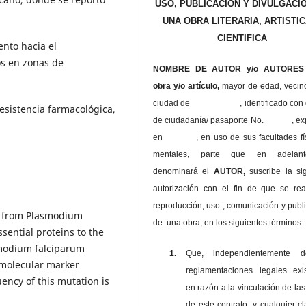
USO, PUBLICACIÓN Y DIVULGACI
UNA OBRA LITERARIA, ARTISTIC
CIENTIFICA
ento hacia el
os en zonas de
NOMBRE DE AUTOR y/o AUTORES 
obra y/o artículo,
mayor de edad, vecin
ciudad de , identificado con c
resistencia farmacológica,
de ciudadanía/ pasaporte No. , ex
en , en uso
de sus facultades fí
mentales, parte que en adelan
denominará el
AUTOR,
suscribe la si
autorización con el fin de que se rea
reproducción, uso , comunicación y publ
e from Plasmodium
de una obra, en los siguientes términos:
ssential proteins to the
smodium falciparum
1.
Que, independientemente 
 molecular marker
reglamentaciones legales exis
ency of this mutation is
en razón a la vinculación de las
de este contrato, y cualquier c