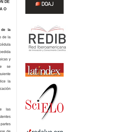
ÓN DE
A O
de la
o de la
édula
pedida
sicas y
te se
guiente
lice la
icación
de las
tentes
 partes
lase de