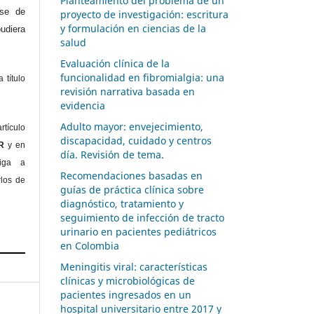
Planteamiento del problema de un
ase de
proyecto de investigación: escritura
y formulación en ciencias de la
diera
salud
Evaluación clínica de la
funcionalidad en fibromialgia: una
 título
revisión narrativa basada en
evidencia
Adulto mayor: envejecimiento,
rtículo
discapacidad, cuidado y centros
OR
y en
día. Revisión de tema.
liga a
Recomendaciones basadas en
rlos de
guías de práctica clínica sobre
diagnóstico, tratamiento y
seguimiento de infección de tracto
urinario en pacientes pediátricos
en Colombia
Meningitis viral: características
clínicas y microbiológicas de
pacientes ingresados en un
hospital universitario entre 2017 y