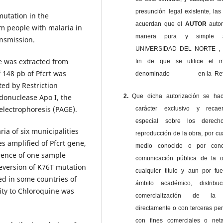
presunción legal existente, las
utation in the
acuerdan que el
AUTOR
auto
m people with malaria in
manera pura y simple
ansmission.
UNIVERSIDAD DEL NORTE , 
e was extracted from
fin de que se utilice el ma
 148 pb of Pfcrt was
denominado en la Revi
ted by Restriction
2.
Que dicha autorización se ha
­­nuclease Apo I, the
electrophoresis (PAGE).
carácter exclusivo y reca
especial sobre los derec
ia of six municipalities
reproducción de la obra, por cu
s amplified of Pfcrt gene,
medio conocido o por cono
rence of one sample
comunicación pública de la o
e­­version of K76T mutation
cualquier titulo y aun por fu
 in some coun­­tries of
ámbito académico, distribu
vity to Chloroquine was
comercialización de la 
directamente o con terceras pe
con fines comerciales o net