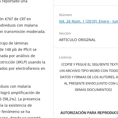
a reportado una
Número
ión
K76T
de
CRT
en
Vol. 26 Núm. 1 (2010): Enero - Jun
ndividuos con malaria
on transmisión moderada.
Sección
ARTICULO ORIGINAL
xtrajo de láminas
e 148 pb de Pfcrt se
nada por análisis de
Licencia
tricción (
RFLP
) usando la
(COPIE Y PEGUE EL SIGUIENTE TEX
dos por electroforesis en
UN ARCHIVO TIPO WORD CON TODO
DATOS Y FIRMAS DE LOS AUTORES, 
AL PRESENTE ENVIO JUNTO CON 
iduos con malaria
DEMAS DOCUMENTOS)
 logró amplificación de
5 (98,2%). La presencia
ía la existencia de
te fenómeno se ha
AUTORIZACIÓN PARA REPRODUCC
icano, donde se reportó