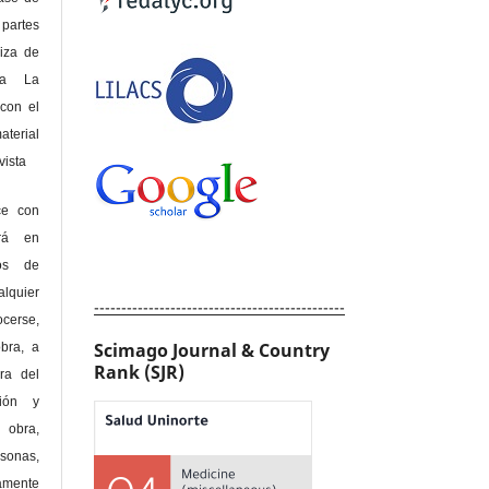
 partes
riza de
 a La
con el
terial
sta
ce con
erá en
hos de
alquier
----------------------------------------------
cerse,
Scimago Journal & Country
bra, a
Rank (SJR)
era del
ción y
obra,
rsonas,
amente