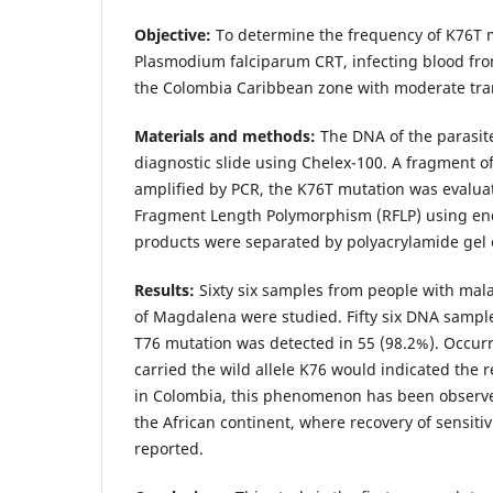
Objective:
To determine the frequency of K76T m
Plasmodium falciparum CRT, infecting blood fro
the Colombia Caribbean zone with mod­­erate tr
Materials and methods:
The DNA of the parasit
diagnostic slide using Chelex-100. A fragment of
amplified by PCR, the K76T muta­­tion was evalua
Fragment Length Polymorphism (RFLP) using endo
products were separated by polyacrylamide gel 
Results:
Sixty six samples from people with malar
of Magdalena were studied. Fifty six DNA sample
T76 mutation was detected in 55 (98.2%). Occur
carried the wild allele K76 would indicated the r
in Colombia, this phenomenon has been observed
the African continent, where recovery of sensiti
reported.