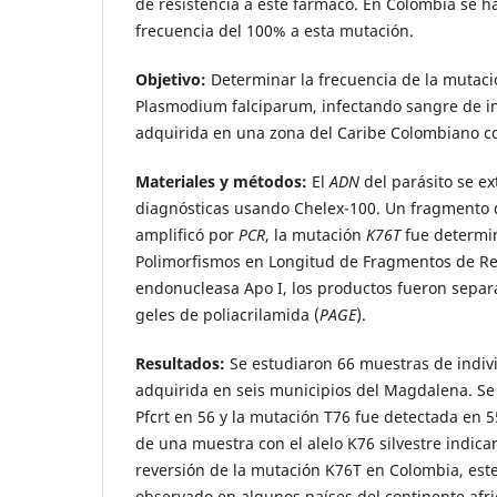
de resistencia a este fármaco. En Colombia se h
frecuencia del 100% a esta mutación.
Objetivo:
Determinar la frecuencia de la mutac
Plasmodium falciparum, infectando sangre de i
adquirida en una zona del Caribe Colombiano c
Materiales y métodos:
El
ADN
del parásito se e
diagnósticas usando Chelex-100. Un fragmento d
amplificó por
PCR
, la mutación
K76T
fue determi
Polimorfismos en Longitud de Fragmentos de Res
endonucleasa Apo I, los productos fueron separa
geles de poliacrilamida (
PAGE
).
Resultados:
Se estudiaron 66 muestras de indiv
adquirida en seis muni­­cipios del Magdalena. Se
Pfcrt en 56 y la mutación T76 fue detectada en 5
de una muestra con el alelo K76 silvestre indicar
reversión de la mutación K76T en Colombia, es
observado en algunos países del continente afr