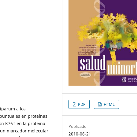
PDF
HTML
ciparum a los
 puntuales en proteínas
ión K76T en la proteína
Publicado
s un marcador molecular
2010-06-21