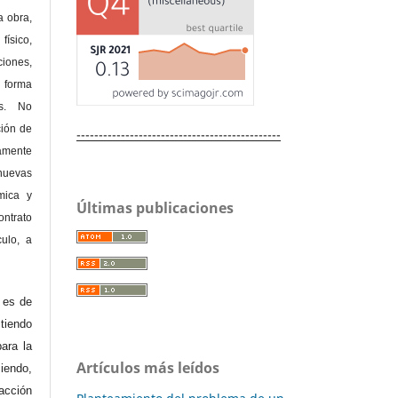
a obra,
físico,
ones,
 forma
as. No
ción de
----------------------------------------------
amente
nuevas
mica y
Últimas publicaciones
ontrato
culo, a
e es de
iendo
ara la
Artículos más leídos
endo,
acción