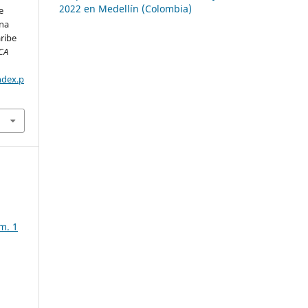
2022 en Medellín (Colombia)
e
una
ribe
CA
ndex.p
m. 1