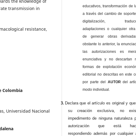
owards the knowledge of
educativos, transformación de l
rate transmission in
a través del cambio de soporte 
digitalización, traducci
macological resistance,
adaptaciones o cualquier otra
de generar obras derivad
obstante lo anterior, la enuncia
las autorizaciones es mer
enunciativa y no descartan 
formas de explotación econó
editorial no descritas en este c
por parte del
AUTOR
del artí
modo individual.
e Colombia
3.
Declara que el artículo es original y qu
as, Universidad Nacional
su creación exclusiva, no exist
impedimento de ninguna naturaleza p
autorización que está haci
dalena
respondiendo además por cualquier 