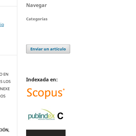
Navegar
Categorías
io
Enviar un artículo
TO EN
Indexada en:
S LOS
ANEXE
LOS
IÓN,