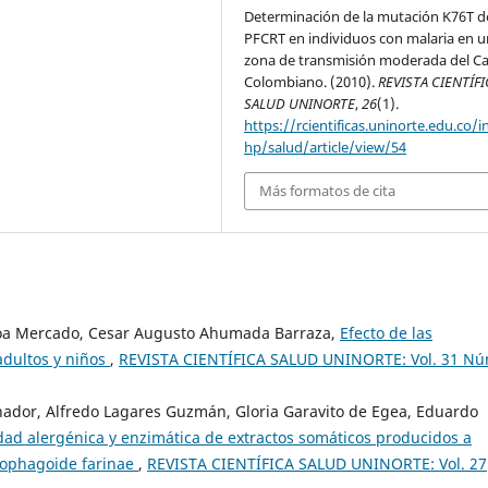
Determinación de la mutación K76T d
PFCRT en individuos con malaria en 
zona de transmisión moderada del Ca
Colombiano. (2010).
REVISTA CIENTÍFI
SALUD UNINORTE
,
26
(1).
https://rcientificas.uninorte.edu.co/i
hp/salud/article/view/54
Más formatos de cita
Roa Mercado, Cesar Augusto Ahumada Barraza,
Efecto de las
 adultos y niños
,
REVISTA CIENTÍFICA SALUD UNINORTE: Vol. 31 Nú
ador, Alfredo Lagares Guzmán, Gloria Garavito de Egea, Eduardo
idad alergénica y enzimática de extractos somáticos producidos a
atophagoide farinae
,
REVISTA CIENTÍFICA SALUD UNINORTE: Vol. 27