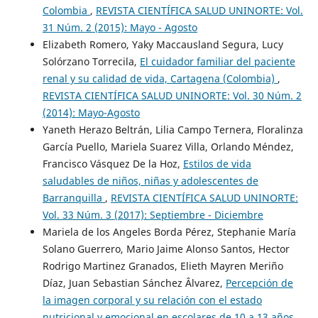
Colombia
,
REVISTA CIENTÍFICA SALUD UNINORTE: Vol.
31 Núm. 2 (2015): Mayo - Agosto
Elizabeth Romero, Yaky Maccausland Segura, Lucy
Solórzano Torrecila,
El cuidador familiar del paciente
renal y su calidad de vida, Cartagena (Colombia)
,
REVISTA CIENTÍFICA SALUD UNINORTE: Vol. 30 Núm. 2
(2014): Mayo-Agosto
Yaneth Herazo Beltrán, Lilia Campo Ternera, Floralinza
García Puello, Mariela Suarez Villa, Orlando Méndez,
Francisco Vásquez De la Hoz,
Estilos de vida
saludables de niños, niñas y adolescentes de
Barranquilla
,
REVISTA CIENTÍFICA SALUD UNINORTE:
Vol. 33 Núm. 3 (2017): Septiembre - Diciembre
Mariela de los Angeles Borda Pérez, Stephanie María
Solano Guerrero, Mario Jaime Alonso Santos, Hector
Rodrigo Martinez Granados, Elieth Mayren Meriño
Díaz, Juan Sebastian Sánchez Âlvarez,
Percepción de
la imagen corporal y su relación con el estado
nutricional y emocional en escolares de 10 a 13 años