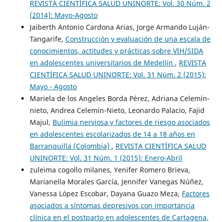
REVISTA CIENTÍFICA SALUD UNINORTE: Vol. 30 Núm. 2
(2014): Mayo-Agosto
Jaiberth Antonio Cardona Arias, Jorge Armando Luján-
Tangarife,
Construcción y evaluación de una escala de
conocimientos, actitudes y prácticas sobre VIH/SIDA
en adolescentes universitarios de Medellín
,
REVISTA
CIENTÍFICA SALUD UNINORTE: Vol. 31 Núm. 2 (2015):
Mayo - Agosto
Mariela de los Angeles Borda Pérez, Adriana Celemín-
nieto, Andrea Celemín-Nieto, Leonardo Palacio, Fajid
Majul,
Bulimia nerviosa y factores de riesgo asociados
en adolescentes escolarizados de 14 a 18 años en
Barranquilla (Colombia)
,
REVISTA CIENTÍFICA SALUD
UNINORTE: Vol. 31 Núm. 1 (2015): Enero-Abril
zuleima cogollo milanes, Yenifer Romero Brieva,
Marianella Morales García, Jennifer Vanegas Núñez,
Vanessa López Escobar, Dayana Guazo Meza,
Factores
asociados a síntomas depresivos con importancia
clínica en el postparto en adolescentes de Cartagena,