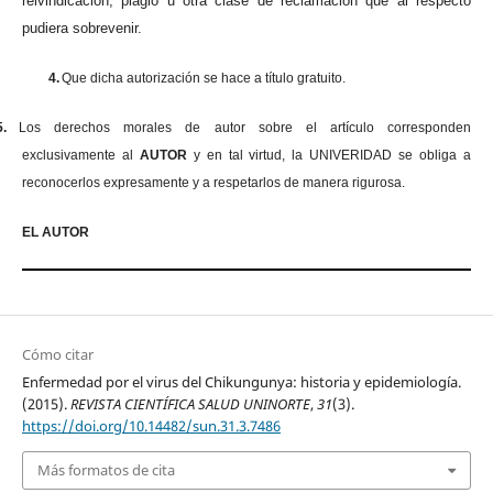
reivindicación, plagio u otra clase de reclamación que al respecto
pudiera sobrevenir.
4.
Que dicha autorización se hace a título gratuito.
5.
Los derechos morales de autor sobre el artículo corresponden
exclusivamente al
AUTOR
y en tal virtud, la UNIVERIDAD se obliga a
reconocerlos expresamente y a respetarlos de manera rigurosa.
EL AUTOR
Cómo citar
Enfermedad por el virus del Chikungunya: historia y epidemiología.
(2015).
REVISTA CIENTÍFICA SALUD UNINORTE
,
31
(3).
https://doi.org/10.14482/sun.31.3.7486
Más formatos de cita