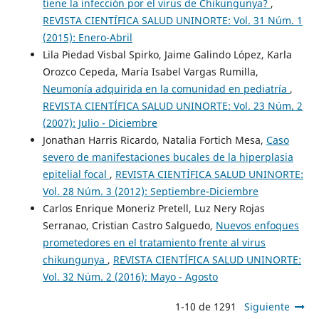
tiene la infección por el virus de Chikungunya?
,
REVISTA CIENTÍFICA SALUD UNINORTE: Vol. 31 Núm. 1
(2015): Enero-Abril
Lila Piedad Visbal Spirko, Jaime Galindo López, Karla
Orozco Cepeda, María Isabel Vargas Rumilla,
Neumonía adquirida en la comunidad en pediatría
,
REVISTA CIENTÍFICA SALUD UNINORTE: Vol. 23 Núm. 2
(2007): Julio - Diciembre
Jonathan Harris Ricardo, Natalia Fortich Mesa,
Caso
severo de manifestaciones bucales de la hiperplasia
epitelial focal
,
REVISTA CIENTÍFICA SALUD UNINORTE:
Vol. 28 Núm. 3 (2012): Septiembre-Diciembre
Carlos Enrique Moneriz Pretell, Luz Nery Rojas
Serranao, Cristian Castro Salguedo,
Nuevos enfoques
prometedores en el tratamiento frente al virus
chikungunya
,
REVISTA CIENTÍFICA SALUD UNINORTE:
Vol. 32 Núm. 2 (2016): Mayo - Agosto
1-10 de 1291
Siguiente