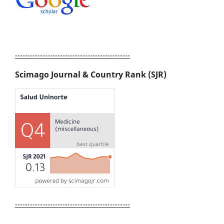
----------------------------------------------
Scimago Journal & Country Rank (SJR)
----------------------------------------------