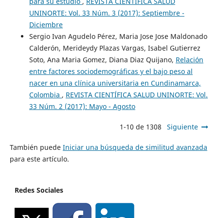
para su estudio
,
REVISTA CIENTÍFICA SALUD
UNINORTE: Vol. 33 Núm. 3 (2017): Septiembre -
Diciembre
Sergio Ivan Agudelo Pérez, Maria Jose Jose Maldonado
Calderón, Merideydy Plazas Vargas, Isabel Gutierrez
Soto, Ana Maria Gomez, Diana Diaz Quijano,
Relación
entre factores sociodemográficas y el bajo peso al
nacer en una clínica universitaria en Cundinamarca,
Colombia
,
REVISTA CIENTÍFICA SALUD UNINORTE: Vol.
33 Núm. 2 (2017): Mayo - Agosto
1-10 de 1308
Siguiente
También puede
Iniciar una búsqueda de similitud avanzada
para este artículo.
Redes Sociales