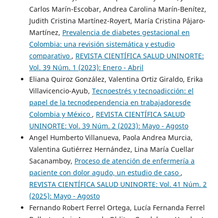
Carlos Marín-Escobar, Andrea Carolina Marín-Benítez,
Judith Cristina Martínez-Royert, María Cristina Pájaro-
Martínez,
Prevalencia de diabetes gestacional en
Colombia: una revisión sistemática y estudio
comparativo
,
REVISTA CIENTÍFICA SALUD UNINORTE:
Vol. 39 Núm. 1 (2023): Enero - Abril
Eliana Quiroz González, Valentina Ortiz Giraldo, Erika
Villavicencio-Ayub,
Tecnoestrés y tecnoadicción: el
papel de la tecnodependencia en trabajadoresde
Colombia y México
,
REVISTA CIENTÍFICA SALUD
UNINORTE: Vol. 39 Núm. 2 (2023): Mayo - Agosto
Angel Humberto Villanueva, Paola Andrea Murcia,
Valentina Gutiérrez Hernández, Lina María Cuellar
Sacanamboy,
Proceso de atención de enfermería a
paciente con dolor agudo, un estudio de caso
,
REVISTA CIENTÍFICA SALUD UNINORTE: Vol. 41 Núm. 2
(2025): Mayo - Agosto
Fernando Robert Ferrel Ortega, Lucía Fernanda Ferrel