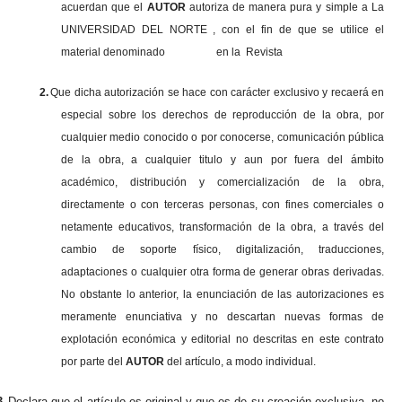
acuerdan que el
AUTOR
autoriza de manera pura y simple a La
UNIVERSIDAD DEL NORTE , con el fin de que se utilice el
material denominado en la Revista
2.
Que dicha autorización se hace con carácter exclusivo y recaerá en
especial sobre los derechos de reproducción de la obra, por
cualquier medio conocido o por conocerse, comunicación pública
de la obra, a cualquier titulo y aun por fuera del ámbito
académico, distribución y comercialización de la obra,
directamente o con terceras personas, con fines comerciales o
netamente educativos, transformación de la obra, a través del
cambio de soporte físico, digitalización, traducciones,
adaptaciones o cualquier otra forma de generar obras derivadas.
No obstante lo anterior, la enunciación de las autorizaciones es
meramente enunciativa y no descartan nuevas formas de
explotación económica y editorial no descritas en este contrato
por parte del
AUTOR
del artículo, a modo individual.
3.
Declara que el artículo es original y que es de su creación exclusiva, no