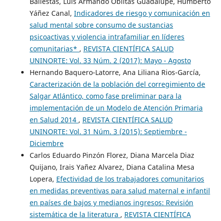
Ballestas, Luis Armando Oblitas Guadalupe, Humberto
Yáñez Canal,
Indicadores de riesgo y comunicación en
salud mental sobre consumo de sustancias
psicoactivas y violencia intrafamiliar en líderes
comunitarias*
,
REVISTA CIENTÍFICA SALUD
UNINORTE: Vol. 33 Núm. 2 (2017): Mayo - Agosto
Hernando Baquero-Latorre, Ana Liliana Rios-García,
Caracterización de la población del corregimiento de
Salgar Atlántico, como fase preliminar para la
implementación de un Modelo de Atención Primaria
en Salud 2014
,
REVISTA CIENTÍFICA SALUD
UNINORTE: Vol. 31 Núm. 3 (2015): Septiembre -
Diciembre
Carlos Eduardo Pinzón Florez, Diana Marcela Diaz
Quijano, Irais Yañez Alvarez, Diana Catalina Mesa
Lopera,
Efectividad de los trabajadores comunitarios
en medidas preventivas para salud maternal e infantil
en países de bajos y medianos ingresos: Revisión
sistemática de la literatura
,
REVISTA CIENTÍFICA