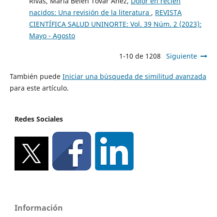
Rivas, María Belén Tovar Añez,
Dolor en recién
nacidos: Una revisión de la literatura
,
REVISTA
CIENTÍFICA SALUD UNINORTE: Vol. 39 Núm. 2 (2023):
Mayo - Agosto
1-10 de 1208
Siguiente
También puede
Iniciar una búsqueda de similitud avanzada
para este artículo.
Redes Sociales
Información