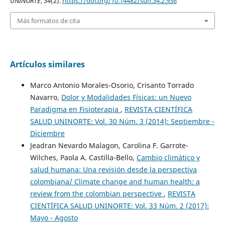
UNINORTE
,
34
(2).
https://doi.org/10.14482/sun.34.2.936
Más formatos de cita
Artículos similares
Marco Antonio Morales-Osorio, Crisanto Torrado
Navarro,
Dolor y Modalidades Físicas: un Nuevo
Paradigma en Fisioterapia
,
REVISTA CIENTÍFICA
SALUD UNINORTE: Vol. 30 Núm. 3 (2014): Septiembre -
Diciembre
Jeadran Nevardo Malagon, Carolina F. Garrote-
Wilches, Paola A. Castilla-Bello,
Cambio climático y
salud humana: Una revisión desde la perspectiva
colombiana/ Climate change and human health: a
review from the colombian perspective
,
REVISTA
CIENTÍFICA SALUD UNINORTE: Vol. 33 Núm. 2 (2017):
Mayo - Agosto