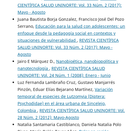
CIENTÍFICA SALUD UNINORTE: Vol. 33 Núm. 2 (2017):
Mayo - Agosto
Juana Bautista Borja Gonzalez, Francisco José Del Pozo
Serrano,
Educación para la salud con adolescentes: un
enfoque desde la pedagogía social en contextos y
situaciones de vulnerabilidad
,
REVISTA CIENTÍFICA
SALUD UNINORTE: Vol. 33 Núm. 2 (2017): Mayo -
Agosto
Jairo E Márquez D.,
Nanobioética, nanobiopolítica y
nanotecnología
,
REVISTA CIENTÍFICA SALUD
UNINORTE: Vol. 24 Núm. 1 (2008): Enero - Junio
Luz Fernanda Lambraño Cruz, Gustavo Manjarrés
Pinzón, Eduar Elías Bejarano Martínez,
Variación
temporal de especies de Lutzomyia (Diptera:
Psychodidae) en el área urbana de Sincelejo,
Colombia
,
REVISTA CIENTÍFICA SALUD UNINORTE: Vol.
28 Núm. 2 (2012): Mayo-Agosto
Natalia Santamaria Castiblanco, Daniela Natalia Polo