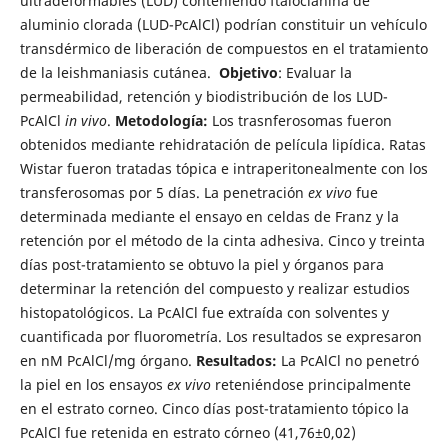
ultradeformables (LUD) conteniendo ftalocianina de
aluminio clorada (LUD-PcAlCl) podrían constituir un vehículo
transdérmico de liberación de compuestos en el tratamiento
de la
leishmaniasis cutánea.
Objetivo
: Evaluar la
permeabilidad, retención y biodistribución de los LUD-
PcAlCl
in vivo
.
Metodología:
Los trasnferosomas fueron
obtenidos
mediante rehidratación de película lipídica. Ratas
Wistar fueron tratadas tópica e intraperitonealmente con los
transferosomas por 5 días. La penetración
ex vivo
fue
determinada mediante el ensayo en celdas de Franz y la
retención por el método de la cinta adhesiva. Cinco y treinta
días post-tratamiento se obtuvo la piel y órganos para
determinar la retención del compuesto y realizar estudios
histopatológicos. La PcAlCl fue extraída con solventes y
cuantificada por fluorometría. Los resultados se expresaron
en nM PcAlCl/mg órgano.
Resultados:
La PcAlCl no penetró
la piel en los ensayos
ex vivo
reteniéndose principalmente
en el estrato corneo. Cinco días post-tratamiento tópico la
PcAlCl fue retenida en estrato córneo (41,76±0,02)