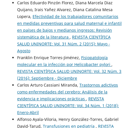
Carlos Eduardo Pinzón Florez, Diana Marcela Diaz
Quijano, Irais Yañez Alvarez, Diana Catalina Mesa
Lopera,
Efectividad de los trabajadores comunitarios
en medidas preventivas para salud maternal e infantil
en países de bajos y medianos ingresos: Revisión
sistemática de la literatura
,
REVISTA CIENTÍFICA
SALUD UNINORTE: Vol. 31 Núm. 2 (2015): Mayo -
Agosto
Franklin Enrique Torres-Jiménez,
Fisiopatología
molecular en la infección por Helicobacter pylori
,
REVISTA CIENTÍFICA SALUD UNINORTE: Vol. 32 Núm. 3
(2016): Septiembre - Diciembre
Carlos Arturo Cassiani Miranda,
Trastornos adictivos
como enfermedades del cerebro: Análisis de la
evidencia e implicaciones prácticas
,
REVISTA
CIENTÍFICA SALUD UNINORTE: Vol. 34 Núm. 1 (2018):
Enero-Abril
Alfonso Ayala-Viloria, Henry González-Torres, Gabriel
David-Tarud,
Transfusiones en pediatría
,
REVISTA