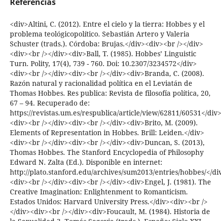
Referencias
<div>Altini, C. (2012). Entre el cielo y la tierra: Hobbes y el
problema teológicopolítico. Sebastián Artero y Valeria
Schuster (trads.). Córdoba: Brujas.</div><div><br /></div>
<div><br /></div><div>Ball, T. (1985). Hobbes’ Linguistic
Turn. Polity, 17(4), 739 - 760. Doi: 10.2307/3234572</div>
<div><br /></div><div><br /></div><div>Branda, C. (2008).
Razón natural y racionalidad política en el Leviatán de
Thomas Hobbes. Res publica: Revista de filosofía política, 20,
67 – 94. Recuperado de:
https://revistas.um.es/respublica/article/view/62811/60531</div
<div><br /></div><div><br /></div><div>Brito, M. (2009).
Elements of Representation in Hobbes. Brill: Leiden.</div>
<div><br /></div><div><br /></div><div>Duncan, S. (2013),
Thomas Hobbes. The Stanford Encyclopedia of Philosophy
Edward N. Zalta (Ed.). Disponible en internet:
http://plato.stanford.edu/archives/sum2013/entries/hobbes/</di
<div><br /></div><div><br /></div><div>Engel, J. (1981). The
Creative Imagination: Enlightenment to Romanticism.
Estados Unidos: Harvard University Press.</div><div><br />
</div><div><br /></div><div>Foucault, M. (1984). Historia de