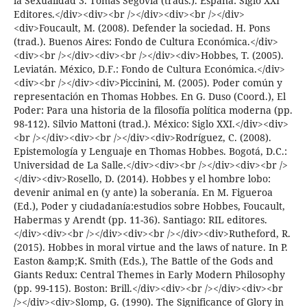
la Sexualidad 3. Tomás Segovia (trads.). España: Siglo XXI
Editores.</div><div><br /></div><div><br /></div>
<div>Foucault, M. (2008). Defender la sociedad. H. Pons
(trad.). Buenos Aires: Fondo de Cultura Económica.</div>
<div><br /></div><div><br /></div><div>Hobbes, T. (2005).
Leviatán. México, D.F.: Fondo de Cultura Económica.</div>
<div><br /></div><div>Piccinini, M. (2005). Poder común y
representación en Thomas Hobbes. En G. Duso (Coord.), El
Poder: Para una historia de la filosofía política moderna (pp.
98-112). Silvio Mattoni (trad.). México: Siglo XXI.</div><div>
<br /></div><div><br /></div><div>Rodríguez, C. (2008).
Epistemología y Lenguaje en Thomas Hobbes. Bogotá, D.C.:
Universidad de La Salle.</div><div><br /></div><div><br />
</div><div>Rosello, D. (2014). Hobbes y el hombre lobo:
devenir animal en (y ante) la soberanía. En M. Figueroa
(Ed.), Poder y ciudadanía:estudios sobre Hobbes, Foucault,
Habermas y Arendt (pp. 11-36). Santiago: RIL editores.
</div><div><br /></div><div><br /></div><div>Rutheford, R.
(2015). Hobbes in moral virtue and the laws of nature. In P.
Easton &amp;K. Smith (Eds.), The Battle of the Gods and
Giants Redux: Central Themes in Early Modern Philosophy
(pp. 99-115). Boston: Brill.</div><div><br /></div><div><br
/></div><div>Slomp, G. (1990). The Significance of Glory in