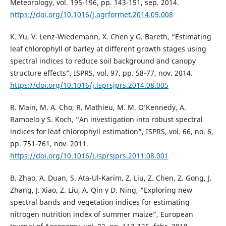
Meteorology, vol. 195-196, pp. 143-151, sep. 2014.
https://doi.org/10.1016/j.agrformet.2014.05.008
K. Yu, V. Lenz-Wiedemann, X. Chen y G. Bareth, “Estimating
leaf chlorophyll of barley at different growth stages using
spectral indices to reduce soil background and canopy
structure effects”, ISPRS, vol. 97, pp. 58-77, nov. 2014.
https://doi.org/10.1016/j.isprsjprs.2014.08.005
R. Main, M. A. Cho, R. Mathieu, M. M. O’Kennedy, A.
Ramoelo y S. Koch, “An investigation into robust spectral
indices for leaf chlorophyll estimation”, ISPRS, vol. 66, no. 6,
pp. 751-761, nov. 2011.
https://doi.org/10.1016/j.isprsjprs.2011.08.001
B. Zhao, A. Duan, S. Ata-Ul-Karim, Z. Liu, Z. Chen, Z. Gong, J.
Zhang, J. Xiao, Z. Liu, A. Qin y D. Ning, “Exploring new
spectral bands and vegetation indices for estimating
nitrogen nutrition index of summer maize”, European