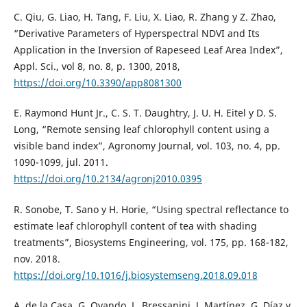
C. Qiu, G. Liao, H. Tang, F. Liu, X. Liao, R. Zhang y Z. Zhao,
“Derivative Parameters of Hyperspectral NDVI and Its
Application in the Inversion of Rapeseed Leaf Area Index”,
Appl. Sci., vol 8, no. 8, p. 1300, 2018,
https://doi.org/10.3390/app8081300
E. Raymond Hunt Jr., C. S. T. Daughtry, J. U. H. Eitel y D. S.
Long, “Remote sensing leaf chlorophyll content using a
visible band index”, Agronomy Journal, vol. 103, no. 4, pp.
1090-1099, jul. 2011.
https://doi.org/10.2134/agronj2010.0395
R. Sonobe, T. Sano y H. Horie, “Using spectral reflectance to
estimate leaf chlorophyll content of tea with shading
treatments”, Biosystems Engineering, vol. 175, pp. 168-182,
nov. 2018.
https://doi.org/10.1016/j.biosystemseng.2018.09.018
A. de la Casa, G. Ovando, L. Bressanini, J. Martínez, G. Díaz y