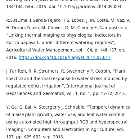
134-144, febr. 2015. doi: 10.1016/j.jaridenv.2014.09.003
R.S.NLima, I.García-Tejero, T.S. Lopes, J. M. Costa, M. Vaz, V.
H. Durán-Zuazo, M. Chaves, D. M. Glenn y E. Campostrinid,
“Linking thermal imaging to physiological indicators in
Carica papaya L. under different watering regimes”,
Agricultural Water Management, vol. 164, p. 148-157, en.
2016.
https://doi.org/10.1016/j.agwat.2015.07.017
J. Farifteh, R. R. Struthers, R. Swennen y P. Coppin, “Plant
spectral and thermal response to water stress induced by
regulated deficit irrigation”, International Journal of
Geosciences and Geomatics, vol. 1, no. 1, pp. 17-22, 2013.
Y. Ge, G. Bai, V. Stoerger y J. Schnable, “Temporal dynamics
of maize plant growth, water use, and leaf water content
using automated high throughput RGB and hyperspectral
imaging”, Computers and Electronics in Agriculture, vol.
127, pp. 625-632, sep. 2016.