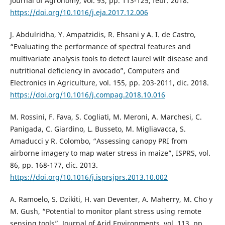
Journal of Agronomy, vol. 93, pp. 113-125, febr. 2018.
https://doi.org/10.1016/j.eja.2017.12.006
J. Abdulridha, Y. Ampatzidis, R. Ehsani y A. I. de Castro,
“Evaluating the performance of spectral features and
multivariate analysis tools to detect laurel wilt disease and
nutritional deficiency in avocado”, Computers and
Electronics in Agriculture, vol. 155, pp. 203-2011, dic. 2018.
https://doi.org/10.1016/j.compag.2018.10.016
M. Rossini, F. Fava, S. Cogliati, M. Meroni, A. Marchesi, C.
Panigada, C. Giardino, L. Busseto, M. Migliavacca, S.
Amaducci y R. Colombo, “Assessing canopy PRI from
airborne imagery to map water stress in maize”, ISPRS, vol.
86, pp. 168-177, dic. 2013.
https://doi.org/10.1016/j.isprsjprs.2013.10.002
A. Ramoelo, S. Dzikiti, H. van Deventer, A. Maherry, M. Cho y
M. Gush, “Potential to monitor plant stress using remote
sensing tools”, Journal of Arid Environments, vol. 113, pp.