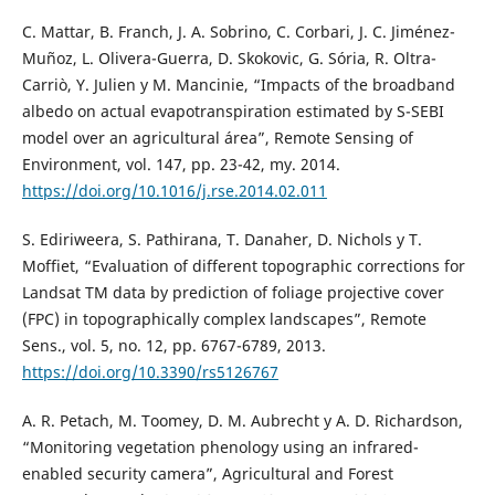
C. Mattar, B. Franch, J. A. Sobrino, C. Corbari, J. C. Jiménez-
Muñoz, L. Olivera-Guerra, D. Skokovic, G. Sória, R. Oltra-
Carriò, Y. Julien y M. Mancinie, “Impacts of the broadband
albedo on actual evapotranspiration estimated by S-SEBI
model over an agricultural área”, Remote Sensing of
Environment, vol. 147, pp. 23-42, my. 2014.
https://doi.org/10.1016/j.rse.2014.02.011
S. Ediriweera, S. Pathirana, T. Danaher, D. Nichols y T.
Moffiet, “Evaluation of different topographic corrections for
Landsat TM data by prediction of foliage projective cover
(FPC) in topographically complex landscapes”, Remote
Sens., vol. 5, no. 12, pp. 6767-6789, 2013.
https://doi.org/10.3390/rs5126767
A. R. Petach, M. Toomey, D. M. Aubrecht y A. D. Richardson,
“Monitoring vegetation phenology using an infrared-
enabled security camera”, Agricultural and Forest