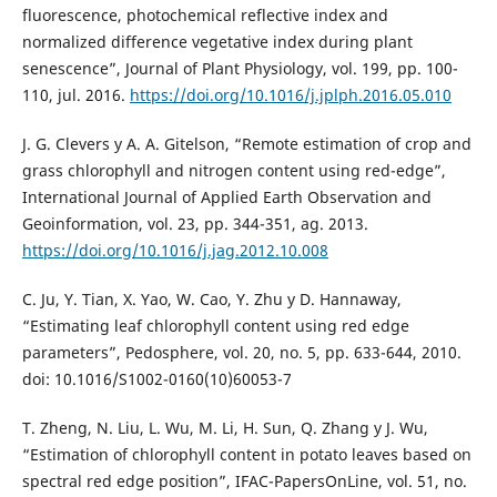
fluorescence, photochemical reflective index and
normalized difference vegetative index during plant
senescence”, Journal of Plant Physiology, vol. 199, pp. 100-
110, jul. 2016.
https://doi.org/10.1016/j.jplph.2016.05.010
J. G. Clevers y A. A. Gitelson, “Remote estimation of crop and
grass chlorophyll and nitrogen content using red-edge”,
International Journal of Applied Earth Observation and
Geoinformation, vol. 23, pp. 344-351, ag. 2013.
https://doi.org/10.1016/j.jag.2012.10.008
C. Ju, Y. Tian, X. Yao, W. Cao, Y. Zhu y D. Hannaway,
“Estimating leaf chlorophyll content using red edge
parameters”, Pedosphere, vol. 20, no. 5, pp. 633-644, 2010.
doi: 10.1016/S1002-0160(10)60053-7
T. Zheng, N. Liu, L. Wu, M. Li, H. Sun, Q. Zhang y J. Wu,
“Estimation of chlorophyll content in potato leaves based on
spectral red edge position”, IFAC-PapersOnLine, vol. 51, no.