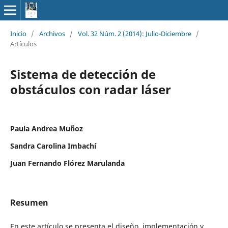
Inicio
/
Archivos
/
Vol. 32 Núm. 2 (2014): Julio-Diciembre
/
Artículos
Sistema de detección de
obstáculos con radar láser
Paula Andrea Muñoz
Sandra Carolina Imbachí
Juan Fernando Flórez Marulanda
Resumen
En este artículo se presenta el diseño, implementación y