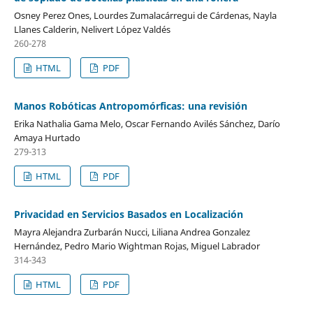
Osney Perez Ones, Lourdes Zumalacárregui de Cárdenas, Nayla
Llanes Calderin, Nelivert López Valdés
260-278
HTML
PDF
Manos Robóticas Antropomórficas: una revisión
Erika Nathalia Gama Melo, Oscar Fernando Avilés Sánchez, Darío
Amaya Hurtado
279-313
HTML
PDF
Privacidad en Servicios Basados en Localización
Mayra Alejandra Zurbarán Nucci, Liliana Andrea Gonzalez
Hernández, Pedro Mario Wightman Rojas, Miguel Labrador
314-343
HTML
PDF