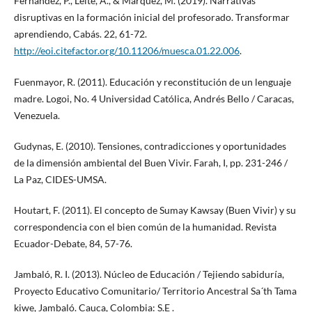
Fernández, P., Leite, A., & Márquez, M. (2019). Narrativas
disruptivas en la formación inicial del profesorado. Transformar
aprendiendo, Cabás. 22, 61-72.
http://eoi.citefactor.org/10.11206/muesca.01.22.006
.
Fuenmayor, R. (2011). Educación y reconstitución de un lenguaje
madre. Logoi, No. 4 Universidad Católica, Andrés Bello / Caracas,
Venezuela.
Gudynas, E. (2010). Tensiones, contradicciones y oportunidades
de la dimensión ambiental del Buen Vivir. Farah, I, pp. 231-246 /
La Paz, CIDES-UMSA.
Houtart, F. (2011). El concepto de Sumay Kawsay (Buen Vivir) y su
correspondencia con el bien común de la humanidad. Revista
Ecuador-Debate, 84, 57-76.
Jambaló, R. I. (2013). Núcleo de Educación / Tejiendo sabiduría,
Proyecto Educativo Comunitario/ Territorio Ancestral Sa´th Tama
kiwe, Jambaló. Cauca, Colombia: S.E .