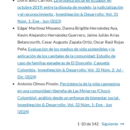
Doris Soliz Carrión,
La protesta social en Ecuador en
octubre 2019: entre la disputa de modelo, la judicialización
y el reconocimiento
,
Investigación & Desarrollo: Vol. 31
Núm. 1: Ene - Jun (2023)
Edgar Martínez Moyano, Danna Brigitte Hernández Aya,
Kevin Alejandro Hernández Guerrero, Jaime Julián Arias
Betancourth, Cesar Augusto Zapata Ortíz, Oscar Raúl Rojas
Peña,
Evaluación de los medios de vida sostenibles y la
aplicación de los capitales de la comunidad: Estudio de
caso de familias ganaderas de El Doncello, Caquetá-
Colombia
,
Investigación & Desarrollo: Vol. 32 Núm. 2: Jul -
Dic (2024)
Antonio Olmos Pinzón,
Persistencia de la vida campesina
en una comunidad ribereña de Las Mojarras (Chocó,
Colombia): análisis desde un enfoque de bienestar social
,
Investigación & Desarrollo: Vol. 32 Núm. 1: Ene - Jun
(2024)
1-10 de 542
Siguiente