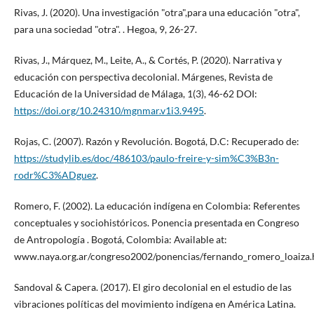
Rivas, J. (2020). Una investigación "otra",para una educación "otra",
para una sociedad "otra". . Hegoa, 9, 26-27.
Rivas, J., Márquez, M., Leite, A., & Cortés, P. (2020). Narrativa y
educación con perspectiva decolonial. Márgenes, Revista de
Educación de la Universidad de Málaga, 1(3), 46-62 DOI:
https://doi.org/10.24310/mgnmar.v1i3.9495
.
Rojas, C. (2007). Razón y Revolución. Bogotá, D.C: Recuperado de:
https://studylib.es/doc/486103/paulo-freire-y-sim%C3%B3n-
rodr%C3%ADguez
.
Romero, F. (2002). La educación indígena en Colombia: Referentes
conceptuales y sociohistóricos. Ponencia presentada en Congreso
de Antropología . Bogotá, Colombia: Available at:
www.naya.org.ar/congreso2002/ponencias/fernando_romero_loaiza.h
Sandoval & Capera. (2017). El giro decolonial en el estudio de las
vibraciones políticas del movimiento indígena en América Latina.