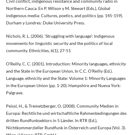
Civil conflict, indigenous resistance and community radio in
Northern Cauca. En P. Wilson y M. Stewart (Eds.), Global
indigenous media: Cultures, poetics, and politics (pp. 145-159).
Durham y Londres: Duke University Press.
Nichols, R. L. (2006). ‘Struggling with language’: Indigenous
movements for linguistic security and the politics of local
community. Ethnicities, 6(1), 27-51
O’Reilly, C. C. (2001). Introduction: Minority languages, ethnicity
and the State in the European Union, In C.C. O’Reilly (Ed.).
Language, ethnicity and the State: Volume 1: Minority Languages
in the European Union (pp. 1-20). Hampshire and Nueva York:
Palgrave.
Peissl, H., & Tremetzberger, O. (2008). Community Medien in
Europa: Rechtliche und wirtschaftliche Rahmenbedingungen des
dritten Rundfunksektors in 5 Länder. In RTR (Ed.),
Nichtkommerzieller Rundfunk in Österreich und Europa (Vol. 3).
Wien / Vienna: RTR-GmbH.