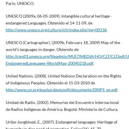
Paris: UNESCO.
UNESCO (2009a, 06-05-2009). Intangible cultural heritage -
endangered Languages. Obtenido el 14-11-09, de
http://www.unesco.org/culture/ich/index.php?pg=00136
UNESCO (Cartographer). (2009b, February 18, 2009) Map of the
world’s languages in danger. Obtenido de
http://cms01.unesco.org/fileadmin/MULTIMEDIA/HQ/CLT/CLT/pdf
EndangeredLanguages-WorldMap-20090218.pdf
.
United Nations. (2008). United Nations Declaration on the Rights
of Indigenous Peoples. Obtenido el 15-03-2010 de
http://www.un.org/esa/socdev/unpfii/documents/DRIPS_en.pdf
.
Unidad de Radio. (2002). Memorias del Encuentro Internacional
de Radios Indígenas de América. Bogotá: Ministerio de Cultura.
Uribe-Jongbloed, E., (2007). Endangered languages: Heritage of
humanity in dire need of protection. Folios(26), 65-70.