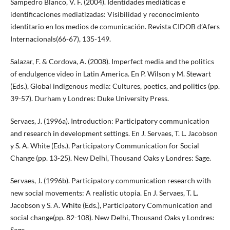
Sampedro Blanco, V. F. (2004). Identidades mediáticas e
identificaciones mediatizadas: Visibilidad y reconocimiento
identitario en los medios de comunicación. Revista CIDOB d’Afers
Internacionals(66-67), 135-149.
Salazar, F. & Cordova, A. (2008). Imperfect media and the politics
of endulgence video in Latin America. En P. Wilson y M. Stewart
(Eds.), Global indigenous media: Cultures, poetics, and politics (pp.
39-57). Durham y Londres: Duke University Press.
Servaes, J. (1996a). Introduction: Participatory communication
and research in development settings. En J. Servaes, T. L. Jacobson
y S. A. White (Eds.), Participatory Communication for Social
Change (pp. 13-25). New Delhi, Thousand Oaks y Londres: Sage.
Servaes, J. (1996b). Participatory communication research with
new social movements: A realistic utopia. En J. Servaes, T. L.
Jacobson y S. A. White (Eds.), Participatory Communication and
social change(pp. 82-108). New Delhi, Thousand Oaks y Londres:
Sage.