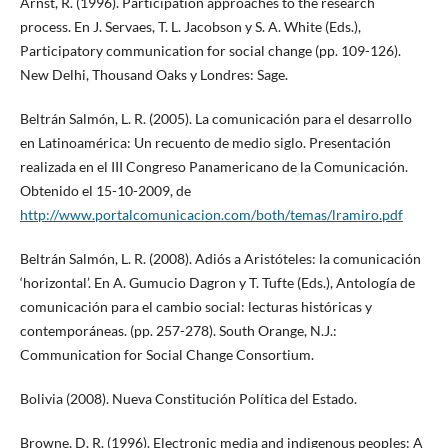
Arnst, R. (1996). Participation approaches to the research
process. En J. Servaes, T. L. Jacobson y S. A. White (Eds.),
Participatory communication for social change (pp. 109-126).
New Delhi, Thousand Oaks y Londres: Sage.
Beltrán Salmón, L. R. (2005). La comunicación para el desarrollo
en Latinoamérica: Un recuento de medio siglo. Presentación
realizada en el III Congreso Panamericano de la Comunicación.
Obtenido el 15-10-2009, de
http://www.portalcomunicacion.com/both/temas/lramiro.pdf
Beltrán Salmón, L. R. (2008). Adiós a Aristóteles: la comunicación
‘horizontal’. En A. Gumucio Dagron y T. Tufte (Eds.), Antología de
comunicación para el cambio social: lecturas históricas y
contemporáneas. (pp. 257-278). South Orange, N.J.:
Communication for Social Change Consortium.
Bolivia (2008). Nueva Constitución Política del Estado.
Browne, D. R. (1996). Electronic media and indigenous peoples: A