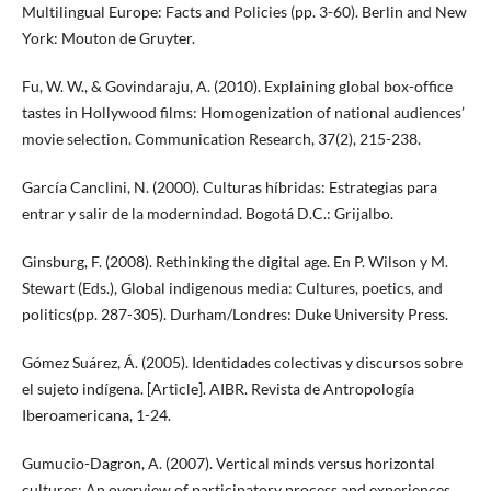
Multilingual Europe: Facts and Policies (pp. 3-60). Berlin and New
York: Mouton de Gruyter.
Fu, W. W., & Govindaraju, A. (2010). Explaining global box-office
tastes in Hollywood films: Homogenization of national audiences’
movie selection. Communication Research, 37(2), 215-238.
García Canclini, N. (2000). Culturas híbridas: Estrategias para
entrar y salir de la modernindad. Bogotá D.C.: Grijalbo.
Ginsburg, F. (2008). Rethinking the digital age. En P. Wilson y M.
Stewart (Eds.), Global indigenous media: Cultures, poetics, and
politics(pp. 287-305). Durham/Londres: Duke University Press.
Gómez Suárez, Á. (2005). Identidades colectivas y discursos sobre
el sujeto indígena. [Article]. AIBR. Revista de Antropología
Iberoamericana, 1-24.
Gumucio-Dagron, A. (2007). Vertical minds versus horizontal
cultures: An overview of participatory process and experiences.