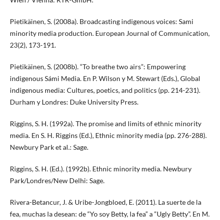
Pietikäinen, S. (2008a). Broadcasting indigenous voices: Sami
minority media production. European Journal of Communication,
23(2), 173-191.
Pietikäinen, S. (2008b). “To breathe two airs”: Empowering
indigenous Sámi Media. En P. Wilson y M. Stewart (Eds.), Global
indigenous media: Cultures, poetics, and politics (pp. 214-231).
Durham y Londres: Duke University Press.
Riggins, S. H. (1992a). The promise and limits of ethnic minority
media. En S. H. Riggins (Ed.), Ethnic minority media (pp. 276-288).
Newbury Park et al.: Sage.
Riggins, S. H. (Ed.). (1992b). Ethnic minority media. Newbury
Park/Londres/New Delhi: Sage.
Rivera-Betancur, J. & Uribe-Jongbloed, E. (2011). La suerte de la
fea, muchas la desean: de “Yo soy Betty, la fea” a “Ugly Betty”. En M.