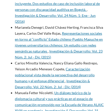
incluyente. Dos estudios de caso de inclusión laboral de
personas con discapacidad auditiva en Bogotá.
,
Investigación & Desarrollo: Vol. 24 Núm. 1: Ene - Jun
(2016)
Marianela Denegri, David Chávez Herting, Francisca Silva
Layera, Carlos Del Valle Rojas,
Representaciones sociales
en torno al “conflicto” Estado chileno-Pueblo Mapuche en
jóvenes universitarios chilenos: Un estudio con redes
semánticas naturales
,
Investigación & Desarrollo: Vol. 23
Núm. 2: Jul - Dic (2015)
Carlos Minotta Valencia, Nancy Eliana Gallo Restrepo,
Yeison Arcadio Meneses Copete,
Caracterización
poblacional vista desde la perspectiva del desarrollo
humano y el enfoque diferencial
,
Investigación &
Desarrollo: Vol. 22 Núm. 2: Jul - Dic (2014)
Manuela Fetter Nicoletti,
Un diálogo teórico de la
diplomacia cultural y sus prácticas en el espacio de
comunicación promovido por la Escuela de Verano ALAIC
XVIII en pandemia
,
Investigación & Desarrollo: Vol. 31