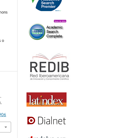
mmons
s o
.
),
8906