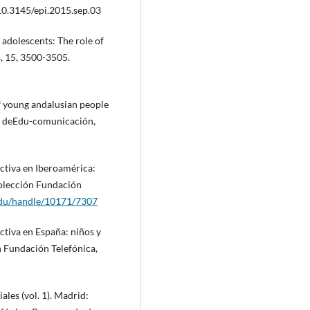
 10.3145/epi.2015.sep.03
 adolescents: The role of
s, 15, 3500-3505.
of young andalusian people
ca deEdu-comunicación,
activa en Iberoamérica:
Colección Fundación
edu/handle/10171/7307
activa en España: niños y
n Fundación Telefónica,
ales (vol. 1). Madrid: