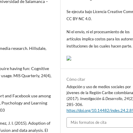
niversidad de Salamanca –
Se ejecuta bajo Licencia Creative Co
CC BY-NC 4.0.
Ni el envío, ni el procesamiento de los
artículos implica costos para los autore
instituciones de las cuales hacen parte.
media research. Hillsdale,
ouire having fun: Cognitive
usage. MIS Quarterly, 24(4),
Cómo citar
Adopción y uso de medios sociales por
jóvenes de la Región Caribe colombiana
pport and Facebook use among
(2017).
Investigación & Desarrollo
,
24
(2
r, Psychology and Learning
285-306.
103
https://doi.org/10.14482/indes.24.2.
Más formatos de cita
z, J. I. (2015). Adoption of
usion and data analysis. El