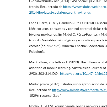
Globalwebindex.net (2014). GWI Social Q4 2014: The 
trends. Recuperado de
https://www.globalwebindex.n
2014-the-latest-social-networking-trends
León Duarte, G. A. y Caudillo Ruiz, D. (2013). La secu
México: usos, consumos y control parental de las rel
jóvenes mexicanos. En M. del C. Pérez-Fuentes y M. 
(coord.), Variables psicológicas y educativas para la 
escolar (pp. 489-494). Almería, España: Asociación U
Psicología.
Mac Callum, K. y Jeffrey, L. (2013). The influence of s
adoption of mobile learning. Australasian Journal of
29(3), 303-314. DOI:
https://doi.org/10.14742/ajet.2
Mintic.gov.co (2016). Estudio, uso y apropiación de 
Recuperado de
http://www.mintic.gov.co/portal/604/
15296_recurso_3.pdf
Notley, T. (2009). Young people, online networks, and 