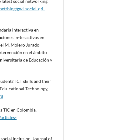
latest social networking
et/blog/gwi-social-q4-
ndaria interactiva en
aciones in-teractivas en
del M. Molero Jurado
intervención en el ámbito
niversitaria de Educación y
tudents’ ICT skills and their
 Edu-cational Technology,
98
las TIC en Colombia.
articles-
social inclusion. Journal of