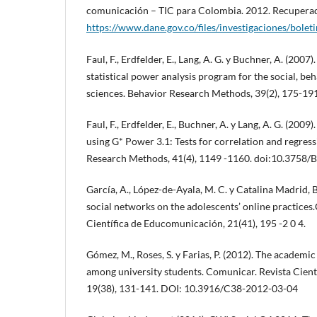
comunicación – TIC para Colombia. 2012. Recupera
https://www.dane.gov.co/files/investigaciones/boleti
Faul, F., Erdfelder, E., Lang, A. G. y Buchner, A. (2007)
statistical power analysis program for the social, be
sciences. Behavior Research Methods, 39(2), 175-1
Faul, F., Erdfelder, E., Buchner, A. y Lang, A. G. (2009)
using G* Power 3.1: Tests for correlation and regres
Research Methods, 41(4), 1149 -1160. doi:10.3758
García, A., López-de-Ayala, M. C. y Catalina Madrid, B
social networks on the adolescents’ online practices
Científica de Educomunicación, 21(41), 195 -2 0 4.
Gómez, M., Roses, S. y Farias, P. (2012). The academic
among university students. Comunicar. Revista Cien
19(38), 131-141. DOI: 10.3916/C38-2012-03-04