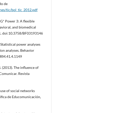
do de
nes/tic/bol_tic_2012.pdf
. G* Power 3: A flexible
havioral, and biomedical
91. doi:10.3758/BF03193146
. Statistical power analyses
sion analyses. Behavior
/BRM.41.4.1149
. (2013). The influence of
.Comunicar. Revista
 use of social networks
tífica de Educomunicación,