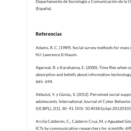
Departamento de Sociología y Comunicación de la U
(España).
Referencias
Adams, R. C. (1989). Social survey methods for mass 
NJ: Lawrence Erlbaum.
Agarwal, R. y Karahanna, E. (2000). Time flies when y
absorption and beliefs about information technology 
665- 694.
Akbulut, Y. y Günüç, S. (2012). Perceived social su
adolescents. International Journal of Cyber Behavio
(IJCBPL), 2(1), 30- 41. DOI: 10.4018/ijcbpl.2012010
Arcila Calderón, C., Calderín Cruz, M. y Aguaded Góme
ICTs by communication researchers for scientific diff