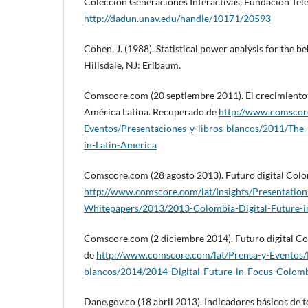
Colección Generaciones Interactivas, Fundación Tel
http://dadun.unav.edu/handle/10171/20593
Cohen, J. (1988). Statistical power analysis for the beh
Hillsdale, NJ: Erlbaum.
Comscore.com (20 septiembre 2011). El crecimiento 
América Latina. Recuperado de
http://www.comscore
Eventos/Presentaciones-y-libros-blancos/2011/The-
in-Latin-America
Comscore.com (28 agosto 2013). Futuro digital Col
http://www.comscore.com/lat/Insights/Presentation
Whitepapers/2013/2013-Colombia-Digital-Future-i
Comscore.com (2 diciembre 2014). Futuro digital C
de
http://www.comscore.com/lat/Prensa-y-Eventos/P
blancos/2014/2014-Digital-Future-in-Focus-Colom
Dane.gov.co (18 abril 2013). Indicadores básicos de 