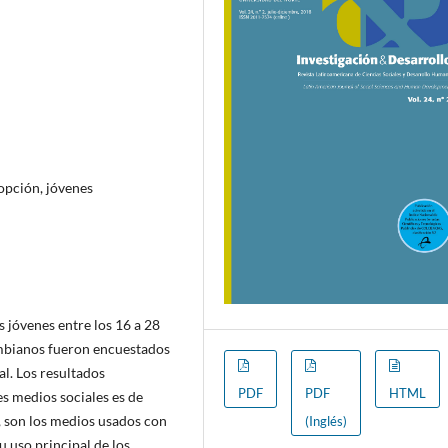
opción, jóvenes
s jóvenes entre los 16 a 28
ombianos fueron encuestados
al. Los resultados
PDF
PDF
HTML
s medios sociales es de
, son los medios usados con
(Inglés)
u uso principal de los