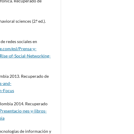
efónica. Recuperado de
avioral sciences (2.ª ed.).
de redes sociales en
.com/esl/Prensa-y-
Rise-of-Social-Networking-
ombia 2013. Recuperado de
s-and-
n-Focus
olombia 2014. Recuperado
resentacio-nes-y-libros-
bia
tecnologías de información y