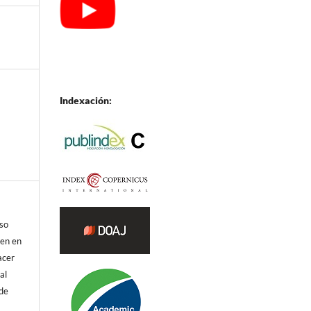
Indexación:
eso
ren en
acer
al
 de