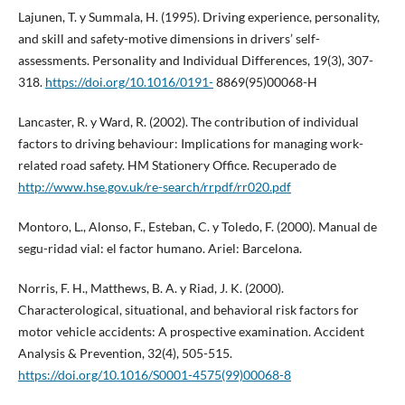
Lajunen, T. y Summala, H. (1995). Driving experience, personality,
and skill and safety-motive dimensions in drivers’ self-
assessments. Personality and Individual Differences, 19(3), 307-
318.
https://doi.org/10.1016/0191-
8869(95)00068-H
Lancaster, R. y Ward, R. (2002). The contribution of individual
factors to driving behaviour: Implications for managing work-
related road safety. HM Stationery Office. Recuperado de
http://www.hse.gov.uk/re-search/rrpdf/rr020.pdf
Montoro, L., Alonso, F., Esteban, C. y Toledo, F. (2000). Manual de
segu-ridad vial: el factor humano. Ariel: Barcelona.
Norris, F. H., Matthews, B. A. y Riad, J. K. (2000).
Characterological, situational, and behavioral risk factors for
motor vehicle accidents: A prospective examination. Accident
Analysis & Prevention, 32(4), 505-515.
https://doi.org/10.1016/S0001-4575(99)00068-8