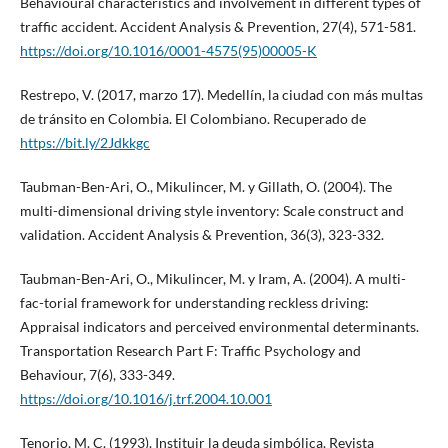
Behavioural characteristics and involvement in different types of
traffic accident. Accident Analysis & Prevention, 27(4), 571-581.
https://doi.org/10.1016/0001-4575(95)00005-K
Restrepo, V. (2017, marzo 17). Medellín, la ciudad con más multas
de tránsito en Colombia. El Colombiano. Recuperado de
https://bit.ly/2Jdkkgc
Taubman-Ben-Ari, O., Mikulincer, M. y Gillath, O. (2004). The
multi-dimensional driving style inventory: Scale construct and
validation. Accident Analysis & Prevention, 36(3), 323-332.
Taubman-Ben-Ari, O., Mikulincer, M. y Iram, A. (2004). A multi-
fac-torial framework for understanding reckless driving:
Appraisal indicators and perceived environmental determinants.
Transportation Research Part F: Traffic Psychology and
Behaviour, 7(6), 333-349.
https://doi.org/10.1016/j.trf.2004.10.001
Tenorio, M. C. (1993). Instituir la deuda simbólica. Revista