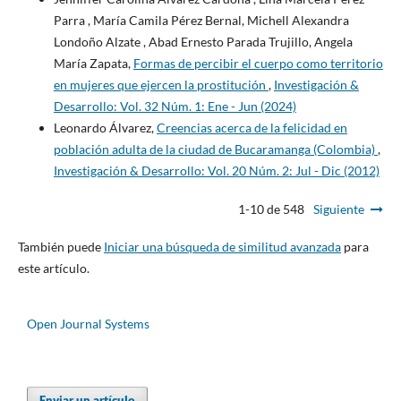
Parra , María Camila Pérez Bernal, Michell Alexandra
Londoño Alzate , Abad Ernesto Parada Trujillo, Angela
María Zapata,
Formas de percibir el cuerpo como territorio
en mujeres que ejercen la prostitución
,
Investigación &
Desarrollo: Vol. 32 Núm. 1: Ene - Jun (2024)
Leonardo Álvarez,
Creencias acerca de la felicidad en
población adulta de la ciudad de Bucaramanga (Colombia)
,
Investigación & Desarrollo: Vol. 20 Núm. 2: Jul - Dic (2012)
1-10 de 548
Siguiente
También puede
Iniciar una búsqueda de similitud avanzada
para
este artículo.
Open Journal Systems
Enviar un artículo