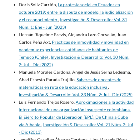
Doris Soliz Carrión,
La protesta social en Ecuador en
octubre 2019: entre la disputa de modelo, la judicialización
y el reconocimiento
,
Investigación & Desarrollo: Vol. 31
Núm. 1: Ene - Jun (2023)
Hernán Riquelme Brevis, Alejandra Lazo Corvalán, Juan
Carlos Peña Axt,
Prácticas de inmovilidad y movilidad en
pandemia: experiencias cotidianas de habitantes de
Temuco (Chile)
,
Investigación & Desarrollo: Vol. 30 Núm.
2: Jul - Dic (2022)
Manuela Morales Cardona, Ángel de Jesús Serna Ledesma,
Abad Ernesto Parada Trujillo,
Saberes de docentes de
matemáticas en ruta de la educación inclusiva
,
Investigación & Desarrollo: Vol. 33 Núm. 2: Jul - Dic (2025)
Luis Fernando Trejos Rosero,
Aproximaciones a la actividad
internacional de una organización insurgente colombiana.
El Ejército Popular de Liberación (EPL). De China a Cuba
vía Albania
,
Investigación & Desarrollo: Vol. 21 Núm. 2: Jul
- Dic (2013)
Jenniffer Carolina Álvarez Cardona , Lina Marcela Pérez