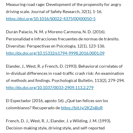
Measuring road rage: Development of the propensity for angry
driving scale. Journal of Safety Research, 32(1), 1-16.
https://doi.org/10.1016/S0022-4375(00)00050-5
Durán Palacio, N. M. y Moreno Carmona, N. D. (2016).
Personalidad e infracciones frecuentes de normas de tránsito.
Diversitas: Perspectivas en Psicología, 12(1), 123-136.
http://dx.doi.org/10.15332/s1794-9998.2016.0001.09
Elander, J., West, R. y French, D. (1993). Behavioral correlates of
in-dividual differences in road-traffic crash risk: An examination
of methods and findings. Psychological Bulletin, 113(2), 279-294.
http://dx.doi.org/10.1037/0033-2909.113.2.279
El Espectador (2016, agosto 16). ¿Qué tan felices son los
colombianos? Recuperado de
https://bit.ly/2KZpBoR
French, D. J., West, R. J., Elander, J. y Wilding, J. M. (1993).
Decision-making style, driving style, and self-reported