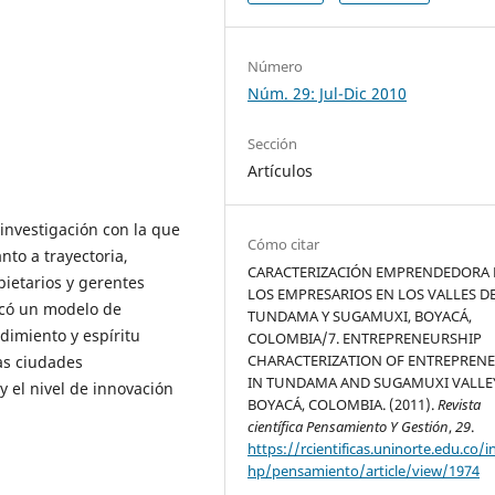
Número
Núm. 29: Jul-Dic 2010
Sección
Artículos
 investigación con la que
Cómo citar
nto a trayectoria,
CARACTERIZACIÓN EMPRENDEDORA 
ietarios y gerentes
LOS EMPRESARIOS EN LOS VALLES D
icó un modelo de
TUNDAMA Y SUGAMUXI, BOYACÁ,
dimiento y espíritu
COLOMBIA/7. ENTREPRENEURSHIP
CHARACTERIZATION OF ENTREPREN
as ciudades
IN TUNDAMA AND SUGAMUXI VALLE
 y el nivel de innovación
BOYACÁ, COLOMBIA. (2011).
Revista
científica Pensamiento Y Gestión
,
29
.
https://rcientificas.uninorte.edu.co/i
hp/pensamiento/article/view/1974