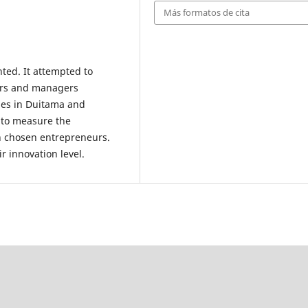
Más formatos de cita
nted. It attempted to
ners and managers
hes in Duitama and
 to measure the
in chosen entrepreneurs.
ir innovation level.