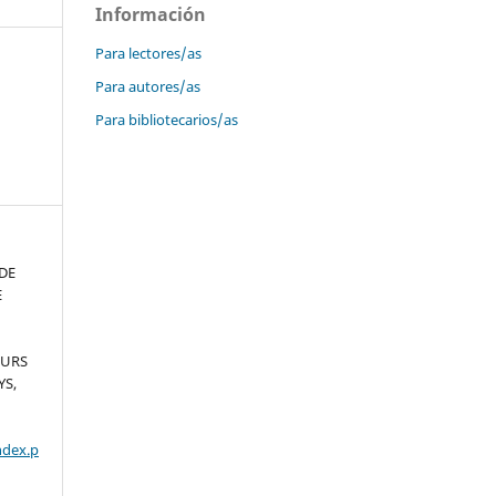
Información
Para lectores/as
Para autores/as
Para bibliotecarios/as
DE
E
EURS
YS,
ndex.p