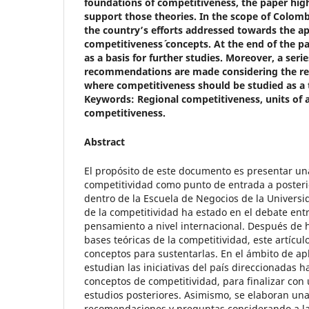
foundations of competitiveness, the paper hig
support those theories. In the scope of Colomb
the country’s efforts addressed towards the ap
competitiveness´ concepts. At the end of the p
as a basis for further studies. Moreover, a seri
recommendations are made considering the regi
where competitiveness should be studied as a t
Keywords:
Regional competitiveness, units of 
competitiveness.
Abstract
El propósito de este documento es presentar una
competitividad como punto de entrada a posteri
dentro de la Escuela de Negocios de la Universi
de la competitividad ha estado en el debate entr
pensamiento a nivel internacional. Después de h
bases teóricas de la competitividad, este artícul
conceptos para sustentarlas. En el ámbito de ap
estudian las iniciativas del país direccionadas ha
conceptos de competitividad, para finalizar co
estudios posteriores. Asimismo, se elaboran una
recomendaciones y preguntas considerando a l