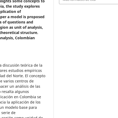
hlights some concepts to
ia, the study explores
plication of
aper a model is proposed
es of questions and
on as unit of analysis,
heoretical structure.
analysis, Colombian
 discusión teórica de la
ores estudios empíricos
dad del Norte. El concepto
e varios centros de
acer un análisis de las
o resalta algunos
licación en Colombia se
cia la aplicación de los
n un modelo base para
 serie de
a región como unidad de