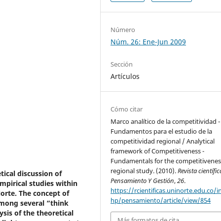
Número
Núm. 26: Ene-Jun 2009
Sección
Artículos
Cómo citar
Marco analítico de la competitividad -
Fundamentos para el estudio de la
competitividad regional / Analytical
framework of Competitiveness -
Fundamentals for the competitivenes
regional study. (2010).
Revista científic
tical discussion of
Pensamiento Y Gestión
,
26
.
mpirical studies within
https://rcientificas.uninorte.edu.co/i
Norte. The concept of
hp/pensamiento/article/view/854
among several “think
ysis of the theoretical
Más formatos de cita