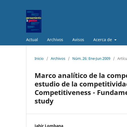
Actual
Archivos
Avisos
Acerca de
Inicio
/
Archivos
/
Núm. 26: Ene-Jun 2009
/
Artíc
Marco analítico de la comp
estudio de la competitivida
Competitiveness - Fundamen
study
Jahir Lombana