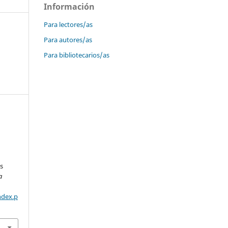
Información
Para lectores/as
Para autores/as
Para bibliotecarios/as
s
a
ndex.p