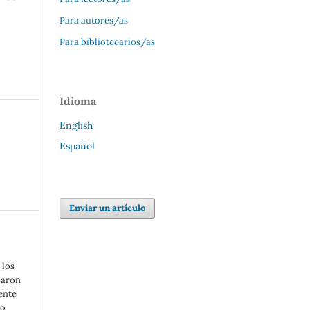
Para autores/as
Para bibliotecarios/as
Idioma
English
Español
Enviar un artículo
 los
paron
ente
mo