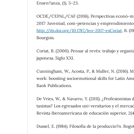
Ensen?anza, (1), 5-23.
OCDE/CEPAL/CAF (2016), Perspectivas econó-mi
2017: Juventud, com-petencias y emprendimiento,
http://dx.doi.org/10.1787/leo-2017-esCoriat
, B. (1
Bourgois.
Coriat, B. (2000). Pensar al revés: trabajo y organ
japonesa. Siglo XXI.
Cunningham, W., Acosta, P., & Muller, N. (2016). M
work: boosting socioemotional skills for Latin Am
Bank Publications.
De Vries, W., & Navarro, Y. (2011). ¿Profesionistas 
taxistas? Los egresados uni-versitarios y el merca
Revista iberoamericana de educación superior, 2(4)
Dussel, E. (1984). Filosofía de la produccio?n. Bog