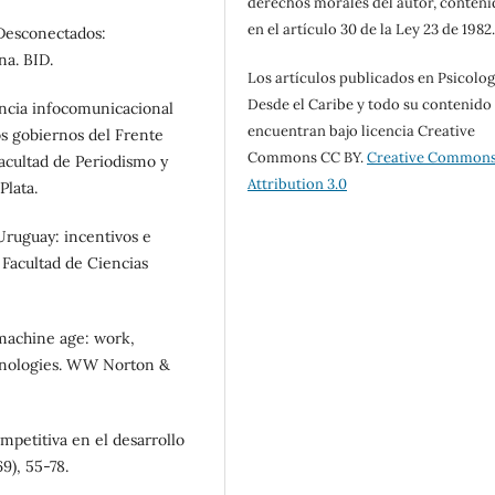
derechos morales del autor, conteni
en el artículo 30 de la Ley 23 de 1982
. Desconectados:
na. BID.
Los artículos publicados en Psicolog
Desde el Caribe y todo su contenido
gencia infocomunicacional
encuentran bajo licencia Creative
os gobiernos del Frente
Commons CC BY.
Creative Common
acultad de Periodismo y
Attribution 3.0
Plata.
 Uruguay: incentivos e
Facultad de Ciencias
 machine age: work,
echnologies. WW Norton &
ompetitiva en el desarrollo
9), 55-78.