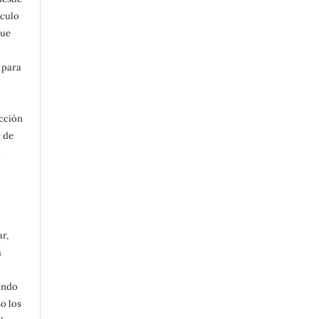
ículo
que
 para
acción
e de
a
ar,
a
ando
o los