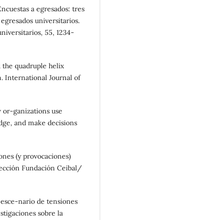
. Encuestas a egresados: tres
gresados universitarios.
universitarios, 55, 1234-
 the quadruple helix
. International Journal of
 or-ganizations use
dge, and make decisions
iones (y provocaciones)
lección Fundación Ceibal/
o esce-nario de tensiones
stigaciones sobre la