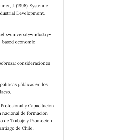
mer, J. (1996). Systemic
dustrial Development.
helix-university-industry-
ge-based economic
y pobreza: consideraciones
 políticas públicas en los
lacso.
 Profesional y Capacitación
a nacional de formación
rio de Trabajo y Promoción
antiago de Chile,