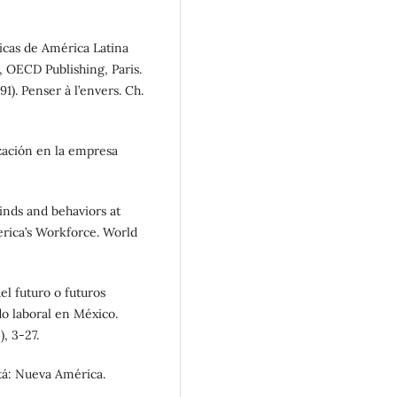
cas de América Latina
 OECD Publishing, Paris.
991). Penser à l’envers. Ch.
ización en la empresa
inds and behaviors at
erica’s Workforce. World
del futuro o futuros
do laboral en México.
, 3-27.
otá: Nueva América.