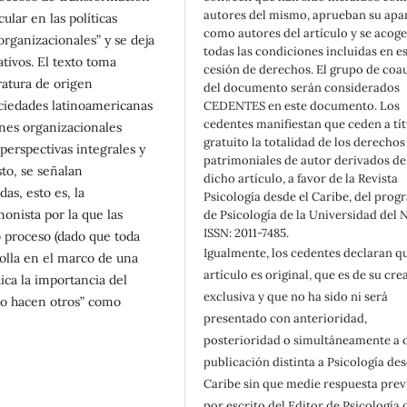
autores del mismo, aprueban su apa
ular en las políticas
como autores del artículo y se acoge
 organizacionales” y se deja
todas las condiciones incluidas en e
tivos. El texto toma
cesión de derechos. El grupo de coa
ratura de origen
del documento serán considerados
ciedades latinoamericanas
CEDENTES en este documento. Los
cedentes manifiestan que ceden a tí
ones organizacionales
gratuito la totalidad de los derechos
, perspectivas integrales y
patrimoniales de autor derivados de
to, se señalan
dicho artículo, a favor de la Revista
as, esto es, la
Psicología desde el Caribe, del pro
onista por la que las
de Psicología de la Universidad del 
ISSN: 2011-7485.
o proceso (dado que toda
Igualmente, los cedentes declaran qu
rolla en el marco de una
artículo es original, que es de su cre
dica la importancia del
exclusiva y que no ha sido ni será
 lo hacen otros” como
presentado con anterioridad,
posterioridad o simultáneamente a 
publicación distinta a Psicología des
Caribe sin que medie respuesta prev
por escrito del Editor de Psicología