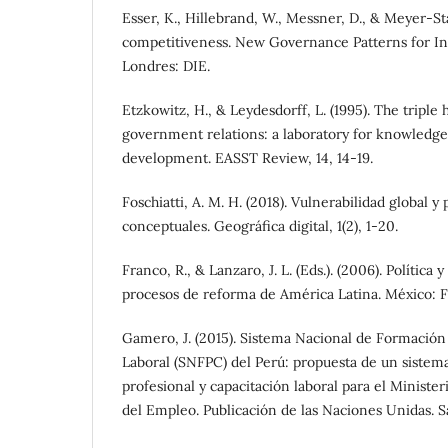
Esser, K., Hillebrand, W., Messner, D., & Meyer-Sta
competitiveness. New Governance Patterns for In
Londres: DIE.
Etzkowitz, H., & Leydesdorff, L. (1995). The triple 
government relations: a laboratory for knowled
development. EASST Review, 14, 14-19.
Foschiatti, A. M. H. (2018). Vulnerabilidad global 
conceptuales. Geográfica digital, 1(2), 1-20.
Franco, R., & Lanzaro, J. L. (Eds.). (2006). Política y
procesos de reforma de América Latina. México: F
Gamero, J. (2015). Sistema Nacional de Formación
Laboral (SNFPC) del Perú: propuesta de un sistem
profesional y capacitación laboral para el Ministe
del Empleo. Publicación de las Naciones Unidas. S