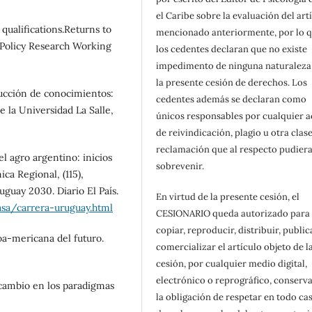
el Caribe sobre la evaluación del art
 qualifications.Returns to
mencionado anteriormente, por lo 
 (Policy Research Working
los cedentes declaran que no existe
impedimento de ninguna naturaleza
la presente cesión de derechos. Los
ducción de conocimientos:
cedentes además se declaran como
e la Universidad La Salle,
únicos responsables por cualquier 
de reivindicación, plagio u otra clas
reclamación que al respecto pudier
el agro argentino: inicios
sobrevenir.
ca Regional, (115),
uguay 2030. Diario El País.
En virtud de la presente cesión, el
asa/carrera-uruguay.html
CESIONARIO queda autorizado para
copiar, reproducir, distribuir, public
noa-mericana del futuro.
comercializar el artículo objeto de l
cesión, por cualquier medio digital,
electrónico o reprográfico, conserv
 cambio en los paradigmas
la obligación de respetar en todo cas