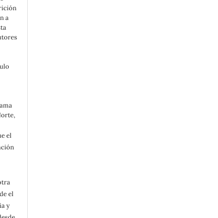
rición
n a
sta
utores
tulo
grama
Norte,
e el
ación
otra
de el
ia y
 desde