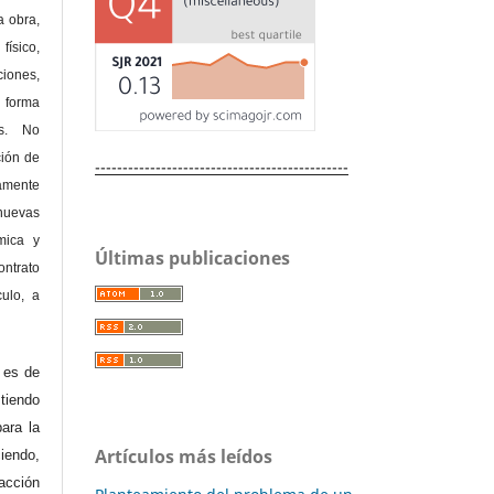
a obra,
físico,
ones,
 forma
as. No
ción de
----------------------------------------------
amente
nuevas
mica y
Últimas publicaciones
ontrato
culo, a
e es de
iendo
ara la
Artículos más leídos
endo,
acción