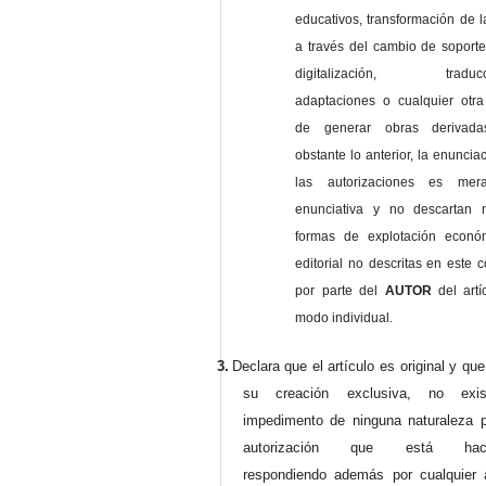
educativos, transformación de l
a través del cambio de soporte 
digitalización, traducci
adaptaciones o cualquier otra
de generar obras derivad
obstante lo anterior, la enuncia
las autorizaciones es mer
enunciativa y no descartan 
formas de explotación econó
editorial no descritas en este c
por parte del
AUTOR
del artí
modo individual.
3.
Declara que el artículo es original y qu
su creación exclusiva, no exist
impedimento de ninguna naturaleza p
autorización que está haci
respondiendo además por cualquier 