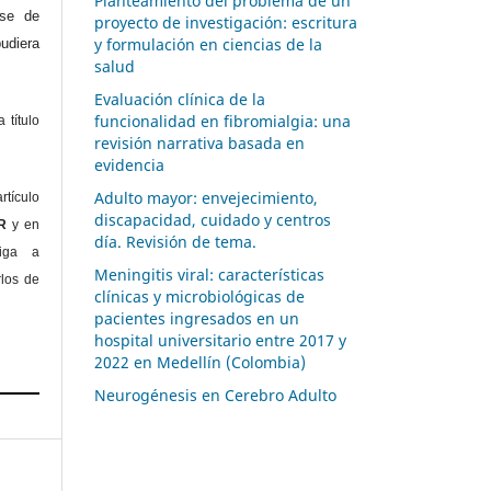
Planteamiento del problema de un
ase de
proyecto de investigación: escritura
y formulación en ciencias de la
diera
salud
Evaluación clínica de la
funcionalidad en fibromialgia: una
 título
revisión narrativa basada en
evidencia
Adulto mayor: envejecimiento,
rtículo
discapacidad, cuidado y centros
OR
y en
día. Revisión de tema.
liga a
Meningitis viral: características
rlos de
clínicas y microbiológicas de
pacientes ingresados en un
hospital universitario entre 2017 y
2022 en Medellín (Colombia)
Neurogénesis en Cerebro Adulto