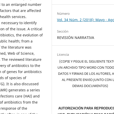
ed to an enlarged number
factors that are affected
Número
health services.
Vol. 34 Núm. 2 (2018): Mayo - Ag
 necessary to identify
n of the issue. A critical
Sección
tibiotics, the evolution of
REVISIÓN NARRATIVA
ublic health; from a
 the literature was
med, Web of Science,
Licencia
 The reviewed literature
(COPIE Y PEGUE EL SIGUIENTE TEX
ery of antibiotics to the
UN ARCHIVO TIPO WORD CON TODO
n of genes for antibiotics
DATOS Y FIRMAS DE LOS AUTORES, 
s of species of
AL PRESENTE ENVIO JUNTO CON 
). It is also discussed
DEMAS DOCUMENTOS)
AMR) generates a series
nfections care (HAI) and
f antibiotics from the
 response of the
AUTORIZACIÓN PARA REPRODUCC