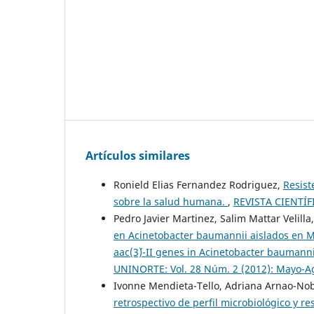
Artículos similares
Ronield Elias Fernandez Rodriguez,
Resist
sobre la salud humana.
,
REVISTA CIENTÍFI
Pedro Javier Martinez, Salim Mattar Velilla
en Acinetobacter baumannii aislados en M
aac(3´)-II genes in Acinetobacter baumanni
UNINORTE: Vol. 28 Núm. 2 (2012): Mayo-A
Ivonne Mendieta-Tello, Adriana Arnao-Nob
retrospectivo de perfil microbiológico y re