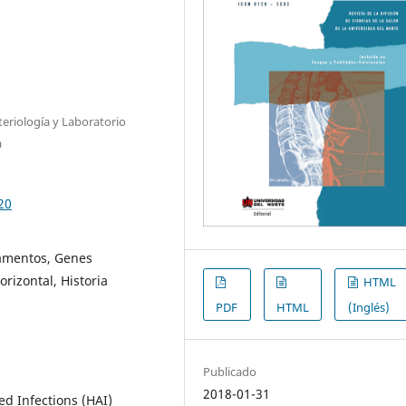
eriología y Laboratorio
a
20
amentos, Genes
rizontal, Historia
HTML
PDF
HTML
(Inglés)
Publicado
2018-01-31
ed Infections (HAI)