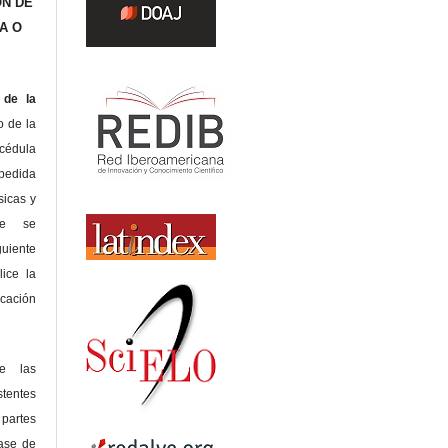
ÓN DE
A O
de la
o de la
édula
pedida
sicas y
te se
guiente
lice la
icación
de las
tentes
 partes
lase de