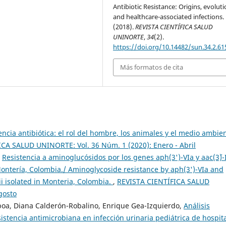
Antibiotic Resistance: Origins, evolut
and healthcare-associated infections.
(2018).
REVISTA CIENTÍFICA SALUD
UNINORTE
,
34
(2).
https://doi.org/10.14482/sun.34.2.61
Más formatos de cita
encia antibiótica: el rol del hombre, los animales y el medio ambie
CA SALUD UNINORTE: Vol. 36 Núm. 1 (2020): Enero - Abril
,
Resistencia a aminoglucósidos por los genes aph(3')-VIa y aac(3´)-
ontería, Colombia./ Aminoglycoside resistance by aph(3')-VIa and
i isolated in Monteria, Colombia.
,
REVISTA CIENTÍFICA SALUD
gosto
oa, Diana Calderón-Robalino, Enrique Gea-Izquierdo,
Análisis
sistencia antimicrobiana en infección urinaria pediátrica de hospit