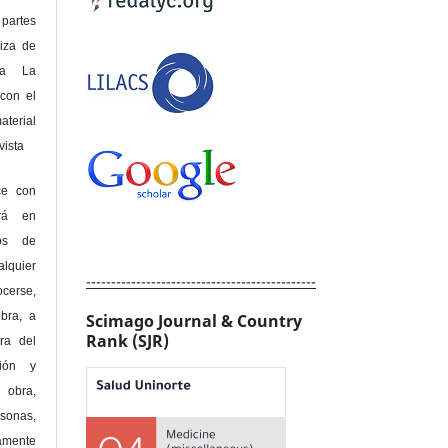
 partes
riza de
 a La
con el
terial
sta
ce con
erá en
hos de
alquier
----------------------------------------------
cerse,
bra, a
Scimago Journal & Country
Rank (SJR)
era del
ción y
obra,
rsonas,
amente