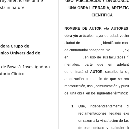
y after, is one of the
USO, PUBLICACIÓN Y DIVULGACI
sts in nature.
UNA OBRA LITERARIA, ARTISTIC
CIENTIFICA
NOMBRE DE AUTOR y/o AUTORES 
obra y/o artículo,
mayor de edad, vecin
ciudad de , identificado con c
adora Grupo de
de ciudadanía/ pasaporte No. , ex
lìnico Universidad de
en , en uso
de sus facultades fí
mentales, parte que en adelan
d de Boyacá, Investigadora
denominará el
AUTOR,
suscribe la si
torio Clínico
autorización con el fin de que se rea
reproducción, uso , comunicación y publ
de una obra, en los siguientes términos:
1.
Que, independientemente 
reglamentaciones legales exis
en razón a la vinculación de las
de este contrato, y cualquier c