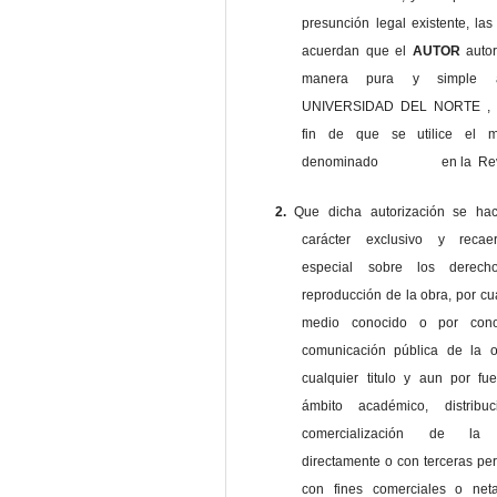
presunción legal existente, las
acuerdan que el
AUTOR
auto
manera pura y simple
UNIVERSIDAD DEL NORTE , 
fin de que se utilice el ma
denominado en la Revi
2.
Que dicha autorización se ha
carácter exclusivo y reca
especial sobre los derec
reproducción de la obra, por cu
medio conocido o por cono
comunicación pública de la o
cualquier titulo y aun por fu
ámbito académico, distribu
comercialización de la 
directamente o con terceras pe
con fines comerciales o net