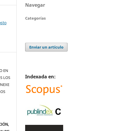
Navegar
Categorías
osto
Enviar un artículo
TO EN
Indexada en:
S LOS
ANEXE
LOS
IÓN,