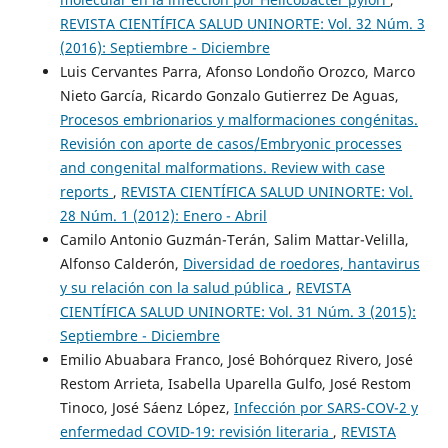
REVISTA CIENTÍFICA SALUD UNINORTE: Vol. 32 Núm. 3
(2016): Septiembre - Diciembre
Luis Cervantes Parra, Afonso Londoño Orozco, Marco
Nieto García, Ricardo Gonzalo Gutierrez De Aguas,
Procesos embrionarios y malformaciones congénitas.
Revisión con aporte de casos/Embryonic processes
and congenital malformations. Review with case
reports
,
REVISTA CIENTÍFICA SALUD UNINORTE: Vol.
28 Núm. 1 (2012): Enero - Abril
Camilo Antonio Guzmán-Terán, Salim Mattar-Velilla,
Alfonso Calderón,
Diversidad de roedores, hantavirus
y su relación con la salud pública
,
REVISTA
CIENTÍFICA SALUD UNINORTE: Vol. 31 Núm. 3 (2015):
Septiembre - Diciembre
Emilio Abuabara Franco, José Bohórquez Rivero, José
Restom Arrieta, Isabella Uparella Gulfo, José Restom
Tinoco, José Sáenz López,
Infección por SARS-COV-2 y
enfermedad COVID-19: revisión literaria
,
REVISTA