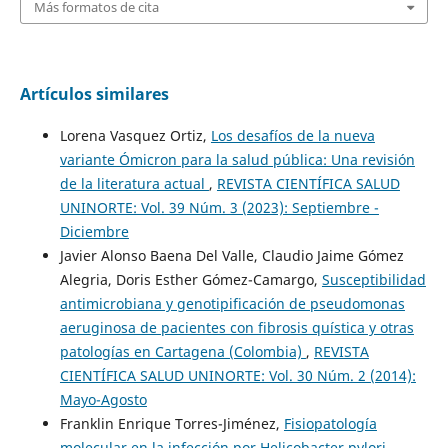
Más formatos de cita
Artículos similares
Lorena Vasquez Ortiz,
Los desafíos de la nueva
variante Ómicron para la salud pública: Una revisión
de la literatura actual
,
REVISTA CIENTÍFICA SALUD
UNINORTE: Vol. 39 Núm. 3 (2023): Septiembre -
Diciembre
Javier Alonso Baena Del Valle, Claudio Jaime Gómez
Alegria, Doris Esther Gómez-Camargo,
Susceptibilidad
antimicrobiana y genotipificación de pseudomonas
aeruginosa de pacientes con fibrosis quística y otras
patologías en Cartagena (Colombia)
,
REVISTA
CIENTÍFICA SALUD UNINORTE: Vol. 30 Núm. 2 (2014):
Mayo-Agosto
Franklin Enrique Torres-Jiménez,
Fisiopatología
molecular en la infección por Helicobacter pylori
,