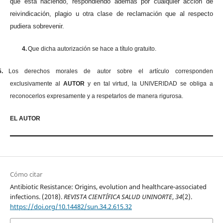
que está haciendo, respondiendo además por cualquier acción de
reivindicación, plagio u otra clase de reclamación que al respecto
pudiera sobrevenir.
4.
Que dicha autorización se hace a título gratuito.
5.
Los derechos morales de autor sobre el artículo corresponden
exclusivamente al
AUTOR
y en tal virtud, la UNIVERIDAD se obliga a
reconocerlos expresamente y a respetarlos de manera rigurosa.
EL AUTOR
Cómo citar
Antibiotic Resistance: Origins, evolution and healthcare-associated
infections. (2018).
REVISTA CIENTÍFICA SALUD UNINORTE
,
34
(2).
https://doi.org/10.14482/sun.34.2.615.32