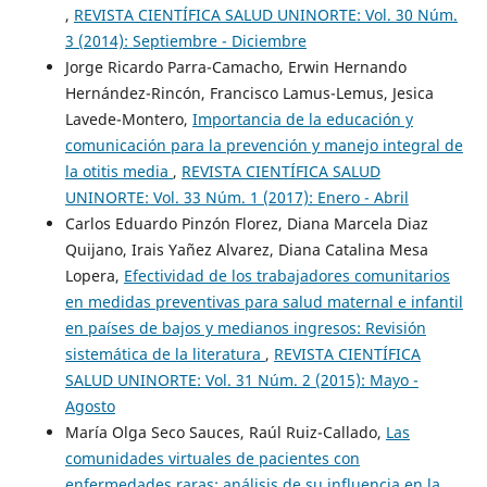
,
REVISTA CIENTÍFICA SALUD UNINORTE: Vol. 30 Núm.
3 (2014): Septiembre - Diciembre
Jorge Ricardo Parra-Camacho, Erwin Hernando
Hernández-Rincón, Francisco Lamus-Lemus, Jesica
Lavede-Montero,
Importancia de la educación y
comunicación para la prevención y manejo integral de
la otitis media
,
REVISTA CIENTÍFICA SALUD
UNINORTE: Vol. 33 Núm. 1 (2017): Enero - Abril
Carlos Eduardo Pinzón Florez, Diana Marcela Diaz
Quijano, Irais Yañez Alvarez, Diana Catalina Mesa
Lopera,
Efectividad de los trabajadores comunitarios
en medidas preventivas para salud maternal e infantil
en países de bajos y medianos ingresos: Revisión
sistemática de la literatura
,
REVISTA CIENTÍFICA
SALUD UNINORTE: Vol. 31 Núm. 2 (2015): Mayo -
Agosto
María Olga Seco Sauces, Raúl Ruiz-Callado,
Las
comunidades virtuales de pacientes con
enfermedades raras: análisis de su influencia en la