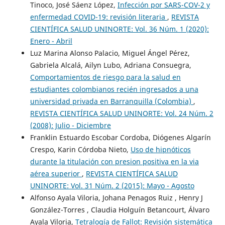
Tinoco, José Sáenz López,
Infección por SARS-COV-2 y
enfermedad COVID-19: revisión literaria
,
REVISTA
CIENTÍFICA SALUD UNINORTE: Vol. 36 Núm. 1 (2020):
Enero - Abril
Luz Marina Alonso Palacio, Miguel Ángel Pérez,
Gabriela Alcalá, Ailyn Lubo, Adriana Consuegra,
Comportamientos de riesgo para la salud en
estudiantes colombianos recién ingresados a una
universidad privada en Barranquilla (Colombia)
,
REVISTA CIENTÍFICA SALUD UNINORTE: Vol. 24 Núm. 2
(2008): Julio - Diciembre
Franklin Estuardo Escobar Cordoba, Diógenes Algarín
Crespo, Karin Córdoba Nieto,
Uso de hipnóticos
durante la titulación con presion positiva en la via
aérea superior
,
REVISTA CIENTÍFICA SALUD
UNINORTE: Vol. 31 Núm. 2 (2015): Mayo - Agosto
Alfonso Ayala Viloria, Johana Penagos Ruiz , Henry J
González-Torres , Claudia Holguín Betancourt, Álvaro
Ayala Viloria,
Tetralogía de Fallot: Revisión sistemática