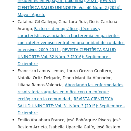
residentes en Popayán (Colombia), 2021
,
REVISTA
CIENTÍFICA SALUD UNINORTE: Vol. 40 Núm. 2 (2024):
Mayo - Agosto
Catalina Gil Gallego, Gina Lara Ruiz, Doris Cardona
Arango,
Factores demográficos, técnicos y
características asociados a bacteremia en pacientes
con cateter venoso central en una unidad de cuidados
intensivos 2009-2011
,
REVISTA CIENTÍFICA SALUD
UNINORTE: Vol. 32 Núm. 3 (2016): Septiembre -
Diciembre
Francisco Lamus-Lemus, Laura Orozco-Gualtero,
Natalia Ortiz-Delgado, Diana Mantilla-Afanador,
Liliana Ramos-Valencia,
Abordando las enfermedades
respiratorias agudas en niños con un enfoque
ecológico en la comunidad
,
REVISTA CIENTÍFICA
SALUD UNINORTE: Vol. 31 Núm. 3 (2015): Septiembre -
Diciembre
Emilio Abuabara Franco, José Bohórquez Rivero, José
Restom Arrieta, Isabella Uparella Gulfo, José Restom