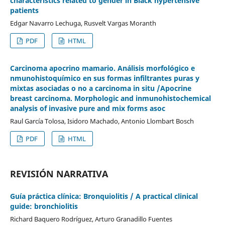
characterístics related to gender in Black hypertensive
patients
Edgar Navarro Lechuga, Rusvelt Vargas Moranth
PDF
HTML
Carcinoma apocrino mamario. Análisis morfológico e
nmunohistoquímico en sus formas infiltrantes puras y
mixtas asociadas o no a carcinoma in situ /Apocrine
breast carcinoma. Morphologic and inmunohistochemical
analysis of invasive pure and mix forms asoc
Raul García Tolosa, Isidoro Machado, Antonio Llombart Bosch
PDF
HTML
REVISIÓN NARRATIVA
Guía práctica clínica: Bronquiolitis / A practical clinical
guide: bronchiolitis
Richard Baquero Rodríguez, Arturo Granadillo Fuentes