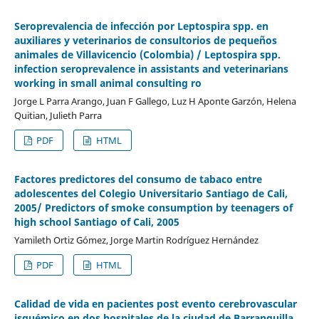
Seroprevalencia de infección por Leptospira spp. en
auxiliares y veterinarios de consultorios de pequeños
animales de Villavicencio (Colombia) / Leptospira spp.
infection seroprevalence in assistants and veterinarians
working in small animal consulting ro
Jorge L Parra Arango, Juan F Gallego, Luz H Aponte Garzón, Helena
Quitian, Julieth Parra
PDF
HTML
Factores predictores del consumo de tabaco entre
adolescentes del Colegio Universitario Santiago de Cali,
2005/ Predictors of smoke consumption by teenagers of
high school Santiago of Cali, 2005
Yamileth Ortiz Gómez, Jorge Martin Rodríguez Hernández
PDF
HTML
Calidad de vida en pacientes post evento cerebrovascular
isquémico en dos hospitales de la ciudad de Barranquilla