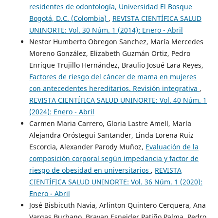
residentes de odontología, Universidad El Bosque
Bogotá, D.C. (Colombia)
,
REVISTA CIENTÍFICA SALUD
UNINORTE: Vol. 30 Núm. 1 (2014): Enero - Abril
Nestor Humberto Obregon Sanchez, María Mercedes
Moreno González, Elizabeth Guzmán Ortiz, Pedro
Enrique Trujillo Hernández, Braulio Josué Lara Reyes,
Factores de riesgo del cáncer de mama en mujeres
con antecedentes hereditarios. Revisión integrativa
,
REVISTA CIENTÍFICA SALUD UNINORTE: Vol. 40 Núm. 1
(2024): Enero - Abril
Carmen Maria Carrero, Gloria Lastre Amell, María
Alejandra Oróstegui Santander, Linda Lorena Ruiz
Escorcia, Alexander Parody Muñoz,
Evaluación de la
composición corporal según impedancia y factor de
riesgo de obesidad en universitarios
,
REVISTA
CIENTÍFICA SALUD UNINORTE: Vol. 36 Núm. 1 (2020):
Enero - Abril
José Bisbicuth Navia, Arlinton Quintero Cerquera, Ana
Vargas Burbano, Brayan Esneider Patiño Palma, Pedro