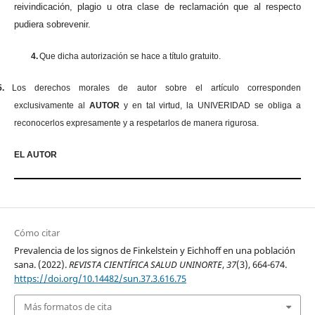
reivindicación, plagio u otra clase de reclamación que al respecto
pudiera sobrevenir.
4.
Que dicha autorización se hace a título gratuito.
5.
Los derechos morales de autor sobre el artículo corresponden
exclusivamente al
AUTOR
y en tal virtud, la UNIVERIDAD se obliga a
reconocerlos expresamente y a respetarlos de manera rigurosa.
EL AUTOR
Cómo citar
Prevalencia de los signos de Finkelstein y Eichhoff en una población
sana. (2022).
REVISTA CIENTÍFICA SALUD UNINORTE
,
37
(3), 664-674.
https://doi.org/10.14482/sun.37.3.616.75
Más formatos de cita