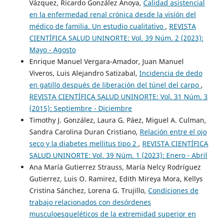
Vázquez, Ricardo González Anoya,
Calidad asistencial
en la enfermedad renal crónica desde la visión del
médico de familia. Un estudio cualitativo
,
REVISTA
CIENTÍFICA SALUD UNINORTE: Vol. 39 Núm. 2 (2023):
Mayo - Agosto
Enrique Manuel Vergara-Amador, Juan Manuel
Viveros, Luis Alejandro Satizabal,
Incidencia de dedo
en gatillo después de liberación del túnel del carpo
,
REVISTA CIENTÍFICA SALUD UNINORTE: Vol. 31 Núm. 3
(2015): Septiembre - Diciembre
Timothy J. González, Laura G. Páez, Miguel A. Culman,
Sandra Carolina Duran Cristiano,
Relación entre el ojo
seco y la diabetes mellitus tipo 2
,
REVISTA CIENTÍFICA
SALUD UNINORTE: Vol. 39 Núm. 1 (2023): Enero - Abril
Ana María Gutierrez Strauss, María Nelcy Rodríguez
Gutierrez, Luis O. Ramirez, Edith Mireya Mora, Kellys
Cristina Sánchez, Lorena G. Trujillo,
Condiciones de
trabajo relacionados con desórdenes
musculoesqueléticos de la extremidad superior en