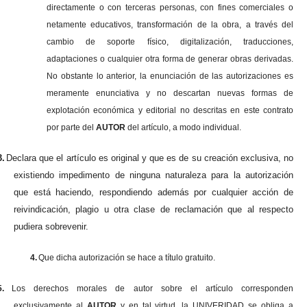
directamente o con terceras personas, con fines comerciales o
netamente educativos, transformación de la obra, a través del
cambio de soporte físico, digitalización, traducciones,
adaptaciones o cualquier otra forma de generar obras derivadas.
No obstante lo anterior, la enunciación de las autorizaciones es
meramente enunciativa y no descartan nuevas formas de
explotación económica y editorial no descritas en este contrato
por parte del
AUTOR
del artículo, a modo individual.
3.
Declara que el artículo es original y que es de su creación exclusiva, no
existiendo impedimento de ninguna naturaleza para la autorización
que está haciendo, respondiendo además por cualquier acción de
reivindicación, plagio u otra clase de reclamación que al respecto
pudiera sobrevenir.
4.
Que dicha autorización se hace a título gratuito.
5.
Los derechos morales de autor sobre el artículo corresponden
exclusivamente al
AUTOR
y en tal virtud, la UNIVERIDAD se obliga a