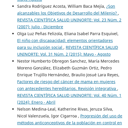
Sandra Rodríguez Acosta, William Baca Mejía,
¿Son
alcanzables los Objetivos de Desarrollo del Milenio?
,
REVISTA CIENTÍFICA SALUD UNINORTE: Vol. 23 Núm. 2
(2007): Julio - Diciembre
Olga Luz Peñas Felizola, Eliana Isabel Parra Esquivel,
El niño con discapacidad: elementos orientadores
para su inclusión social
,
REVISTA CIENTÍFICA SALUD
UNINORTE: Vol. 31 Núm. 2 (2015): Mayo - Agosto
Nestor Humberto Obregon Sanchez, María Mercedes
Moreno González, Elizabeth Guzmán Ortiz, Pedro
Enrique Trujillo Hernández, Braulio Josué Lara Reyes,
Factores de riesgo del cáncer de mama en mujeres
con antecedentes hereditarios. Revisión integrativa
,
REVISTA CIENTÍFICA SALUD UNINORTE: Vol. 40 Núm. 1
(2024): Enero - Abril
Nelson Medina-Leal, Katherine Rivas, Jeruza Silva,
Nicol Valenzuela, Igor Cigarroa ,
Progresión del uso de
métodos anticonceptivos de la población en control en