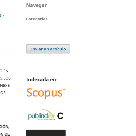
Navegar
e -
Categorías
Enviar un artículo
TO EN
S LOS
Indexada en:
ANEXE
LOS
IÓN,
ÓN DE