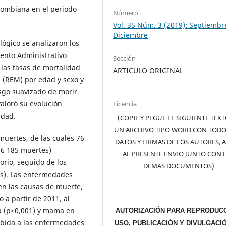
olombiana en el periodo
Número
Vol. 35 Núm. 3 (2019): Septiembr
Diciembre
ógico se analizaron los
ento Administrativo
Sección
 las tasas de mortalidad
ARTICULO ORIGINAL
 (REM) por edad y sexo y
sgo suavizado de morir
aloró su evolución
Licencia
idad.
(COPIE Y PEGUE EL SIGUIENTE TEX
UN ARCHIVO TIPO WORD CON TODO
muertes, de las cuales 76
DATOS Y FIRMAS DE LOS AUTORES, 
86 185 muertes)
AL PRESENTE ENVIO JUNTO CON 
orio, seguido de los
DEMAS DOCUMENTOS)
s). Las enfermedades
en las causas de muerte,
 a partir de 2011, al
ta (p<0,001) y mama en
AUTORIZACIÓN PARA REPRODUCC
ebida a las enfermedades
USO, PUBLICACIÓN Y DIVULGACI