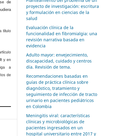
Planteamiento del problema de un
ase de
proyecto de investigación: escritura
diera
y formulación en ciencias de la
salud
Evaluación clínica de la
 título
funcionalidad en fibromialgia: una
revisión narrativa basada en
evidencia
rtículo
Adulto mayor: envejecimiento,
OR
y en
discapacidad, cuidado y centros
día. Revisión de tema.
liga a
rlos de
Recomendaciones basadas en
guías de práctica clínica sobre
diagnóstico, tratamiento y
seguimiento de infección de tracto
urinario en pacientes pediátricos
en Colombia
Meningitis viral: características
clínicas y microbiológicas de
pacientes ingresados en un
hospital universitario entre 2017 y