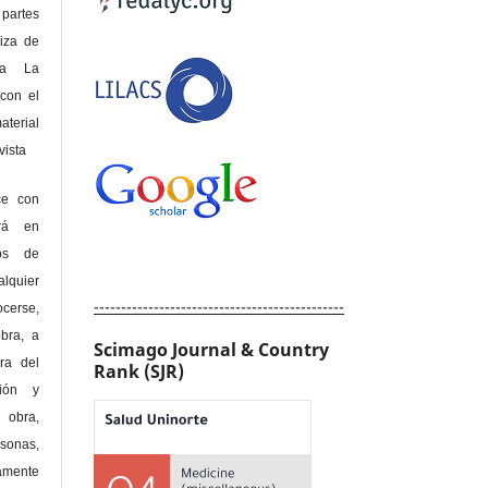
 partes
riza de
 a La
con el
terial
sta
ce con
erá en
hos de
alquier
----------------------------------------------
cerse,
bra, a
Scimago Journal & Country
era del
Rank (SJR)
ción y
obra,
rsonas,
amente