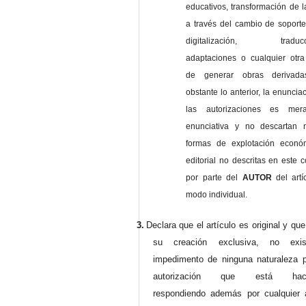
educativos, transformación de l
a través del cambio de soporte 
digitalización, traducci
adaptaciones o cualquier otra
de generar obras derivad
obstante lo anterior, la enuncia
las autorizaciones es mer
enunciativa y no descartan 
formas de explotación econó
editorial no descritas en este c
por parte del
AUTOR
del artí
modo individual.
3.
Declara que el artículo es original y qu
su creación exclusiva, no exist
impedimento de ninguna naturaleza p
autorización que está haci
respondiendo además por cualquier 