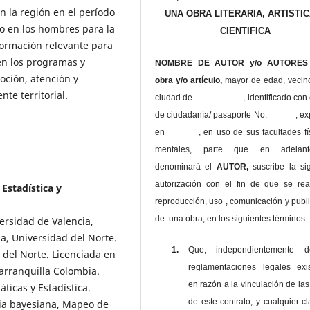
 la región en el período
UNA OBRA LITERARIA, ARTISTIC
o en los hombres para la
CIENTIFICA
ormación relevante para
en los programas y
NOMBRE DE AUTOR y/o AUTORES 
oción, atención y
obra y/o artículo,
mayor de edad, vecin
nte territorial.
ciudad de , identificado con c
de ciudadanía/ pasaporte No. , ex
en , en uso
de sus facultades fí
mentales, parte que en adelan
denominará el
AUTOR,
suscribe la si
autorización con el fin de que se rea
Estadística y
reproducción, uso , comunicación y publ
de una obra, en los siguientes términos:
ersidad de Valencia,
a, Universidad del Norte.
1.
Que, independientemente 
d del Norte. Licenciada en
reglamentaciones legales exis
Barranquilla Colombia.
en razón a la vinculación de las
icas y Estadística.
de este contrato, y cualquier c
ncia bayesiana, Mapeo de