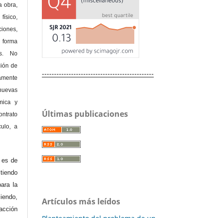
a obra,
físico,
ones,
 forma
as. No
ción de
----------------------------------------------
amente
nuevas
mica y
Últimas publicaciones
ontrato
culo, a
e es de
iendo
ara la
endo,
Artículos más leídos
acción