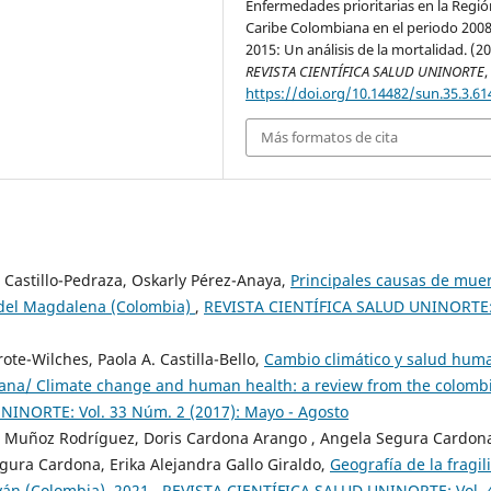
Enfermedades prioritarias en la Regió
Caribe Colombiana en el periodo 2008
2015: Un análisis de la mortalidad. (20
REVISTA CIENTÍFICA SALUD UNINORTE
https://doi.org/10.14482/sun.35.3.61
Más formatos de cita
 Castillo-Pedraza, Oskarly Pérez-Anaya,
Principales causas de mue
 del Magdalena (Colombia)
,
REVISTA CIENTÍFICA SALUD UNINORTE
te-Wilches, Paola A. Castilla-Bello,
Cambio climático y salud hum
iana/ Climate change and human health: a review from the colomb
INORTE: Vol. 33 Núm. 2 (2017): Mayo - Agosto
l Muñoz Rodríguez, Doris Cardona Arango , Angela Segura Cardon
gura Cardona, Erika Alejandra Gallo Giraldo,
Geografía de la fragil
yán (Colombia), 2021
,
REVISTA CIENTÍFICA SALUD UNINORTE: Vol. 