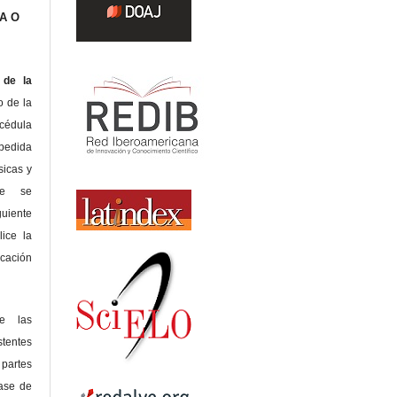
A O
de la
o de la
édula
pedida
sicas y
te se
guiente
lice la
icación
de las
tentes
 partes
lase de