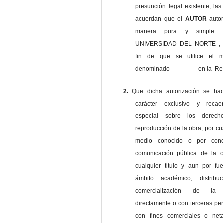
presunción legal existente, las
acuerdan que el
AUTOR
auto
manera pura y simple
UNIVERSIDAD DEL NORTE , 
fin de que se utilice el ma
denominado en la Revi
2.
Que dicha autorización se ha
carácter exclusivo y reca
especial sobre los derec
reproducción de la obra, por cu
medio conocido o por cono
comunicación pública de la o
cualquier titulo y aun por fu
ámbito académico, distribu
comercialización de la 
directamente o con terceras pe
con fines comerciales o net