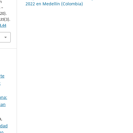
n
2022 en Medellín (Colombia)
 –
20).
,
35
(3).
4.44
rte
:
ana:
ian
a,
idad
40