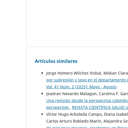
Artículos similares
Jorge Homero Wilches Visbal, Midian Clara
por subregión y sexo en el departamento
Vol. 41 Núm. 2 (2025): Mayo - Agosto
Jeadran Nevardo Malagon, Carolina F. Garro
Una revisión desde la perspectiva colomb
perspective
,
REVISTA CIENTÍFICA SALUD UN
Víctor Hugo Arboleda Campo, Diana Isabe
Carlos Arturo Robledo Marín, Alejandra Se
de personas mayores, residentes en Popa