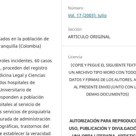
Número
Vol. 17 (2003): Julio
Sección
ARTICULO ORIGINAL
ciados en la población de
anquilla (Colombia)
Licencia
roles incidentes. 60 casos
(COPIE Y PEGUE EL SIGUIENTE TEX
s, proceden del registro
UN ARCHIVO TIPO WORD CON TODO
icina Legal y Ciencias
DATOS Y FIRMAS DE LOS AUTORES, 
dos hospitales de
AL PRESENTE ENVIO JUNTO CON 
Universitario de
DEMAS DOCUMENTOS)
responden a población
tales al servicio de
 servicios de psiquiatría
turada de administración
AUTORIZACIÓN PARA REPRODUCC
ográficas, trastornos del
USO, PUBLICACIÓN Y DIVULGACI
e establecer la veracidad