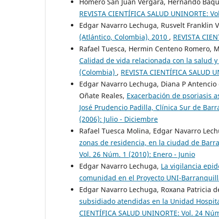
Homero San Juan Vergara, Hernando Baqu
REVISTA CIENTÍFICA SALUD UNINORTE: Vol. 
Edgar Navarro Lechuga, Rusvelt Franklin 
(Atlántico, Colombia), 2010
,
REVISTA CIENT
Rafael Tuesca, Hermin Centeno Romero, Ma
Calidad de vida relacionada con la salud 
(Colombia)
,
REVISTA CIENTÍFICA SALUD UNI
Edgar Navarro Lechuga, Diana P Antencio 
Oñate Reales,
Exacerbación de psoriasis a
José Prudencio Padilla, Clínica Sur de Bar
(2006): Julio - Diciembre
Rafael Tuesca Molina, Edgar Navarro Lec
zonas de residencia, en la ciudad de Barr
Vol. 26 Núm. 1 (2010): Enero - Junio
Edgar Navarro Lechuga,
La vigilancia epid
comunidad en el Proyecto UNI-Barranquil
Edgar Navarro Lechuga, Roxana Patricia d
subsidiado atendidas en la Unidad Hospit
CIENTÍFICA SALUD UNINORTE: Vol. 24 Núm. 