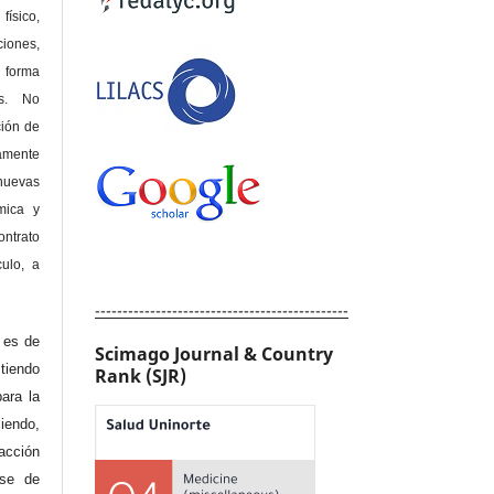
físico,
ones,
 forma
as. No
ción de
amente
nuevas
mica y
ontrato
culo, a
----------------------------------------------
e es de
Scimago Journal & Country
iendo
Rank (SJR)
ara la
endo,
acción
ase de