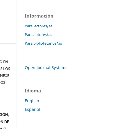
Información
Para lectores/as
Para autores/as
Para bibliotecarios/as
TO EN
Open Journal Systems
S LOS
ANEXE
LOS
Idioma
English
Español
IÓN,
ÓN DE