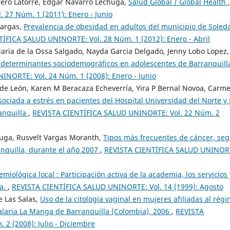
ero Latorre, Edgar Navarro Lechuga,
Salud Global / Global Health
,
27 Núm. 1 (2011): Enero - Junio
Vargas,
Prevalencia de obesidad en adultos del municipio de Soled
ÍFICA SALUD UNINORTE: Vol. 28 Núm. 1 (2012): Enero - Abril
ria de la Ossa Salgado, Nayda Garcia Delgado, Jenny Lobo Lopez,
y determinantes sociodemográficos en adolescentes de Barranquill
NORTE: Vol. 24 Núm. 1 (2008): Enero - Junio
de León, Karen M Beracaza Echeverría, Yira P Bernal Novoa, Carme
sociada a estrés en pacientes del Hospital Universidad del Norte y
ranquilla
,
REVISTA CIENTÍFICA SALUD UNINORTE: Vol. 22 Núm. 2
huga, Rusvelt Vargas Moranth,
Tipos más frecuentes de cáncer, se
anquilla, durante el año 2007
,
REVISTA CIENTÍFICA SALUD UNINOR
emiológica local : Participación activa de la academia, los servicios 
la.
,
REVISTA CIENTÍFICA SALUD UNINORTE: Vol. 14 (1999): Agosto
e Las Salas,
Uso de la citología vaginal en mujeres afiliadas al rég
alaria La Manga de Barranquilla (Colombia), 2006
,
REVISTA
2 (2008): Julio - Diciembre