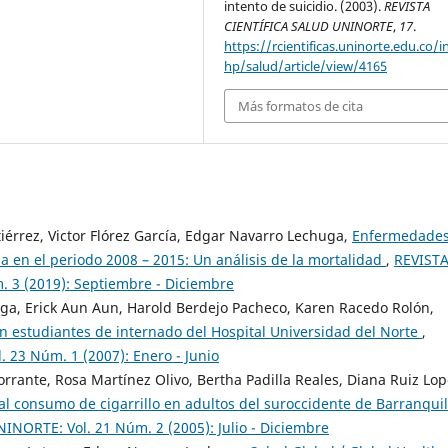
intento de suicidio. (2003).
REVISTA
CIENTÍFICA SALUD UNINORTE
,
17
.
https://rcientificas.uninorte.edu.co/i
hp/salud/article/view/4165
Más formatos de cita
iérrez, Victor Flórez García, Edgar Navarro Lechuga,
Enfermedade
a en el periodo 2008 – 2015: Un análisis de la mortalidad
,
REVIST
 3 (2019): Septiembre - Diciembre
ga, Erick Aun Aun, Harold Berdejo Pacheco, Karen Racedo Rolón,
 estudiantes de internado del Hospital Universidad del Norte
,
23 Núm. 1 (2007): Enero - Junio
rante, Rosa Martínez Olivo, Bertha Padilla Reales, Diana Ruiz Lop
al consumo de cigarrillo en adultos del suroccidente de Barranquil
NORTE: Vol. 21 Núm. 2 (2005): Julio - Diciembre