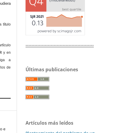
diera
 título
----------------------------------------------
rtículo
OR
y en
liga a
rlos de
Últimas publicaciones
Artículos más leídos
io e