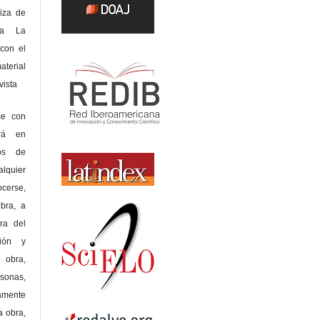
riza de
 a La
con el
terial
sta
ce con
erá en
hos de
alquier
cerse,
bra, a
era del
ción y
obra,
rsonas,
amente
a obra,