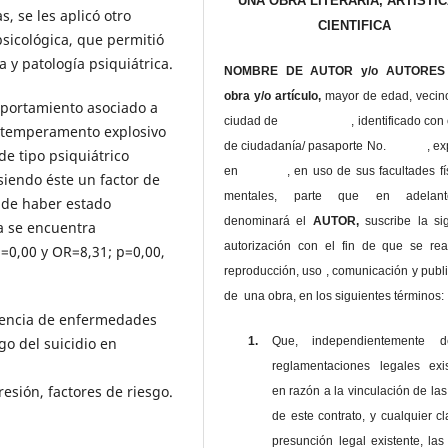
UNA OBRA LITERARIA, ARTISTIC
s, se les aplicó otro
CIENTIFICA
sicológica, que permitió
 y patología psiquiátrica.
NOMBRE DE AUTOR y/o AUTORES 
obra y/o artículo,
mayor de edad, vecin
mportamiento asociado a
ciudad de , identificado con c
el temperamento explosivo
de ciudadanía/ pasaporte No. , ex
e tipo psiquiátrico
en , en uso
de sus facultades fí
siendo éste un factor de
mentales, parte que en adelan
o de haber estado
denominará el
AUTOR,
suscribe la si
a se encuentra
autorización con el fin de que se rea
p=0,00 y OR=8,31; p=0,00,
reproducción, uso , comunicación y publ
de una obra, en los siguientes términos:
esencia de enfermedades
go del suicidio en
1.
Que, independientemente 
reglamentaciones legales exis
resión, factores de riesgo.
en razón a la vinculación de las
de este contrato, y cualquier c
presunción legal existente, las