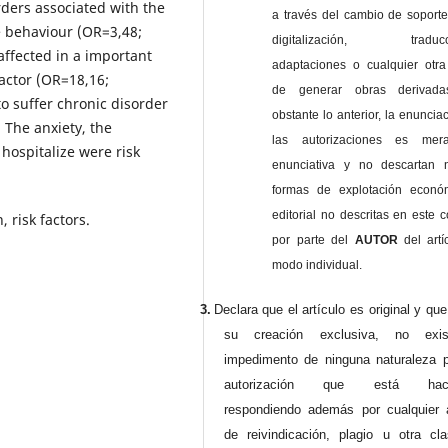
ders associated with the
a través del cambio de soporte 
e behaviour (OR=3,48;
digitalización, traducci
affected in a important
adaptaciones o cualquier otra
factor (OR=18,16;
de generar obras derivad
to suffer chronic disorder
obstante lo anterior, la enuncia
 The anxiety, the
las autorizaciones es mer
hospitalize were risk
enunciativa y no descartan 
formas de explotación econó
editorial no descritas en este c
 risk factors.
por parte del
AUTOR
del artí
modo individual.
3.
Declara que el artículo es original y qu
su creación exclusiva, no exist
impedimento de ninguna naturaleza p
autorización que está haci
respondiendo además por cualquier 
de reivindicación, plagio u otra cl