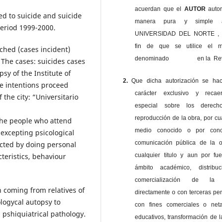
acuerdan que el
AUTOR
auto
ed to suicide and suicide
manera pura y simple
period 1999-2000.
UNIVERSIDAD DEL NORTE , 
fin de que se utilice el ma
ched (cases incident)
denominado en la Revi
The cases: suicides cases
sy of the Institute of
2.
Que dicha autorización se ha
e intentions proceed
carácter exclusivo y reca
 the city: “Universitario
especial sobre los derec
reproducción de la obra, por cu
the people who attend
medio conocido o por cono
excepting psicological
comunicación pública de la o
ected by doing personal
teristics, behaviour
cualquier titulo y aun por fu
ámbito académico, distribu
comercialización de la 
n coming from relatives of
directamente o con terceras pe
logycal autopsy to
con fines comerciales o net
pshiquiatrical pathology.
educativos, transformación de l