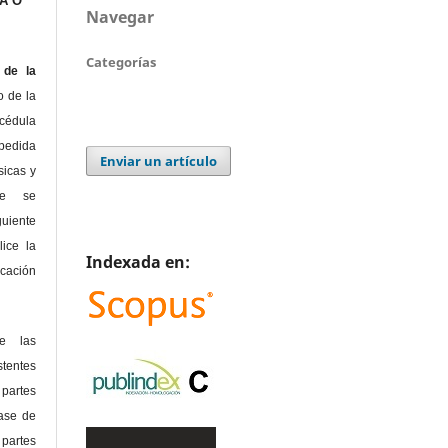
A O
Navegar
Categorías
de la
o de la
édula
pedida
Enviar un artículo
sicas y
te se
guiente
lice la
Indexada en:
icación
de las
tentes
 partes
lase de
 partes