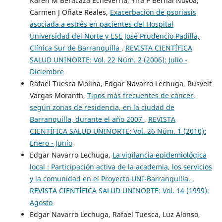
Karen M Beracaza Echeverría, Yira P Bernal Novoa,
Carmen J Oñate Reales,
Exacerbación de psoriasis
asociada a estrés en pacientes del Hospital
Universidad del Norte y ESE José Prudencio Padilla,
Clínica Sur de Barranquilla
,
REVISTA CIENTÍFICA
SALUD UNINORTE: Vol. 22 Núm. 2 (2006): Julio -
Diciembre
Rafael Tuesca Molina, Edgar Navarro Lechuga, Rusvelt
Vargas Moranth,
Tipos más frecuentes de cáncer,
según zonas de residencia, en la ciudad de
Barranquilla, durante el año 2007
,
REVISTA
CIENTÍFICA SALUD UNINORTE: Vol. 26 Núm. 1 (2010):
Enero - Junio
Edgar Navarro Lechuga,
La vigilancia epidemiológica
local : Participación activa de la academia, los servicios
y la comunidad en el Proyecto UNI-Barranquilla.
,
REVISTA CIENTÍFICA SALUD UNINORTE: Vol. 14 (1999):
Agosto
Edgar Navarro Lechuga, Rafael Tuesca, Luz Alonso,