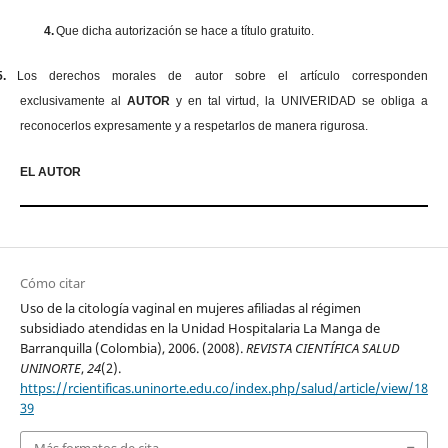
4.
Que dicha autorización se hace a título gratuito.
5.
Los derechos morales de autor sobre el artículo corresponden
exclusivamente al
AUTOR
y en tal virtud, la UNIVERIDAD se obliga a
reconocerlos expresamente y a respetarlos de manera rigurosa.
EL AUTOR
Cómo citar
Uso de la citología vaginal en mujeres afiliadas al régimen
subsidiado atendidas en la Unidad Hospitalaria La Manga de
Barranquilla (Colombia), 2006. (2008).
REVISTA CIENTÍFICA SALUD
UNINORTE
,
24
(2).
https://rcientificas.uninorte.edu.co/index.php/salud/article/view/18
39