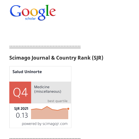
----------------------------------------------
Scimago Journal & Country Rank (SJR)
----------------------------------------------