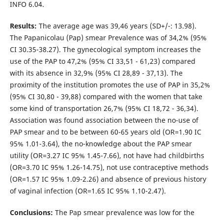
INFO 6.04.
Results:
The average age was 39,46 years (SD+/-: 13.98).
The Papanicolau (Pap) smear Prevalence was of 34,2% (95%
CI 30.35-38.27). The gynecological symptom increases the
use of the PAP to 47,2% (95% CI 33,51 - 61,23) compared
with its absence in 32,9% (95% CI 28,89 - 37,13). The
proximity of the institution promotes the use of PAP in 35,2%
(95% CI 30,80 - 39,88) compared with the women that take
some kind of transportation 26,7% (95% CI 18,72 - 36,34).
Association was found association between the no-use of
PAP smear and to be between 60-65 years old (OR=1.90 IC
95% 1.01-3.64), the no-knowledge about the PAP smear
utility (OR=3.27 IC 95% 1.45-7.66), not have had childbirths
(OR=3.70 IC 95% 1.26-14.75), not use contraceptive methods
(OR=1.57 IC 95% 1.09-2.26) and absence of previous history
of vaginal infection (OR=1.65 IC 95% 1.10-2.47).
Conclusions:
The Pap smear prevalence was low for the